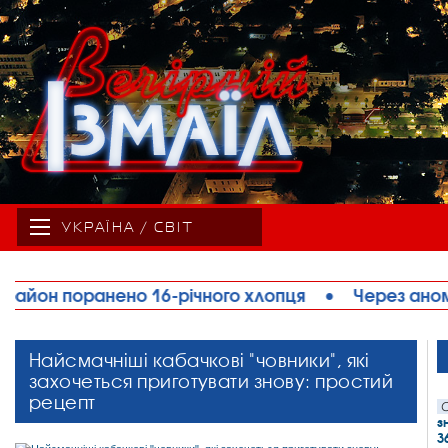
УКРАЇНА / СВІТ
го хлопця
•
Через аномальну спеку на Одещині 
Найсмачніші кабачкові "човники", які
захочеться приготувати знову: простий
рецепт
С
з
3