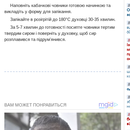
Наповніть кабачкові човники готовою начинкою та
В
О
викладіть у форму для запікання.
з
Запікайте в розігрітій до 180°C духовці 30-35 хвилин.
В
За 5-7 хвилин до готовності посипте човники тертим
в
6
твердим сиром і поверніть у духовку, щоб сир
розплавився та підрум'янився.
В
І
м
п
о
В
ш
к
В
о
В
з
н
В
б
в