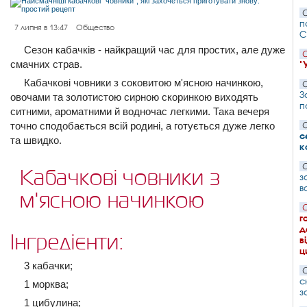
С
п
7 липня в 13:47
Общество
С
Сезон кабачків - найкращий час для простих, але дуже
С
смачних страв.
"
Кабачкові човники з соковитою м'ясною начинкою,
С
З
овочами та золотистою сирною скоринкою виходять
п
ситними, ароматними й водночас легкими. Така вечеря
точно сподобається всій родині, а готується дуже легко
С
с
та швидко.
к
С
Кабачкові човники з
з
в
м'ясною начинкою
С
г
д
Інгредієнти:
в
ц
3 кабачки;
С
с
1 морква;
з
1 цибулина;