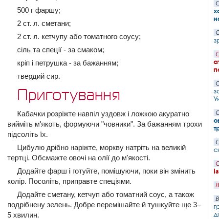
С
500 г фаршу;
х
н
2 ст. л. сметани;
С
2 ст. л. кетчупу або томатного соусу;
з
сіль та спеції - за смаком;
С
а
кріп і петрушка - за бажанням;
п
твердий сир.
С
Приготування
з
У
Кабачки розріжте навпіл уздовж і ложкою акуратно
С
с
вийміть м'якоть, формуючи "човники". За бажанням трохи
т
підсоліть їх.
С
Цибулю дрібно наріжте, моркву натріть на великій
с
тертці. Обсмажте овочі на олії до м'якості.
С
Додайте фарш і готуйте, помішуючи, поки він змінить
І
колір. Посоліть, приправте спеціями.
В
Додайте сметану, кетчуп або томатний соус, а також
В
подрібнену зелень. Добре перемішайте й тушкуйте ще 3–
г
д
5 хвилин.