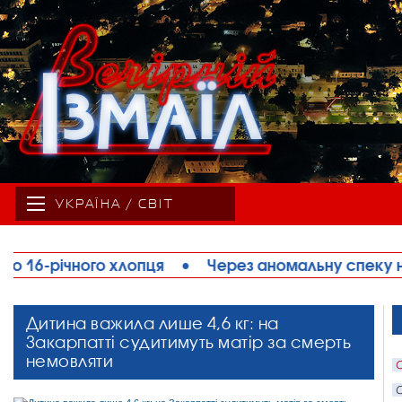
УКРАЇНА / СВІТ
ерез аномальну спеку на Одещині обмежують рух в
Дитина важила лише 4,6 кг: на
Закарпатті судитимуть матір за смерть
немовляти
С
С