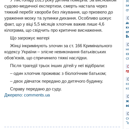
з
м
судово-медичної експертизи, смерть настала через
а
тяжкий перебіг хвороби без лікування, що призвело до
ураження мозку та зупинки дихання. Особливо шокує
С
д
факт, що у віці 5,5 місяців хлопчик важив лише 4,6
к
кілограма, що свідчить про критичне виснаження.
с
В
Що загрожує матері
С
Жінці інкримінують злочин за ст. 166 Кримінального
н
кодексу України – злісне невиконання батьківських
є
обов’язків, що спричинило тяжкі наслідки.
с
Після трагедії трьох інших дітей у неї відібрали:
С
г
– один хлопчик проживає з біологічним батьком;
С
– двох дівчаток передано до дитячого будинку.
к
к
Справу передано до суду.
Джерело: comments.ua
С
ж
з
С
с
"