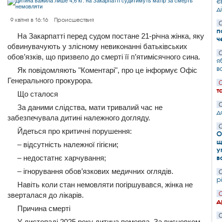
є
д
9 квітня в 16:16
Происшествия
С
п
На Закарпатті перед судом постане 21-річна жінка, яку
ч
обвинувачують у злісному невиконанні батьківських
С
обов’язків, що призвело до смерті її п’ятимісячного сина.
я
в
Як повідомляють "Коментарі", про це інформує Офіс
Генерального прокурора.
С
т
Що сталося
С
За даними слідства, мати тривалий час не
д
забезпечувала дитині належного догляду.
С
Йдеться про критичні порушення:
О
щ
– відсутність належної гігієни;
у
– недостатнє харчування;
в
– ігнорування обов’язкових медичних оглядів.
С
р
Навіть коли стан немовляти погіршувався, жінка не
С
зверталася до лікарів.
д
Причина смерті
С
У листопаді 2025 року дитина померла. За висновком