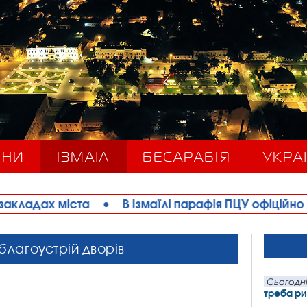
ИНИ
ІЗМАЇЛ
БЕСАРАБІЯ
УКРАЇ
а
•
В Ізмаїлі парафія ПЦУ офіційно відкрила бла
благоустрій дворів
Сьогодні
треба ри