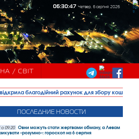
06:30:49
Четвер, 6 серпня 2026
НА / СВІТ
годійний рахунок для збору коштів на будівництво х
ПОСЛЕДНИЕ НОВОСТИ
Овни можуть стати жертвами обману, а Левам
 о 09:20
зикувати «розумно»: гороскоп на 6 серпня