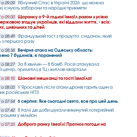
Яблучний Спас в Україні 2026: що можна
 о 09:09
які існують заборони та народні прикмети
Щоранку о 9-й годині Ізмаїл разом з усією
 о 09:00
ржавою згадує українців, які віддали життя, - всіх:
х, цивільних та дітей
Французький тост з прошутто: сніданок, який
 о 08:49
ь з першого разу
Вечірня атака на Одеську область:
 о 08:38
но 7 будинків, є поранений
За 8 хвилин — 8 бомб: Росія атакувала
 о 08:27
 центр, прилетіло в ТЦ і житлові квартали
Шановні мешканці та гості Ізмаїла!
 о 08:15
У Ярославлі після атаки дронів горить один із
 о 08:03
их російських НПЗ
6 серпня: Яке сьогодні свято, все про цей день
 о 07:54
В Італії дві доби шукали викинутий лотерейний
 о 07:42
виграшем у мільйон
Доброго ранку Ізмаїл! Прогноз погоди на
 о 07:33