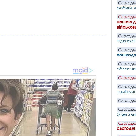
Сьогодні
робити, 
Сьогодні
нашою де
військови
Сьогодні
підкорит
Сьогодні
пошкодже
Сьогодні
обласний
Сьогодні
Сьогодні
найбільш
Сьогодні
Сьогодні
білет з 
Сьогодні
сьогодні