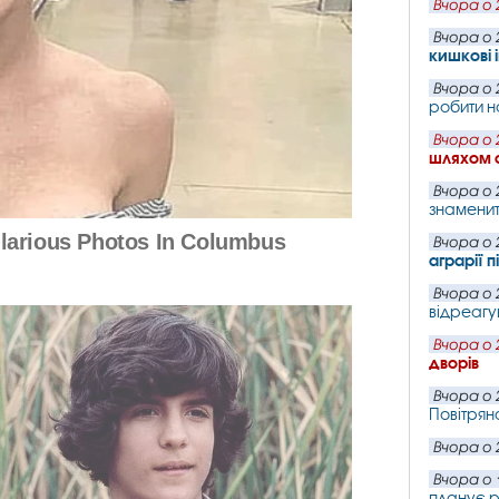
Вчора о 
Вчора о 
кишкові 
Вчора о 
робити н
Вчора о 
шляхом 
Вчора о 
знаменит
Вчора о 
аграрії 
Вчора о 
відреагу
Вчора о 
дворів
Вчора о 
Повітряно
Вчора о 
Вчора о 
планує р