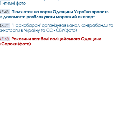
ї інтимні фото
Після атак на порти Одещини Україна просить
17:43
ів допомогти розблокувати морський експорт
"Наркобарон" організував канал контрабанди та
17:31
сихотропи в Україну та ЄС - СБУ(фото)
Роковини загибелі поліцейського Одещини
17:18
 Сороки(фото)