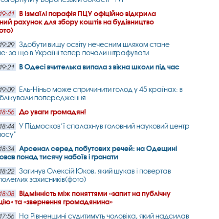
В Ізмаїлі парафія ПЦУ офіційно відкрила
19:41
ний рахунок для збору коштів на будівництво
ото)
Здобути вищу освіту нечесним шляхом стане
19:29
е: за що в Україні тепер почали штрафувати
В Одесі вчителька випала з вікна школи під час
19:21
Ель-Ніньо може спричинити голод у 45 країнах: в
19:09
блікували попередження
До уваги громадян!
18:56
У Підмосков’ї спалахнув головний науковий центр
18:44
мосу"
Арсенал серед побутових речей: на Одещині
18:34
ховав понад тисячу набоїв і гранати
Загинув Олексій Юков, який шукав і повертав
18:22
полеглих захисників(фото)
Відмінність між поняттями «запит на публічну
18:08
ію» та «звернення громадянина»
На Рівненщині судитимуть чоловіка, який надсилав
17:56