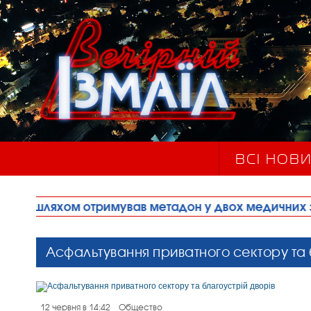
ВСІ НОВ
тримував метадон у двох медичних закладах міст
Асфальтування приватного сектору та 
12 червня в 14:42
Общество