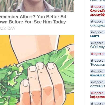
Вчора о 
благодій
храму(ф
Вчора о 
складніш
Вчора о 
миття
Вчора о 
ООН опу
Вчора о 
Вчора о 
"Роскос
Вчора о 
чоловік 
Вчора о 
останки 
Вчора о 
інформац
Вчора о 