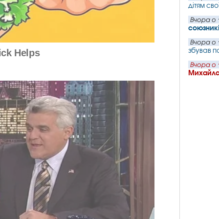
дітям сво
Вчора о 
союзник
Вчора о 
збував п
Вчора о 
Михайла