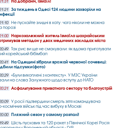
На добраніч, Ізмаїл!
21:31
За тиждень в Одесі 124 людини захворіли на
21:21
інфекції
Не пускайте злидні в хату: чого ніколи не можна
21:10
а порозі
Наркозалежний житель Ізмаїла шахрайським
21:00
отримував метадон у двох медичних закладах міста
Так рис ви ще не смакували: як вдома приготувати
20:49
ий корейський бібімбап
На Одещині зібрали врожай червоної сочевиці:
20:41
підбили підсумки(фото)
«Були вихоплені з контексту». У МЗС України
20:29
вали на слова Залужного щодо вступу до НАТО
Асфальтування приватного сектору та благоустрій
20:21
У росії підтвердили смерть зятя командувача
20:09
-космічних військ під час вибуху в Москві
Пляжний сезон у самому розпалі!
20:00
Шість пускових та 120 ракет з Північної Кореї Росія
19:49
озгорнути у Воронезькій області - ГУР