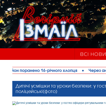
ВСІ НОВ
ено 16-річного хлопця
•
Через аномальну спеку
Дитячі усмішки та уроки безпеки: у го
поліцейські(фото)