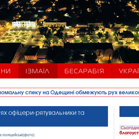
ИНИ
ІЗМАЇЛ
БЕСАРАБІЯ
УКРАЇ
 на Одещині обмежують рух великовагового транс
стях офіцери-рятувальники та
Сьогодні
благоуст