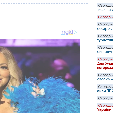
Сьогодні
тисяч ви
Сьогодні
Сьогодні
обстрілу
Сьогодні
туристич
Сьогодні
синтетичн
Сьогодні
Дня буді
нагородж
Сьогодні
своєму д
Сьогодні
сили ПП
Сьогодні
Сьогодні
України