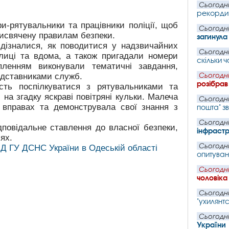
Сьогодні
рекорди 
и-рятувальники та працівники поліції, щоб
Сьогодні
присвячену правилам безпеки.
загинул
 дізналися, як поводитися у надзвичайних
Сьогодні
лиці та вдома, а також пригадали номери
скільки 
пленням виконували тематичні завдання,
едставниками служб.
Сьогодні
розібрав
сть поспілкуватися з рятувальниками та
на згадку яскраві повітряні кульки. Малеча
Сьогодні
 вправах та демонструвала свої знання з
пошта" з
Сьогодні
дповідальне ставлення до власної безпеки,
інфрастр
ях.
Сьогодні
ПД ГУ ДСНС України в Одеській області
опитуван
Сьогодні
чоловіка
Сьогодні
"ухилянтс
Сьогодні
України