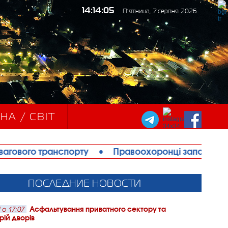
14:14:07
П’ятница, 7 серпня 2026
НА / СВІТ
порту
•
Правоохоронці запобігли теракту в Ізмаїл
ПОСЛЕДНИЕ НОВОСТИ
Асфальтування приватного сектору та
 о 17:07
рій дворів