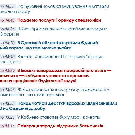
На Буковині чоловіка змушували віддати $50
 о 14:55
гаданого боргу
Надаємо послуги і оренду спецтехніки
 о 14:43
В Києві зросла кількість загиблих внаслідок
 о 14:31
 5 серпня
В Одеській області запустили Єдиний
 о 14:20
ний портал: що там можна знайти
Вчені за допомогою ШІ створили 16 нових
 о 14:10
их вірусів
В Ізмаїлі напередодні професійного свята —
 о 13:59
вельника — відбулася урочиста церемонія
ення працівників будівельної галузі.
Жінка зробила "капсулу часу" й сховала її у
 о 13:47
омі: навіщо і що там всередині
Понад чотири десятки ворожих цілей знищили
 о 13:35
О на Одещині за добу
У Коблево стався вибух у морі, є жертви
 о 13:23
Співпраця заради підтримки Захисників
 о 13:11