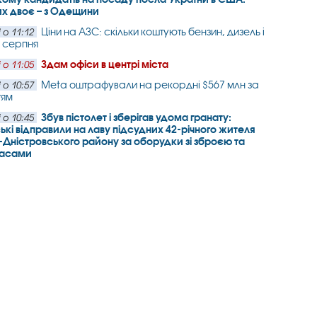
х двоє – з Одещини
Ціни на АЗС: скільки коштують бензин, дизель і
 о 11:12
7 серпня
Здам офіси в центрі міста
 о 11:05
Meta оштрафували на рекордні $567 млн за
 о 10:57
тям
Збув пістолет і зберігав удома гранату:
 о 10:45
ькі відправили на лаву підсудних 42-річного жителя
-Дністровського району за оборудки зі зброєю та
пасами