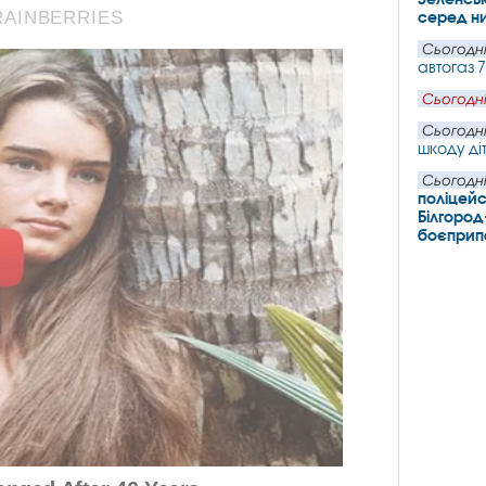
серед ни
Сьогодні
автогаз 
Сьогодні
Сьогодні
шкоду ді
Сьогодні
поліцейс
Білгород
боєпри