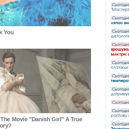
Сьогодні
"Мастер
Сьогодні
ляпас зн
Сьогодні
дієтологі
Сьогодні
зрошувал
млн грн:
Сьогодні
платіжки
Сьогодні
темпера
Сьогодні
дотримув
Сьогодні
Сьогодні
раптову 
Сьогодні
Зеленськ