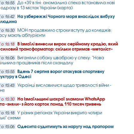
До +39 в тіні: аномальна спека встановила нові
 о 16:55
одразу в 13 містах України (карта)
На узбережжі Чорного моря внаслідок вибуху
 о 16:42
а людина
МОН продовжило строки вступу до коледжів:
 о 16:30
часу мають абітурієнти
В Ізмаїлі винесли вирок серійному крадію, який
 о 16:18
 силовий трансформатор: скільки отримав «металіст»
Виганяли собаку шваброю у спеку: "Нова
 о 16:06
вільнила працівників після скандалу
Вдень 7 серпня ворог атакував спортивну
 о 15:55
уктуру в Одесі
Українці висловилися щодо тривалості війни -
 о 15:43
ня
На Ізмаїльщині шахраї зламали WhatsApp
 о 15:30
 та «зняли» з його карток понад 110 тисяч гривень
У різних регіонах України викрито чотири
 о 15:18
ькі" схеми
Одесита судитимуть за наругу над прапором
 о 15:06