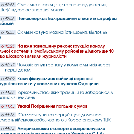
Смак літа в тарілці: це гаспачо від учасниці
 о 12:58
Шеф" підкорює з першої ложки
Пенсіонерка з Болградщини сплатить штраф за
 о 12:46
айомій
Скільки кавуна можна їсти щодня: відповідь
 о 12:33
в
На вже завершену реконструкцію каналу
 о 12:25
ьної системи в Ізмаїльському районі виділяють ще 10
 що цікавого виявили журналісти
Чоловік кинув гранату у комунальників через
 о 12:17
 — перші деталі
Коли фіксувались найвищі серпневі
 о 12:09
турні показники у населених пунктах Одещини
Горіховий Спас: яких традицій та заборон слід
 о 11:55
атись в цей день
Увага! Погіршення погодних умов
 о 11:43
"Сталася зупинка серця": що відомо про
 о 11:36
смерть військовозобов'язаного в Коростенському ТЦК
Американська експертка запропонувала
 о 11:24
ому кандидатів на посаду посла України в США: