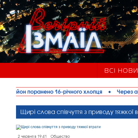
ВСІ НОВ
но 16-річного хлопця
•
Через аномальну спеку 
Щирі слова співчуття з приводу тяжкої 
2 червня в 19:41
Общество