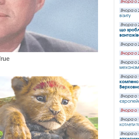
Вчора о 
Вчора о 
візиту
Вчора о 
що зробл
вантажів
Вчора о 
Вчора о 
Вчора о 
механізм
Вчора о 
компенса
Верховн
Вчора о 
європейс
Вчора о 
Вчора о 
котлети т
Вчора о 
захисни