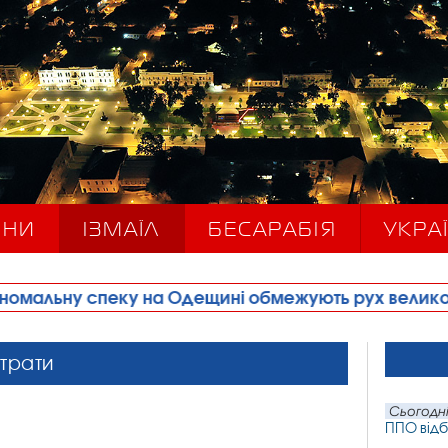
ИНИ
ІЗМАЇЛ
БЕСАРАБІЯ
УКРАЇ
на Одещині обмежують рух великовагового транспо
втрати
Сьогодні
ППО відб