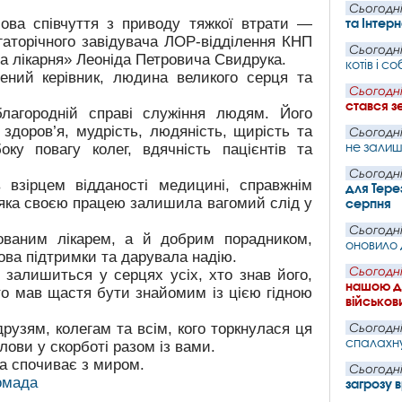
Сьогодні
ова співчуття з приводу тяжкої втрати —
та Інтер
агаторічного завідувача ЛОР-відділення КНП
Сьогодні
а лікарня» Леоніда Петровича Свидрука.
котів і 
чений керівник, людина великого серця та
Сьогодні
стався з
лагородній справі служіння людям. Його
 здоров’я, мудрість, людяність, щирість та
Сьогодні
не залиш
ку повагу колег, вдячність пацієнтів та
Сьогодні
в взірцем відданості медицині, справжнім
для Тере
яка своєю працею залишила вагомий слід у
серпня
Сьогодні
ованим лікарем, а й добрим порадником,
оновило 
ва підтримки та дарувала надію.
Сьогодні
 залишиться у серцях усіх, хто знав його,
нашою де
то мав щастя бути знайомим із цією гідною
військови
рузям, колегам та всім, кого торкнулася ця
Сьогодні
спалахн
лови у скорботі разом із вами.
ша спочиває з миром.
Сьогодні
ромада
загрозу 