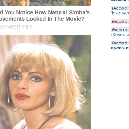
Вчора о 
"Іскандер
Вчора о 
Вчора о 
«Холостя
Вчора о 
одеський