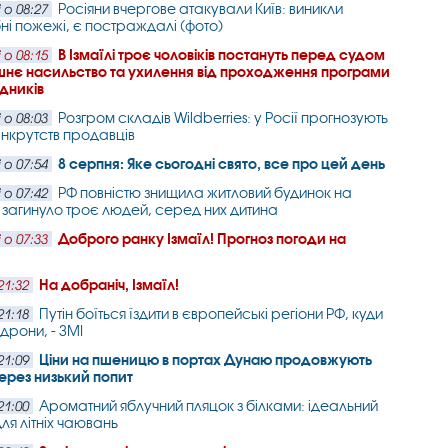
Росіяни вчергове атакували Київ: виникли
 о 08:27
і пожежі, є постраждалі (фото)
В Ізмаїлі троє чоловіків постануть перед судом
 о 08:15
нє насильство та ухилення від проходження програми
дників
Розгром складів Wildberries: у Росії прогнозують
 о 08:03
нкрутств продавців
8 серпня: Яке сьогодні свято, все про цей день
 о 07:54
РФ повністю знищила житловий будинок на
 о 07:42
: загинуло троє людей, серед них дитина
Доброго ранку Ізмаїл! Прогноз погоди на
 о 07:33
На добраніч, Ізмаїл!
21:32
Путін боїться їздити в європейські регіони РФ, куди
21:18
дрони, - ЗМІ
Ціни на пшеницю в портах Дунаю продовжують
21:09
ерез низький попит
Ароматний яблучний пляцок з білками: ідеальний
21:00
ля літніх чаювань