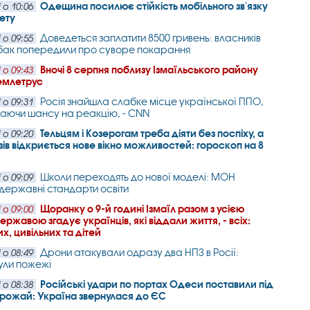
Одещина посилює стійкість мобільного зв'язку
 о 10:06
нету
Доведеться заплатити 8500 гривень: власників
 о 09:55
собак попередили про суворе покарання
Вночі 8 серпня поблизу Ізмаїльського району
 о 09:43
емлетрус
Росія знайшла слабке місце української ППО,
 о 09:31
аючи шансу на реакцію, - CNN
Тельцям і Козерогам треба діяти без поспіху, а
 о 09:20
зів відкриється нове вікно можливостей: гороскоп на 8
Школи переходять до нової моделі: МОН
 о 09:09
державні стандарти освіти
Щоранку о 9-й годині Ізмаїл разом з усією
 о 09:00
ржавою згадує українців, які віддали життя, - всіх:
х, цивільних та дітей
Дрони атакували одразу два НПЗ в Росії:
 о 08:49
ули пожежі
Російські удари по портах Одеси поставили під
 о 08:38
врожай: Україна звернулася до ЄС