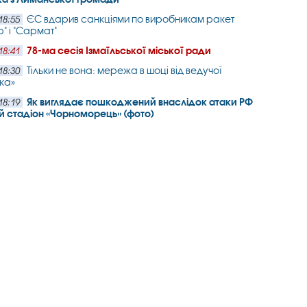
ЄС вдарив санкціями по виробникам ракет
18:55
" і "Сармат"
78-ма сесія Ізмаїльської міської ради
18:41
Тільки не вона: мережа в шоці від ведучої
18:30
ка»
Як виглядає пошкоджений внаслідок атаки РФ
18:19
 стадіон «Чорноморець» (фото)