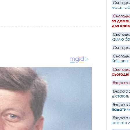
Сьогодні
масштабн
Сьогодні
за домаш
для крив
Сьогодні
хвилю ба
Сьогодні
Сьогодні
Київщині
Сьогодні
сьогодні
Вчора о 
Вчора о 
дістають 
Вчора о 
падати ч
Вчора о 
варіант д