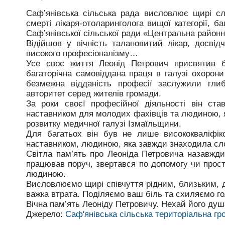
Саф’янівська сільська рада висловлює щирі сл
смерті лікаря-отоларинголога вищої категорії, б
Саф’янівської сільської ради «Центральна районн
Відійшов у вічність талановитий лікар, досвід
високого професіоналізму…
Усе своє життя Леонід Петрович присвятив б
багаторічна самовіддана праця в галузі охорони
безмежна відданість професії заслужили глибо
авторитет серед жителів громади.
За роки своєї професійної діяльності він ста
наставником для молодих фахівців та людиною, 
розвитку медичної галузі Ізмаїльщини.
Для багатьох він був не лише висококваліфік
наставником, людиною, яка завжди знаходила сло
Світла пам’ять про Леоніда Петровича назавжди
працював поруч, звертався по допомогу чи прос
людиною.
Висловлюємо щирі співчуття рідним, близьким, д
важка втрата. Поділяємо ваш біль та схиляємо го
Вічна пам’ять Леоніду Петровичу. Нехай його ду
Джерело:
Саф'янівська сільська територіальна г