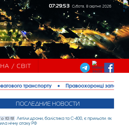
07:29:55
Субота, 8 серпня 2026
НА / СВІТ
рту
•
Правоохоронці запобігли теракту в Ізмаїлі:
ПОСЛЕДНИЕ НОВОСТИ
Летіли дрони, балістика та С-400, є прильоти: як
 о 10:18
ила нічну атаку РФ