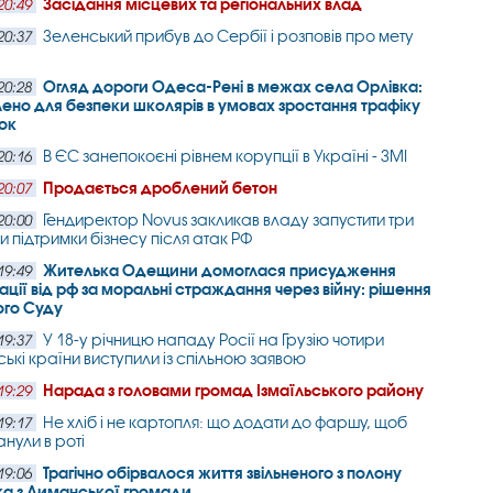
Засідання місцевих та регіональних влад
20:49
Зеленський прибув до Сербії і розповів про мету
20:37
Огляд дороги Одеса-Рені в межах села Орлівка:
20:28
ено для безпеки школярів в умовах зростання трафіку
ок
В ЄС занепокоєні рівнем корупції в Україні - ЗМІ
20:16
Продається дроблений бетон
20:07
Гендиректор Novus закликав владу запустити три
20:00
и підтримки бізнесу після атак РФ
Жителька Одещини домоглася присудження
19:49
ції від рф за моральні страждання через війну: рішення
ого Суду
У 18-у річницю нападу Росії на Грузію чотири
19:37
ькі країни виступили із спільною заявою
Нарада з головами громад Ізмаїльського району
19:29
Не хліб і не картопля: що додати до фаршу, щоб
19:17
анули в роті
Трагічно обірвалося життя звільненого з полону
19:06
ка з Лиманської громади