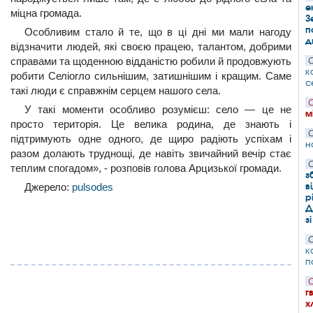
е
міцна громада.
З
п
Особливим стало й те, що в ці дні ми мали нагоду
д
відзначити людей, які своєю працею, талантом, добрими
справами та щоденною відданістю робили й продовжують
С
к
робити Селіогло сильнішим, затишнішим і кращим. Саме
с
такі люди є справжнім серцем нашого села.
С
У такі моменти особливо розумієш: село — це не
м
просто територія. Це велика родина, де знають і
С
підтримують одне одного, де щиро радіють успіхам і
н
разом долають труднощі, де навіть звичайний вечір стає
С
теплим спогадом», - розповів голова Арцизької громади.
з
в
Джерело:
pulsodes
р
Д
з
С
к
п
С
г
х