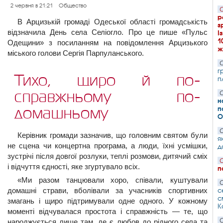
2 червня в 21:21
Общество
С
р
В Арцизькій громаді Одеської області громадськість
з
відзначила День села Селіогло. Про це пише «Пульс
І
1
Одещини» з посиланням на повідомлення Арцизького
ж
міського голови Сергія Парпуланського.
С
г
Тихо, щиро й по-
п
справжньому по-
С
н
п
домашньому
О
С
Керівник громади зазначив, що головним святом були
я
не сцена чи концертна програма, а люди, їхні усмішки,
д
зустрічі після довгої розлуки, теплі розмови, дитячий сміх
С
і відчуття єдності, яке згуртувало всіх.
п
«Ми разом танцювали хоро, співали, куштували
С
домашні страви, вболівали за учасників спортивних
с
с
змагань і щиро підтримували одне одного. У кожному
К
моменті відчувалася простота і справжність — те, що
С
народжується лише там, де є любов до рідного села та