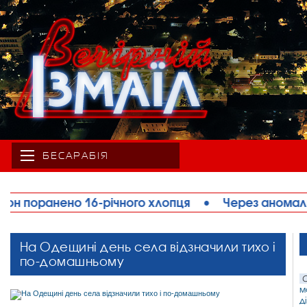
БЕСАРАБІЯ
пця
•
Через аномальну спеку на Одещині обмежу
На Одещині день села відзначили тихо і
по-домашньому
С
м
д