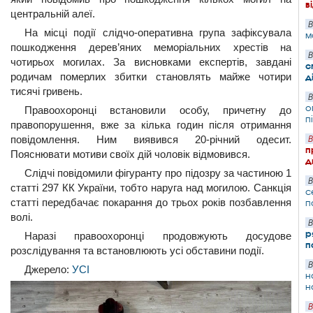
в
центральній алеї.
В
На місці події слідчо-оперативна група зафіксувала
м
пошкодження дерев’яних меморіальних хрестів на
В
чотирьох могилах. За висновками експертів, завдані
с
родичам померлих збитки становлять майже чотири
д
тисячі гривень.
В
о
Правоохоронці встановили особу, причетну до
п
правопорушення, вже за кілька годин після отримання
повідомлення. Ним виявився 20-річний одесит.
В
п
Пояснювати мотиви своїх дій чоловік відмовився.
д
Слідчі повідомили фігуранту про підозру за частиною 1
В
статті 297 КК України, тобто наруга над могилою. Санкція
с
статті передбачає покарання до трьох років позбавлення
п
волі.
В
р
Наразі правоохоронці продовжують досудове
п
розслідування та встановлюють усі обставини події.
В
Джерело:
УСІ
н
н
В