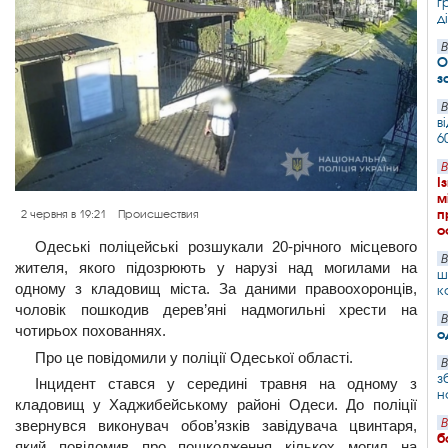
г
д
В
О
з
В
в
6
В
І
м
п
2 червня в 19:21
Происшествия
о
Одеські поліцейські розшукали 20-річного місцевого
В
жителя, якого підозрюють у нарузі над могилами на
ш
одному з кладовищ міста. За даними правоохоронців,
к
чоловік пошкодив дерев’яні надмогильні хрести на
В
чотирьох похованнях.
о
Про це повідомили у поліції Одеської області.
В
з
Інцидент стався у середині травня на одному з
н
кладовищ у Хаджибейському районі Одеси. До поліції
В
звернувся виконувач обов’язків завідувача цвинтаря,
б
який повідомив про пошкодження кількох могил на