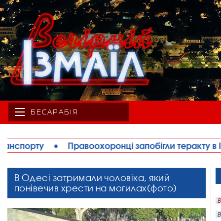
БЕСАРАБІЯ
запобігли теракту в Ізмаїлі: затримано жінку, приче
В Одесі затримали чоловіка, який
понівечив хрести на могилах(фото)
В
В