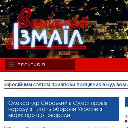
БЕСАРАБІЯ
ли працівників будівельної сфери(фото)
•
Продає
Олександр Сирський в Одесі провів
нараду з питань оборони України з
моря: про що говорили
С
р