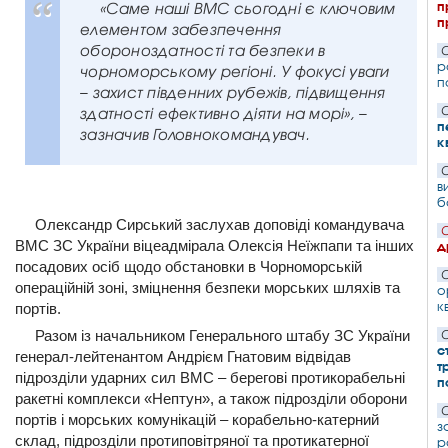
п
«Саме наші ВМС сьогодні є ключовим
п
елементом забезпечення
обороноздатності та безпеки в
С
р
чорноморському регіоні. У фокусі уваги
п
– захист південних рубежів, підвищення
здатності ефективно діяти на морі», –
С
п
зазначив Головнокомандувач.
к
С
в
б
Олександр Сирський заслухав доповіді командувача
С
ВМС ЗС України віцеадмірала Олексія Неїжпапи та інших
д
посадових осіб щодо обстановки в Чорноморській
С
операційній зоні, зміцнення безпеки морських шляхів та
о
к
портів.
Разом із начальником Генерального штабу ЗС України
С
с
генерал-лейтенантом Андрієм Гнатовим відвідав
т
підрозділи ударних сил ВМС – берегові протикорабельні
п
ракетні комплекси «Нептун», а також підрозділи оборони
С
портів і морських комунікацій – корабельно-катерний
з
склад, підрозділи протиповітряної та протикатерної
р