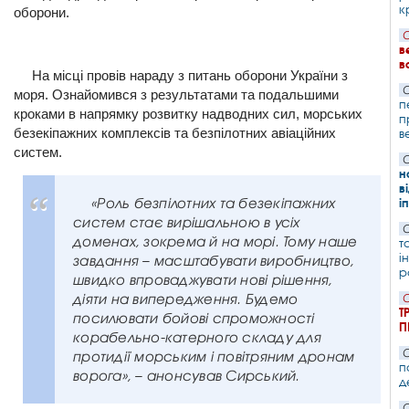
к
оборони.
С
в
в
На місці провів нараду з питань оборони України з
С
моря. Ознайомився з результатами та подальшими
п
кроками в напрямку розвитку надводних сил, морських
п
безекіпажних комплексів та безпілотних авіаційних
в
систем.
С
н
в
«Роль безпілотних та безекіпажних
і
систем стає вирішальною в усіх
С
доменах, зокрема й на морі. Тому наше
т
і
завдання – масштабувати виробництво,
р
швидко впроваджувати нові рішення,
діяти на випередження. Будемо
С
Т
посилювати бойові спроможності
П
корабельно-катерного складу для
С
протидії морським і повітряним дронам
п
ворога», – анонсував Сирський.
д
С