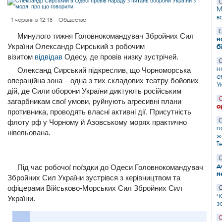
С
М
в
1 червня в 12:18
Общество
С
Минулого тижня Головнокомандувач Збройних Сил
н
України Олександр Сирський з робочим
б
візитом
відвідав
Одесу, де провів низку зустрічей.
С
н
Олександ Сирський підкреслив, що Чорноморська
е
операційна зона – одна з тих складових театру бойових
У
дій, де Сили оборони України диктують російським
С
загарбникам свої умови, руйнують агресивні плани
о
противника, проводять власні активні дії. Присутність
С
флоту рф у Чорному й Азовському морях практично
п
нівельована.
ж
T
С
д
Під час робочої поїздки до Одеси Головнокомандувач
н
Збройних Сил України зустрівся з керівництвом та
офіцерами Військово-Морських Сил Збройних Сил
С
ч
України.
з
С