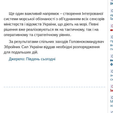
І
С
Ще один важливий напрямок – створення Інтегрованої
д
Г
системи морської обізнаності з об’єднанням всіх сенсорів
міністерств і відомств України, що діють на морі. Певні
С
рішення вже реалізовуються як на тактичному, так і на
е
оперативному та стратегічному рівнях.
С
п
За результатами спільних заходів Головнокомандувач
в
Збройних Сил України віддав необхідні розпорядження
п
для подальших дій.
С
Джерело: Південь сьогодні
в
ф
С
з
с
С
І
С
М
з
С