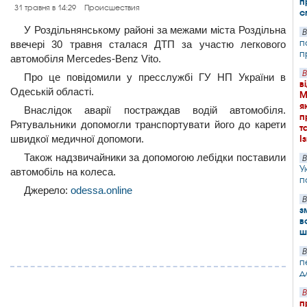
п
31 травня в 14:29
Происшествия
с
У Роздільнянському районі за межами міста Роздільна
В
п
ввечері 30 травня сталася ДТП за участю легкового
п
автомобіля Mercedes-Benz Vito.
В
Про це повідомили у пресслужбі ГУ НП України в
в
Одеській області.
М
я
Внаслідок аварії постраждав водій автомобіля.
п
Рятувальники допомогли транспортувати його до карети
т
швидкої медичної допомоги.
І
Також надзвичайники за допомогою лебідки поставили
В
У
автомобіль на колеса.
п
Джерело:
odessa.online
В
з
в
ш
В
п
д
В
п