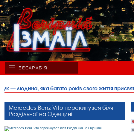
БЕСАРАБІЯ
 свого життя присвятила спорту, фізичній культурі 
Mercedes-Benz Vito перекинувся біля
Роздільної на Одещині
В
В