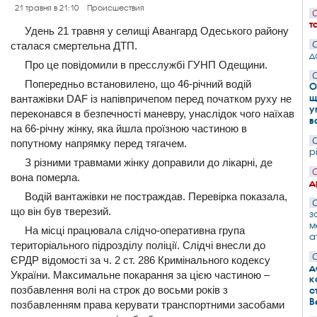
21 травня в 21:10
Происшествия
С
т
Удень 21 травня у селищі Авангард Одеського району
сталася смертельна ДТП.
С
д
Про це повідомили в пресслужбі ГУНП Одещини.
С
Попередньо встановилено, що 46-річний водій
О
щ
вантажівки DAF із напівпричепом перед початком руху не
у
переконався в безпечності маневру, унаслідок чого наїхав
в
на 66-річну жінку, яка йшла проїзною частиною в
С
попутному напрямку перед тягачем.
р
З різними травмами жінку доправили до лікарні, де
С
вона померла.
д
Водій вантажівки не постраждав. Перевірка показала,
С
що він був тверезий.
з
м
На місці працювала слідчо-оперативна група
а
територіального підрозділу поліції. Слідчі внесли до
С
ЄРДР відомості за ч. 2 ст. 286 Кримінального кодексу
д
України. Максимальне покарання за цією частиною –
к
позбавлення волі на строк до восьми років з
с
В
позбавленням права керувати транспортними засобами