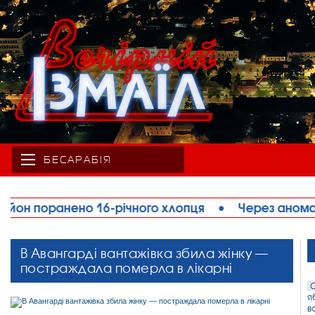
БЕСАРАБІЯ
пця
•
Через аномальну спеку на Одещині обмежу
В Авангарді вантажівка збила жінку —
постраждала померла в лікарні
С
я
в