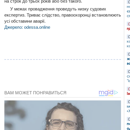
на строк до трьох років або без такого.
С
н
У межах провадження проведуть низку судових
є
експертиз. Триває слідство, правоохоронці встановлюють
с
усі обставини аварії.
С
Джерело: odessa.online
г
С
к
к
С
ж
з
С
с
"
С
І
С
м
«
С
п
о