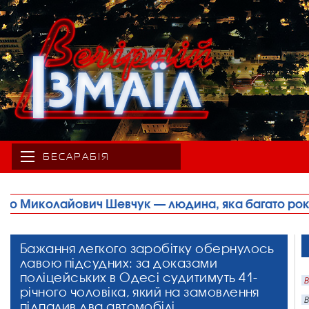
БЕСАРАБІЯ
юдина, яка багато років свого життя присвятила спо
Бажання легкого заробітку обернулось
лавою підсудних: за доказами
поліцейських в Одесі судитимуть 41-
В
річного чоловіка, який на замовлення
В
підпалив два автомобілі