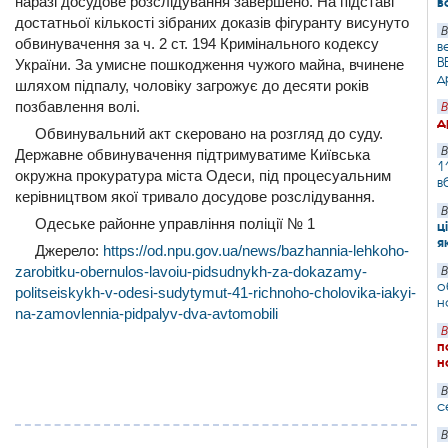
наразі досудове розслідування завершено. На підставі
в
достатньої кількості зібраних доказів фігуранту висунуто
В
обвинувачення за ч. 2 ст. 194 Кримінального кодексу
в
B
України. За умисне пошкодження чужого майна, вчинене
д
шляхом підпалу, чоловіку загрожує до десяти років
позбавлення волі.
В
д
Обвинувальний акт скеровано на розгляд до суду.
В
Державне обвинувачення підтримуватиме Київська
1
окружна прокуратура міста Одеси, під процесуальним
в
керівництвом якої тривало досудове розслідування.
В
Одеське районне управління поліції № 1
ц
я
Джерело:
https://od.npu.gov.ua/news/bazhannia-lehkoho-
zarobitku-obernulos-lavoiu-pidsudnykh-za-dokazamy-
В
о
politseiskykh-v-odesi-sudytymut-41-richnoho-cholovika-iakyi-
н
na-zamovlennia-pidpalyv-dva-avtomobili
В
п
н
В
с
В