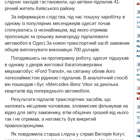
слідчих заходів і встановили, що автівки підпалив 41-
д
річний житель Київського району
В
За інформацією слідства, під час пошуку заробітку в
н
у
одному із популярних месенджерів одесит почав
У
спілкуватись із незнайомцем, від якого отримав
пропозицію за грошову винагороду підпалювати
В
а
автомобілі в Одесі.За кожен транспортний засіб замовник
о
обіцяв виплачувати виконавцю 700 доларів.
к
н
Погодившись на протиправну роботу, одесит підшукав
в одному з дворів житлової багатоповерхівки
В
у
мікроавтобус «Ford Transit», на світанку облив його
в
легкозаймистою рідиною і підпалив. В аналогічний спосіб
т
він пошкодив і бус «Mercedes-Benz Vito» за декілька
В
кварталів від попереднього автомобіля.
т
в
Результати підпалів транспортних засобів, що
належать місцевим чоловікам, зловмисник фільмував на
В
н
відео для звіту замовнику, втім обіцяних грошей від нього
т
так і не отримав, а натомість був викритий
д
правоохоронцями.
В
Як повідомила старша слідча у справі Вікторія Когут,
г