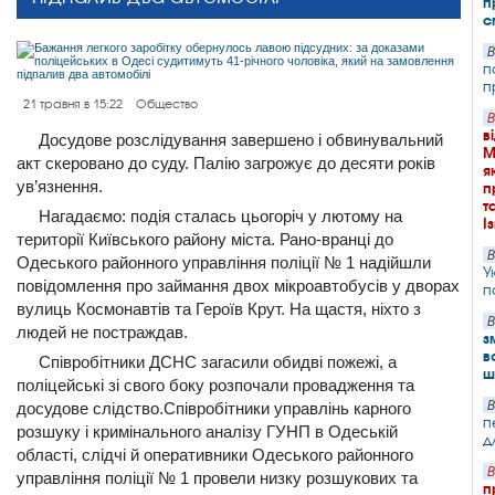
п
с
В
п
п
21 травня в 15:22
Общество
В
в
Досудове розслідування завершено і обвинувальний
М
акт скеровано до суду. Палію загрожує до десяти років
я
ув’язнення.
п
т
Нагадаємо: подія сталась цьогоріч у лютому на
І
території Київського району міста. Рано-вранці до
В
Одеського районного управління поліції № 1 надійшли
У
повідомлення про займання двох мікроавтобусів у дворах
п
вулиць Космонавтів та Героїв Крут. На щастя, ніхто з
В
людей не постраждав.
з
в
Співробітники ДСНС загасили обидві пожежі, а
ш
поліцейські зі свого боку розпочали провадження та
В
досудове слідство.Співробітники управлінь карного
п
розшуку і кримінального аналізу ГУНП в Одеській
д
області, слідчі й оперативники Одеського районного
В
управління поліції № 1 провели низку розшукових та
п