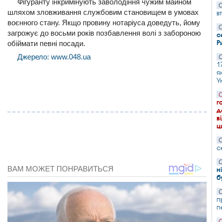
Фігуранту інкримінують заволодіння чужим майном
С
шляхом зловживання службовим становищем в умовах
в
воєнного стану. Якщо провину нотаріуса доведуть, йому
С
загрожує до восьми років позбавлення волі з забороною
с
Р
обіймати певні посади.
Джерело: www.048.ua
С
1
я
У
С
г
д
в
ц
С
с
С
н
б
С
п
п
С