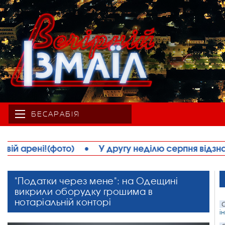
БЕСАРАБІЯ
у неділю серпня відзначається День працівників в
"Податки через мене": на Одещині
викрили оборудку грошима в
нотаріальній конторі
С
і