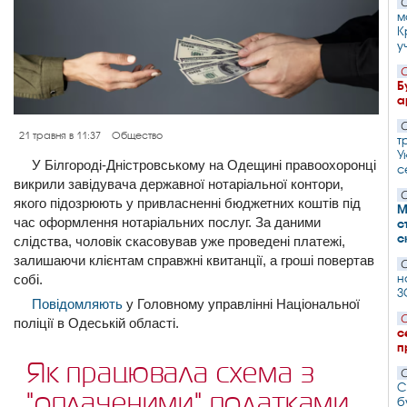
С
м
К
у
С
Б
а
С
21 травня в 11:37
Общество
т
У
У Білгороді-Дністровському на Одещині правоохоронці
с
викрили завідувача державної нотаріальної контори,
С
якого підозрюють у привласненні бюджетних коштів під
М
час оформлення нотаріальних послуг. За даними
с
с
слідства, чоловік скасовував уже проведені платежі,
залишаючи клієнтам справжні квитанції, а гроші повертав
С
н
собі.
З
Повідомляють
у Головному управлінні Національної
С
поліції в Одеській області.
с
п
Як працювала схема з
С
С
"оплаченими" податками
б