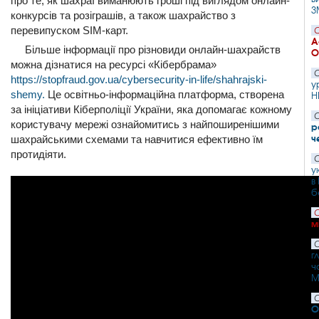
про те, як шахраї виманюють гроші під виглядом онлайн-
З
конкурсів та розіграшів, а також шахрайство з
перевипуском SIM-карт.
С
А
Більше інформації про різновиди онлайн-шахрайств
О
можна дізнатися на ресурсі «Кібербрама»
С
https://stopfraud.gov.ua/cybersecurity-in-life/shahrajski-
у
shemy.
Це освітньо-інформаційна платформа, створена
Н
за ініціативи Кіберполіції України, яка допомагає кожному
С
користувачу мережі ознайомитись з найпоширенішими
р
ч
шахрайськими схемами та навчитися ефективно їм
протидіяти.
С
у
в
б
С
м
С
г
ч
М
С
О