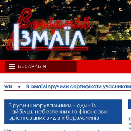
БЕСАРАБІЯ
сертифікати учасникам перших безоплатних курсів 
Віруси-шифрувальники – один із
найбільш небезпечних та фінансово
орієнтованих видів кіберзлочинів
С
н
Ч