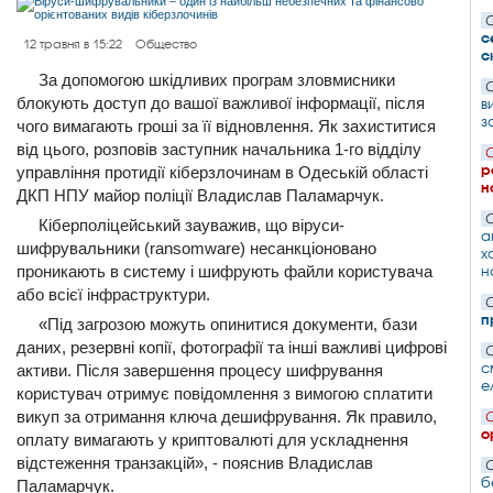
С
с
12 травня в 15:22
Общество
с
За допомогою шкідливих програм зловмисники
С
блокують доступ до вашої важливої інформації, після
в
з
чого вимагають гроші за її відновлення. Як захиститися
від цього, розповів заступник начальника 1-го відділу
С
р
управління протидії кіберзлочинам в Одеській області
н
ДКП НПУ майор поліції Владислав Паламарчук.
С
Кіберполіцейський зауважив, що віруси-
а
шифрувальники (ransomware) несанкціоновано
х
проникають в систему і шифрують файли користувача
н
або всієї інфраструктури.
С
п
«Під загрозою можуть опинитися документи, бази
даних, резервні копії, фотографії та інші важливі цифрові
С
с
активи. Після завершення процесу шифрування
е
користувач отримує повідомлення з вимогою сплатити
викуп за отримання ключа дешифрування. Як правило,
С
о
оплату вимагають у криптовалюті для ускладнення
відстеження транзакцій», - пояснив Владислав
С
б
Паламарчук.