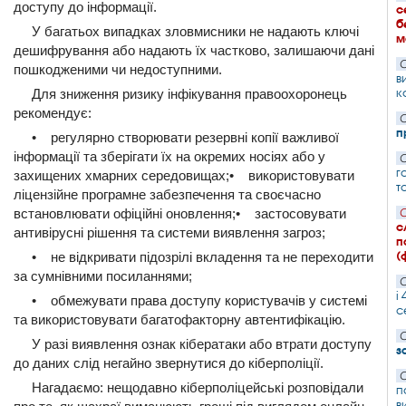
доступу до інформації.
с
б
У багатьох випадках зловмисники не надають ключі
м
дешифрування або надають їх частково, залишаючи дані
С
пошкодженими чи недоступними.
в
к
Для зниження ризику інфікування правоохоронець
рекомендує:
С
п
• регулярно створювати резервні копії важливої
інформації та зберігати їх на окремих носіях або у
С
г
захищених хмарних середовищах;• використовувати
т
ліцензійне програмне забезпечення та своєчасно
встановлювати офіційні оновлення;• застосовувати
С
с
антивірусні рішення та системи виявлення загроз;
п
(
• не відкривати підозрілі вкладення та не переходити
за сумнівними посиланнями;
С
і
• обмежувати права доступу користувачів у системі
с
та використовувати багатофакторну автентифікацію.
С
У разі виявлення ознак кібератаки або втрати доступу
з
до даних слід негайно звернутися до кіберполіції.
С
Нагадаємо: нещодавно кіберполіцейські розповідали
п
в