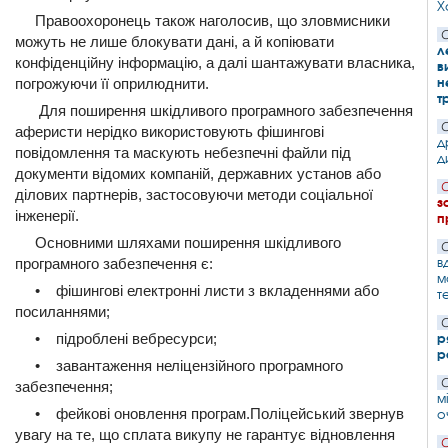
Х
Правоохоронець також наголосив, що зловмисники
С
можуть не лише блокувати дані, а й копіювати
л
конфіденційну інформацію, а далі шантажувати власника,
в
н
погрожуючи її оприлюднити.
т
Для поширення шкідливого програмного забезпечення
С
аферисти нерідко використовують фішингові
д
повідомлення та маскують небезпечні файли під
д
документи відомих компаній, державних установ або
С
ділових партнерів, застосовуючи методи соціальної
з
інженерії.
п
Основними шляхами поширення шкідливого
С
в
програмного забезпечення є:
м
• фішингові електронні листи з вкладеннями або
т
посиланнями;
С
• підроблені вебресурси;
р
р
• завантаження неліцензійного програмного
С
забезпечення;
м
• фейкові оновлення програм.Поліцейський звернув
о
увагу на те, що сплата викупу не гарантує відновлення
С