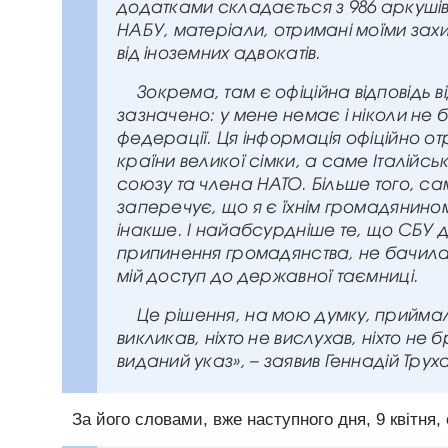
додатками складається з 986 аркушів.
НАБУ, матеріали, отримані моїми захис
від іноземних адвокатів.
Зокрема, там є офіційна відповідь ві
зазначено: у мене немає і ніколи не 
федерації. Ця інформація офіційно о
країни великої сімки, а саме Італійс
союзу та члена НАТО. Більше того, сам
заперечує, що я є їхнім громадянино
інакше. І найабсурдніше те, що СБУ д
припинення громадянства, не бачила
мій доступ до державної таємниці.
Це рішення, на мою думку, приймал
викликав, ніхто не вислухав, ніхто не
виданий указ», – заявив Геннадій Трух
За його словами, вже наступного дня, 9 квітня,