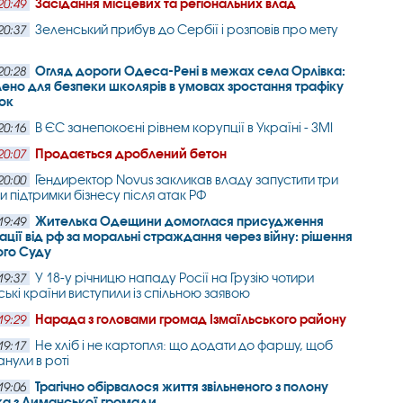
Засідання місцевих та регіональних влад
20:49
Зеленський прибув до Сербії і розповів про мету
20:37
Огляд дороги Одеса-Рені в межах села Орлівка:
20:28
ено для безпеки школярів в умовах зростання трафіку
ок
В ЄС занепокоєні рівнем корупції в Україні - ЗМІ
20:16
Продається дроблений бетон
20:07
Гендиректор Novus закликав владу запустити три
20:00
и підтримки бізнесу після атак РФ
Жителька Одещини домоглася присудження
19:49
ції від рф за моральні страждання через війну: рішення
ого Суду
У 18-у річницю нападу Росії на Грузію чотири
19:37
ькі країни виступили із спільною заявою
Нарада з головами громад Ізмаїльського району
19:29
Не хліб і не картопля: що додати до фаршу, щоб
19:17
анули в роті
Трагічно обірвалося життя звільненого з полону
19:06
ка з Лиманської громади