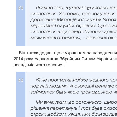
«Більше того, в ухвалі суду зазначе
клопотання. Зокрема, про залучення тр
Державної Міграційної служби Україн
міграційної служби України в Одеськ
клопотання щодо витребування доказі
можливості отримати», – зазначив ек
Він також додав, що є українцем за народження
2014 року «допомагав Збройним Силам України як
посаді міського голови».
«Я не пропустив майже жодного при
поруч із людьми. А сьогодні мене фа
займатися будь-якою громадською чи
Ми вичікували до останнього, щиро
рішення переглянуть і указ буде ска
строки добігали кінця, і ми були змуш