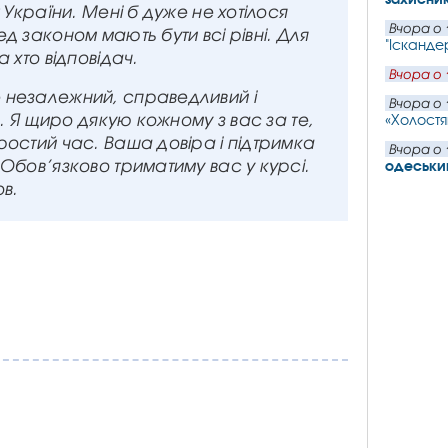
 України. Мені б дуже не хотілося
Вчора о 
д законом мають бути всі рівні. Для
"Іскандер
 хто відповідач.
Вчора о 
е незалежний, справедливий і
Вчора о 
я. Я щиро дякую кожному з вас за те,
«Холостя
ростий час. Ваша довіра і підтримка
Вчора о 
Обов’язково триматиму вас у курсі.
одеський
ов.