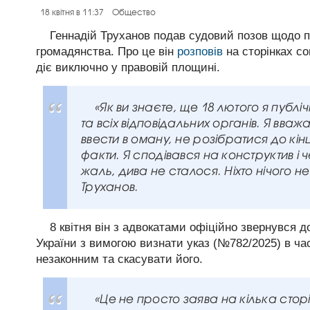
18 квітня в 11:37
Общество
Геннадій Труханов подав судовий позов щодо п
громадянства. Про це він
розповів
на сторінках с
діє виключно у правовій площині.
«Як ви знаєте, ще 18 лютого я публ
та всіх відповідальних органів. Я вва
ввести в оману, не розібратися до кін
факти. Я сподівався на конструктив і 
жаль, дива не сталося. Ніхто нічого н
Труханов.
8 квітня він з адвокатами офіційно звернувся 
України з вимогою визнати указ (№782/2025) в ча
незаконним та скасувати його.
«Це не просто заява на кілька стор