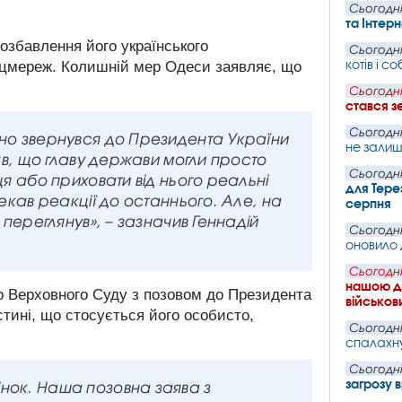
Сьогодні
та Інтер
озбавлення його українського
Сьогодні
котів і 
оцмереж. Колишній мер Одеси заявляє, що
Сьогодні
стався з
Сьогодні
ічно звернувся до Президента України
не залиш
жав, що главу держави могли просто
Сьогодні
ця або приховати від нього реальні
для Тере
чекав реакції до останнього. Але, на
серпня
е переглянув», – зазначив Геннадій
Сьогодні
оновило 
Сьогодні
нашою де
до Верховного Суду з позовом до Президента
військови
стині, що стосується його особисто,
Сьогодні
спалахн
Сьогодні
загрозу 
інок. Наша позовна заява з