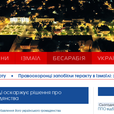
ИНИ
ІЗМАЇЛ
БЕСАРАБІЯ
УКРАЇ
хоронці запобігли теракту в Ізмаїлі: затримано жінк
ді оскаржує рішення про
дянства
Сьогодні
ППО відб