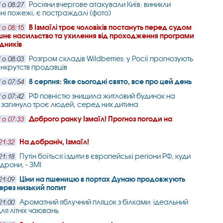
Росіяни вчергове атакували Київ: виникли
 о 08:27
і пожежі, є постраждалі (фото)
В Ізмаїлі троє чоловіків постануть перед судом
 о 08:15
нє насильство та ухилення від проходження програми
дників
Розгром складів Wildberries: у Росії прогнозують
 о 08:03
нкрутств продавців
8 серпня: Яке сьогодні свято, все про цей день
 о 07:54
РФ повністю знищила житловий будинок на
 о 07:42
: загинуло троє людей, серед них дитина
Доброго ранку Ізмаїл! Прогноз погоди на
 о 07:33
На добраніч, Ізмаїл!
21:32
Путін боїться їздити в європейські регіони РФ, куди
21:18
дрони, - ЗМІ
Ціни на пшеницю в портах Дунаю продовжують
21:09
ерез низький попит
Ароматний яблучний пляцок з білками: ідеальний
21:00
ля літніх чаювань