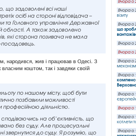
Вчора о 
но, що задоволені всі наші
Вчора о 
візиту
етіх осіб на стороні відповідача –
и та Головного управління Державної
Вчора о 
що зробл
ій області. А також задоволено
вантажів
в, які сторона позивача не мала
с-посадовець.
Вчора о 
Вчора о 
м, народився, жив і працював в Одесі. З
Вчора о 
механізм
 власним коштом, так і завдяки своїй
Вчора о 
компенса
Верховн
льоту по нашому місту, щоб бути
Вчора о 
європейс
ктично позбавили можливості
 професійною діяльністю.
Вчора о 
Вчора о 
 сподіваючись на об’єктивність, що
котлети т
совано без суду. Але процесуальні
Вчора о 
ені звернутися до суду. Я розумію, що
захисни