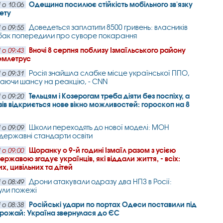
Одещина посилює стійкість мобільного зв'язку
 о 10:06
нету
Доведеться заплатити 8500 гривень: власників
 о 09:55
собак попередили про суворе покарання
Вночі 8 серпня поблизу Ізмаїльського району
 о 09:43
емлетрус
Росія знайшла слабке місце української ППО,
 о 09:31
аючи шансу на реакцію, - CNN
Тельцям і Козерогам треба діяти без поспіху, а
 о 09:20
зів відкриється нове вікно можливостей: гороскоп на 8
Школи переходять до нової моделі: МОН
 о 09:09
державні стандарти освіти
Щоранку о 9-й годині Ізмаїл разом з усією
 о 09:00
ржавою згадує українців, які віддали життя, - всіх:
х, цивільних та дітей
Дрони атакували одразу два НПЗ в Росії:
 о 08:49
ули пожежі
Російські удари по портах Одеси поставили під
 о 08:38
врожай: Україна звернулася до ЄС