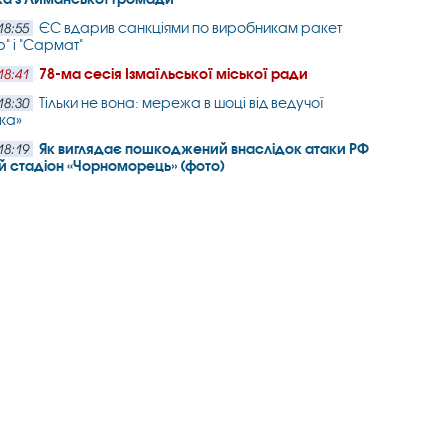
ЄС вдарив санкціями по виробникам ракет
18:55
" і "Сармат"
78-ма сесія Ізмаїльської міської ради
18:41
Тільки не вона: мережа в шоці від ведучої
18:30
ка»
Як виглядає пошкоджений внаслідок атаки РФ
18:19
 стадіон «Чорноморець» (фото)