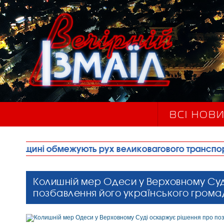
ВСІ НОВ
ежують рух великовагового транспорту
•
Правоо
Колишній мер Одеси у Верховному Су
позбавлення його українського грома