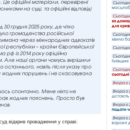
 Це офіційні матеріали, перевірені
Сьогодні
масштабн
никами на суді, та офіційні відповіді
Сьогодні
за домаш
для крив
д 30 грудня 2025 року, де чітко
було громадянства російської
Сьогодні
хвилю ба
тримана через міжнародних адвокатів
ької республіки – країни Європейської
Сьогодні
а рф із 2014 року офіційно
Сьогодні
м. Але наші органи чомусь вирішили
Київщині
о останнього, навіть після указу про
Сьогодні
 жодних порушень і не скасовувала
сьогодні
Вчора о 
ось спонтанно. Мене ніхто не
Вчора о 
дістають 
 брав жодних пояснень. Просто був
анов.
Вчора о 
падати ч
Вчора о 
 суд відкрив провадження у справі.
варіант д