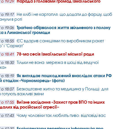
Нарада з головами громад Ізмаїльського
 о 19:29
Не хліб і не картопля: що додати до фаршу, щоб
 о 19:17
анули в роті
Трагічно обірвалося життя звільненого з полону
 о 19:06
ка з Лиманської громади
ЄС вдарив санкціями по виробникам ракет
 о 18:55
" і "Сармат"
78-ма сесія Ізмаїльської міської ради
 о 18:41
Тільки не вона: мережа в шоці від ведучої
 о 18:30
ка»
Як виглядає пошкоджений внаслідок атаки РФ
 о 18:19
 стадіон «Чорноморець» (фото)
Безкоштовне житло та медицина у Польщі: для
 о 18:07
 готують важливі зміни
Виїзне засідання «Захист прав ВПО та інших
 о 17:55
алих від російської агресії»
Чому чоловіки так люблять пиво: відповіді вас
 о 17:43
Екоінспектори перевірили інформацію про
 о 17:30