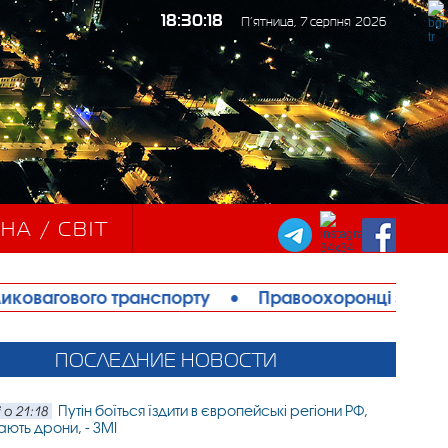
18:30:20
П’ятница, 7 серпня 2026
НА / СВІТ
ранспорту
•
Правоохоронці запобігли теракту в І
ПОСЛЕДНИЕ НОВОСТИ
Путін боїться їздити в європейські регіони РФ,
 о 21:18
ають дрони, - ЗМІ