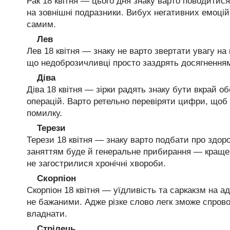
Рак 18 квітня — цього дня знаку варто поводитис
на зовнішні подразники. Вибух негативних емоці
самим.
Лев
Лев 18 квітня — знаку не варто звертати увагу на 
що недоброзичливці просто заздрять досягненням
Діва
Діва 18 квітня — зірки радять знаку бути вкрай 
операцій. Варто ретельно перевіряти цифри, щоб 
помилку.
Терези
Терези 18 квітня — знаку варто подбати про здор
заняттям буде й генеральне прибирання — краще 
не загострилися хронічні хвороби.
Скорпіон
Скорпіон 18 квітня — уїдливість та саркакзм на а
не бажаними. Адже різке слово легк зможе спрово
владнати.
Стрілець