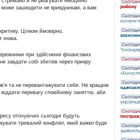
я стримано й не реагувати емоційно
Сьогодні
району
й може зашкодити не кривдникам, а вам
Сьогодні
котлети т
Сьогодні
критику. Цілком ймовірно,
захисни
 знака.
Сьогодні
"Іскандер
обережними при здійсненні фінансових
Сьогодні
не завдати собі збитків через прикру
Сьогодні
«Холостя
Сьогодні
ов'я та не перевантажувати себе. Не кращим
одеський
віддати перевагу спокійному заняттю, аби
Сьогодні
українців
Сьогодні
дресу оточуючих сьогодні будуть
постражд
кувати тривалий конфлікт, який важко буде
Сьогодні
здивують
Сьогодні