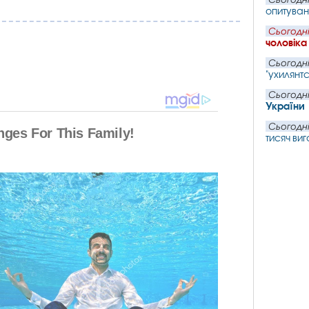
опитуван
Сьогодні
чоловіка
Сьогодні
"ухилянтс
Сьогодні
України
Сьогодні
тисяч ви