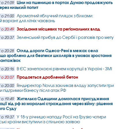
Ціни на пшеницю в портах Дунаю продовжують
 о 21:09
ерез низький попит
Ароматний яблучний пляцок з білками:
 о 21:00
й варіант для літніх чаювань
Засідання місцевих та регіональних влад
 о 20:49
Зеленський прибув до Сербії і розповів про мету
 о 20:37
Огляд дороги Одеса-Рені в межах села
 о 20:28
 що зроблено для безпеки школярів в умовах зростання
вантажівок
В ЄС занепокоєні рівнем корупції в Україні - ЗМІ
 о 20:16
Продається дроблений бетон
 о 20:07
Гендиректор Novus закликав владу запустити три
 о 20:00
и підтримки бізнесу після атак РФ
Жителька Одещини домоглася присудження
 о 19:49
ції від рф за моральні страждання через війну: рішення
ого Суду
У 18-у річницю нападу Росії на Грузію чотири
 о 19:37
ькі країни виступили із спільною заявою