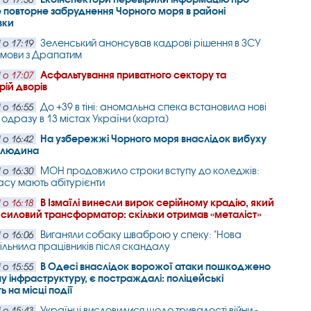
повторне забруднення Чорного моря в районі
вки
Зеленський анонсував кадрові рішення в ЗСУ
 о 17:19
змови з Драпатим
Асфальтування приватного сектору та
 о 17:07
рій дворів
До +39 в тіні: аномальна спека встановила нові
 о 16:55
одразу в 13 містах України (карта)
На узбережжі Чорного моря внаслідок вибуху
 о 16:42
а людина
МОН продовжило строки вступу до коледжів:
 о 16:30
часу мають абітурієнти
В Ізмаїлі винесли вирок серійному крадію, який
 о 16:18
 силовий трансформатор: скільки отримав «металіст»
Виганяли собаку шваброю у спеку: "Нова
 о 16:06
вільнила працівників після скандалу
В Одесі внаслідок ворожої атаки пошкоджено
 о 15:55
у інфраструктуру, є постраждалі: поліцейські
 на місці події
Українці висловилися щодо тривалості війни -
 о 15:43