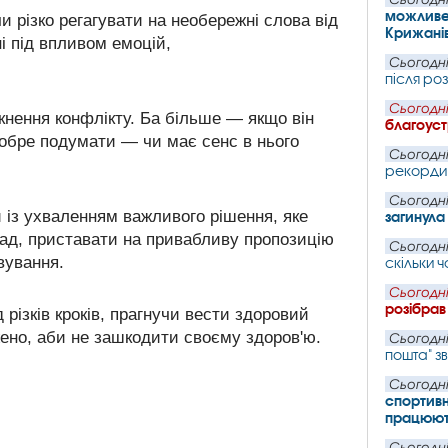
можливе 
и різко регагувати на необережні слова від
Крижані
і під впливом емоцій,
Сьогодні
після ро
Сьогодні
икнення конфлікту. Ба більше — якщо він
благоуст
добре подумати — чи має сенс в нього
Сьогодні
рекорди 
Сьогодні
и із ухваленням важливого рішення, яке
загинул
ад, приставати на привабливу пропозицію
Сьогодні
вування.
скільки 
Сьогодні
розібрав
 різків кроків, прагнучи вести здоровий
жено, аби не зашкодити своєму здоров'ю.
Сьогодні
пошта" з
Сьогодні
спортивн
працюють
Сьогодні