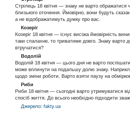
Стрілець 18 квітня — знаку не варто ображатися ч
близького оточення. Ймовірно, вони будуть сказан
а не відображатимуть думку про вас.
Козеріг
Козеріг 18 квітня — існує висока ймовірність вин
таки спалахне, то триватиме довго. Знаку варто 
втручатися?
Водолій
Водолій 18 квітня — цього дня не варто поспішат
може вплинути на подальшу долю знаку. Наприкл
щодо зміни роботи. Варто взяти паузу на обмірко
Риби
Риби 18 квітня — сьогодні варто утримуватися від
спосіб життя. До всього необхідно підходити зва
Джерело: fakty.ua