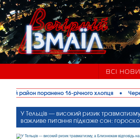
ВСІ НОВ
поранено 16-річного хлопця
•
Через аномальну 
У Тельців — високий ризик травматизму
важливе питання підкаже сон: гороскоп