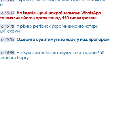
ня
На Ізмаїльщині шахраї зламали WhatsApp
 о 15:30
 та «зняли» з його карток понад 110 тисяч гривень
У різних регіонах України викрито чотири
 о 15:18
ькі" схеми
Одесита судитимуть за наругу над прапором
 о 15:06
На Буковині чоловіка змушували віддати $50
 о 14:55
гаданого боргу