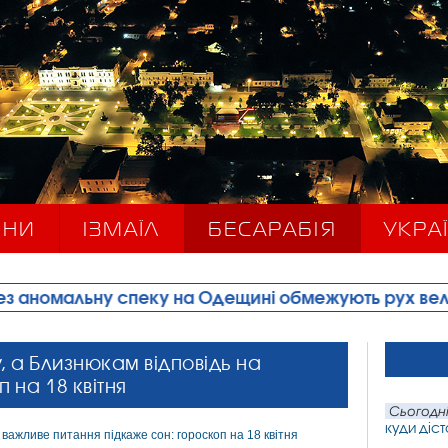
ИНИ
ІЗМАЇЛ
БЕСАРАБІЯ
УКРАЇ
спеку на Одещині обмежують рух великовагового т
, а Близнюкам відповідь на
 на 18 квітня
Сьогодні
куди діст