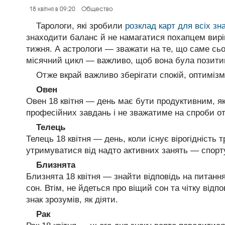
18 квітня в 09:20
Общество
Тарологи, які зробили
розклад карт для всіх зна
знаходити баланс й не намагатися похапцем вирі
тижня. А астрологи — зважати на те, що саме сьо
місячний цикл — важливо, щоб вона була позити
Отже вкрай важливо зберігати спокій, оптимізм
Овен
Овен 18 квітня — день має бути продуктивним, як
професійних завдань і не зважатиме на спроби от
Телець
Телець 18 квітня — день, коли існує вірогідність 
утримуватися від надто активних занять — спорту
Близнята
Близнята 18 квітня — знайти відповідь на питання
сон. Втім, не йдеться про віщий сон та чітку від
знак зрозумів, як діяти.
Рак