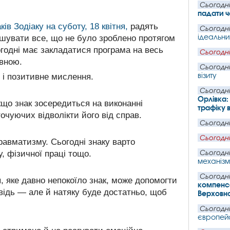
Сьогодні
падати ч
ків Зодіаку на суботу, 18 квітня,
радять
Сьогодні
ідеальни
шувати все, що не було зроблено протягом
годні має закладатися програма на весь
Сьогодні
вною.
Сьогодні
візиту
 і позитивне мислення.
Сьогодні
Орлівка:
що знак зосередиться на виконанні
трафіку 
очуючих відволікти його від справ.
Сьогодні
Сьогодні
травматизму. Сьогодні знаку варто
, фізичної праці тощо.
Сьогодні
механізм
Сьогодні
, яке давно непокоїло знак, може допомогти
компенса
повідь — але й натяку буде достатньо, щоб
Верховн
Сьогодні
європейс