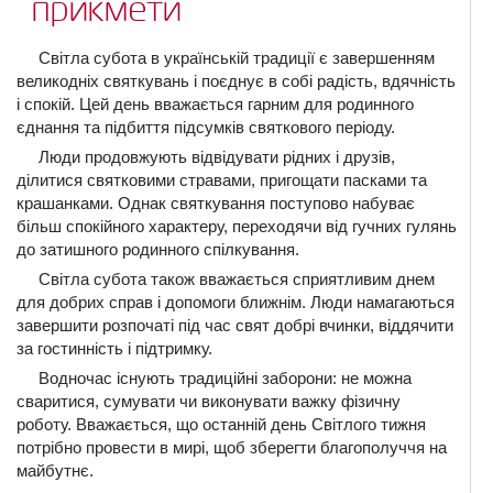
прикмети
Світла субота в українській традиції є завершенням
великодніх святкувань і поєднує в собі радість, вдячність
і спокій. Цей день вважається гарним для родинного
єднання та підбиття підсумків святкового періоду.
Люди продовжують відвідувати рідних і друзів,
ділитися святковими стравами, пригощати пасками та
крашанками. Однак святкування поступово набуває
більш спокійного характеру, переходячи від гучних гулянь
до затишного родинного спілкування.
Світла субота також вважається сприятливим днем
для добрих справ і допомоги ближнім. Люди намагаються
завершити розпочаті під час свят добрі вчинки, віддячити
за гостинність і підтримку.
Водночас існують традиційні заборони: не можна
сваритися, сумувати чи виконувати важку фізичну
роботу. Вважається, що останній день Світлого тижня
потрібно провести в мирі, щоб зберегти благополуччя на
майбутнє.