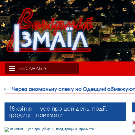
БЕСАРАБІЯ
пеку на Одещині обмежують рух великовагового тр
18 квітня — усе про цей день, події,
традиції і прикмети
В
В