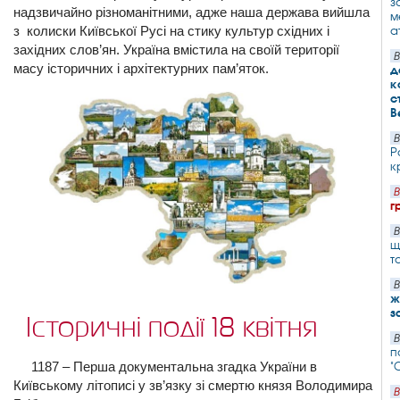
з
надзвичайно різноманітними, адже наша держава вийшла
м
з колиски Київської Русі на стику культур східних і
а
західних слов’ян. Україна вмістила на своїй території
В
масу історичних і архітектурних пам’яток.
д
к
с
В
В
Р
к
В
г
В
щ
т
В
ж
з
Історичні події 18 квітня
В
п
1187 – Перша документальна згадка України в
"
Київському літописі у зв’язку зі смертю князя Володимира
В