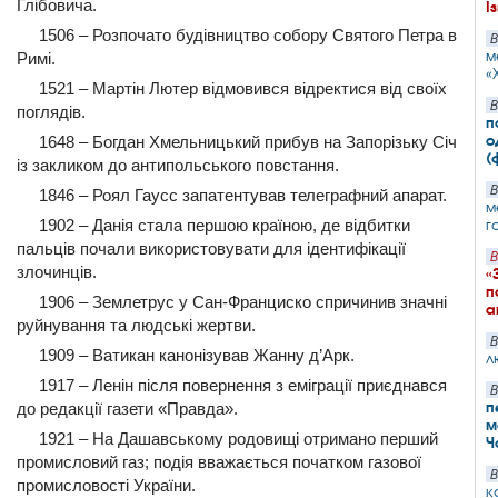
Глібовича.
І
1506 – Розпочато будівництво собору Святого Петра в
В
м
Римі.
«
1521 – Мартін Лютер відмовився відректися від своїх
В
поглядів.
п
о
1648 – Богдан Хмельницький прибув на Запорізьку Січ
(
із закликом до антипольського повстання.
В
1846 – Роял Гаусс запатентував телеграфний апарат.
м
1902 – Данія стала першою країною, де відбитки
г
пальців почали використовувати для ідентифікації
В
злочинців.
«
п
1906 – Землетрус у Сан-Франциско спричинив значні
а
руйнування та людські жертви.
В
1909 – Ватикан канонізував Жанну д’Арк.
л
1917 – Ленін після повернення з еміграції приєднався
В
п
до редакції газети «Правда».
м
1921 – На Дашавському родовищі отримано перший
Ч
промисловий газ; подія вважається початком газової
В
промисловості України.
к