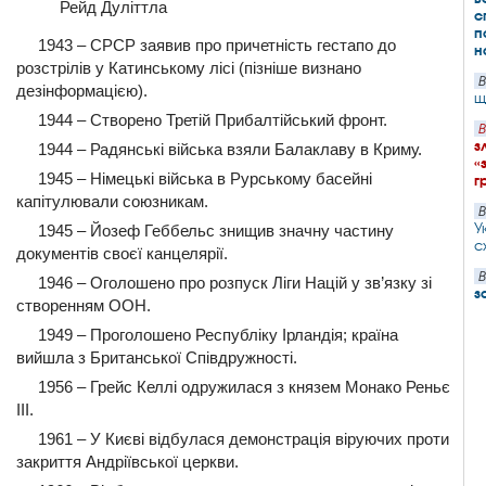
Рейд Дуліттла
с
п
1943 – СРСР заявив про причетність гестапо до
н
розстрілів у Катинському лісі (пізніше визнано
В
дезінформацією).
щ
1944 – Створено Третій Прибалтійський фронт.
В
з
1944 – Радянські війська взяли Балаклаву в Криму.
«
1945 – Німецькі війська в Рурському басейні
г
капітулювали союзникам.
В
У
1945 – Йозеф Геббельс знищив значну частину
с
документів своєї канцелярії.
В
1946 – Оголошено про розпуск Ліги Націй у зв’язку зі
з
створенням ООН.
1949 – Проголошено Республіку Ірландія; країна
вийшла з Британської Співдружності.
1956 – Грейс Келлі одружилася з князем Монако Реньє
III.
1961 – У Києві відбулася демонстрація віруючих проти
закриття Андріївської церкви.