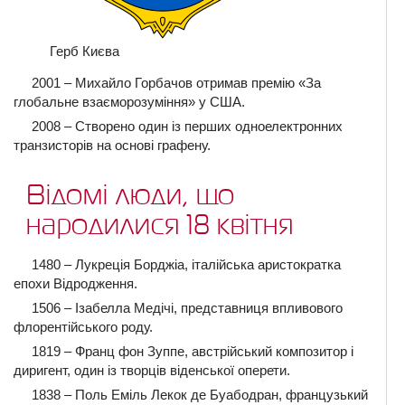
Герб Києва
2001 – Михайло Горбачов отримав премію «За
глобальне взаєморозуміння» у США.
2008 – Створено один із перших одноелектронних
транзисторів на основі графену.
Відомі люди, що
народилися 18 квітня
1480 – Лукреція Борджіа, італійська аристократка
епохи Відродження.
1506 – Ізабелла Медічі, представниця впливового
флорентійського роду.
1819 – Франц фон Зуппе, австрійський композитор і
диригент, один із творців віденської оперети.
1838 – Поль Еміль Лекок де Буабодран, французький