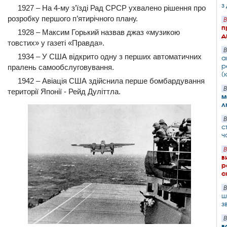
з
1927 – На 4-му з’їзді Рад СРСР ухвалено рішення про
розробку першого п’ятирічного плану.
В
п
1928 – Максим Горький назвав джаз «музикою
д
товстих» у газеті «Правда».
В
1934 – У США відкрито одну з перших автоматичних
а
р
пралень самообслуговування.
(
1942 – Авіація США здійснила перше бомбардування
В
території Японії - Рейд Дуліттла.
м
л
В
с
ч
В
в
р
с
В
ш
з
В
в