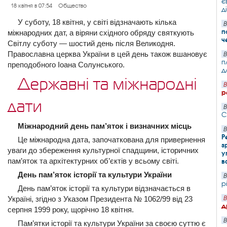
є
18 квітня в 07:54
Общество
д
У суботу, 18 квітня, у світі відзначають кілька
В
п
міжнародних дат, а віряни східного обряду святкують
ч
Світлу суботу — шостий день після Великодня.
Православна церква України в цей день також вшановує
В
п
преподобного Іоана Солунського.
д
Державні та міжнародні
В
р
дати
В
С
Міжнародний день пам’яток і визначних місць
В
Р
Це міжнародна дата, започаткована для привернення
з
уваги до збереження культурної спадщини, історичних
у
пам’яток та архітектурних об’єктів у всьому світі.
в
День пам’яток історії та культури України
В
р
День пам’яток історії та культури відзначається в
Україні, згідно з Указом Президента № 1062/99 від 23
В
д
серпня 1999 року, щорічно 18 квітня.
В
Пам’ятки історії та культури України за своєю суттю є