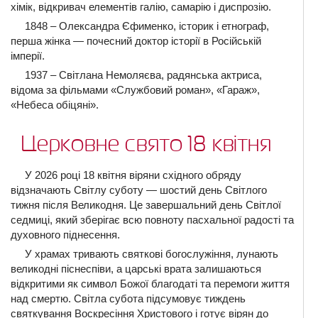
хімік, відкривач елементів галію, самарію і диспрозію.
1848 – Олександра Єфименко, історик і етнограф,
перша жінка — почесний доктор історії в Російській
імперії.
1937 – Світлана Немоляєва, радянська актриса,
відома за фільмами «Службовий роман», «Гараж»,
«Небеса обіцяні».
Церковне свято 18 квітня
У 2026 році 18 квітня віряни східного обряду
відзначають Світлу суботу — шостий день Світлого
тижня після Великодня. Це завершальний день Світлої
седмиці, який зберігає всю повноту пасхальної радості та
духовного піднесення.
У храмах тривають святкові богослужіння, лунають
великодні піснеспіви, а царські врата залишаються
відкритими як символ Божої благодаті та перемоги життя
над смертю. Світла субота підсумовує тиждень
святкування Воскресіння Христового і готує вірян до