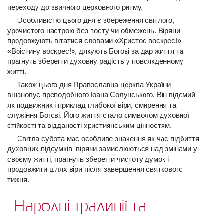
переходу до звичного церковного ритму.
Особливістю цього дня є збереження світлого,
урочистого настрою без посту чи обмежень. Віряни
продовжують вітатися словами «Христос воскрес!» —
«Воістину воскрес!», дякують Богові за дар життя та
прагнуть зберегти духовну радість у повсякденному
житті.
Також цього дня Православна церква України
вшановує преподобного Іоана Солунського. Він відомий
як подвижник і приклад глибокої віри, смирення та
служіння Богові. Його життя стало символом духовної
стійкості та відданості християнським цінностям.
Світла субота має особливе значення як час підбиття
духовних підсумків: віряни замислюються над змінами у
своєму житті, прагнуть зберегти чистоту думок і
продовжити шлях віри після завершення святкового
тижня.
Народні традиції та