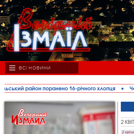
ВСІ НОВИНИ
ький район поранено 16-річного хлопця
•
Через 
2 КВІ
2 квітн