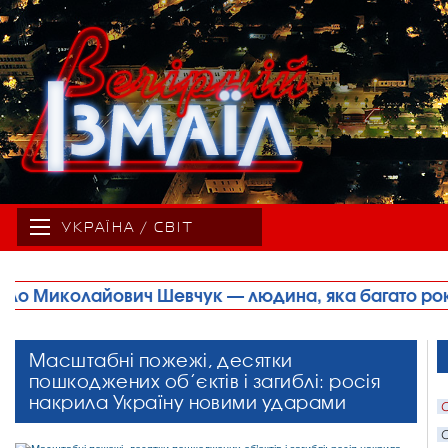
УКРАЇНА / СВІТ
на, яка багато років свого життя присвятила спорту
Масштабні пожежі, десятки
пошкоджених об’єктів і загиблі: росія
накрила Україну новими ударами
С
С