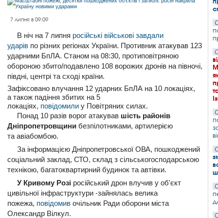
п
с
7 липня в 09:09
С
п
В ніч на 7 липня
російські військові завдали
п
ударів
по різних регіонах України. Противник атакував 123
С
ударними БпЛА. Станом на 08:30, протиповітряною
в
обороною збито/подавлено 108 ворожих дронів на півночі,
М
я
півдні, центрі та сході країни.
п
Зафіксовано влучання 12 ударних БпЛА на 10 локаціях,
т
а також падіння збитих на 5
І
локаціях,
повідомили
у Повітряних силах.
С
Понад 10 разів ворог атакував
шість районів
п
Дніпропетровщини
безпілотниками, артилерією
з
в
та авіабомбою.
За інформацією Дніпропетровської ОВА, пошкоджений
С
з
соціальний заклад, СТО, склад з сільськогосподарською
в
технікою, багатоквартирний будинок та автівки.
ш
У Кривому Розі
російський дрон влучив у об'єкт
С
цивільної інфраструктури -зайнялась велика
п
д
пожежа,
повідомив
очільник Ради оборони міста
Олександр Вілкул.
С