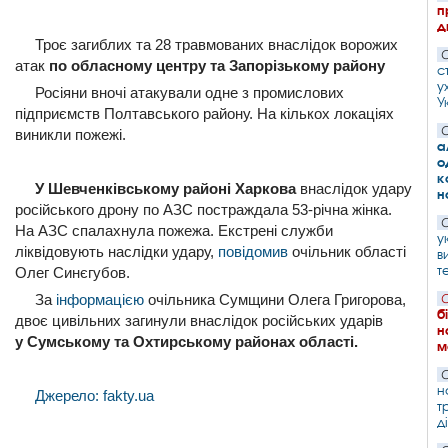
п
д
Троє загиблих та 28 травмованих внаслідок ворожих
С
атак
по обласному центру та Запорізькому району
с
у
Росіяни вночі атакували одне з промислових
У
підприємств Полтавського району. На кількох локаціях
С
виникли пожежі.
а
о
к
У Шевченківському районі Харкова
внаслідок удару
н
російського дрону по АЗС постраждала 53-річна жінка.
С
На АЗС спалахнула пожежа. Екстрені служби
у
ліквідовують наслідки удару,
повідомив
очільник області
в
т
Олег Синєгубов.
За
інформацією
очільника Сумщини Олега Григорова,
С
б
двоє цивільних загинули внаслідок російських ударів
н
у Сумському та Охтирському районах області.
м
С
н
Джерело: fakty.ua
т
д