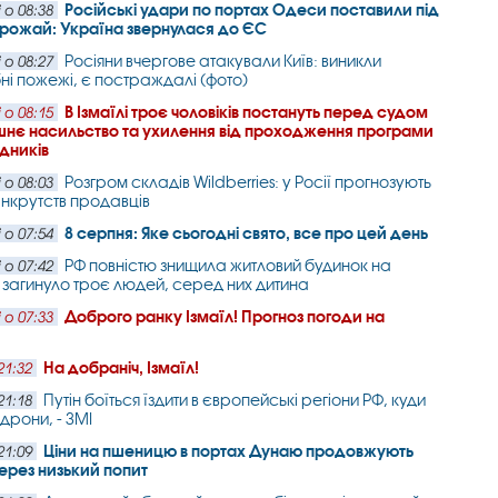
Російські удари по портах Одеси поставили під
 о 08:38
врожай: Україна звернулася до ЄС
Росіяни вчергове атакували Київ: виникли
 о 08:27
і пожежі, є постраждалі (фото)
В Ізмаїлі троє чоловіків постануть перед судом
 о 08:15
нє насильство та ухилення від проходження програми
дників
Розгром складів Wildberries: у Росії прогнозують
 о 08:03
нкрутств продавців
8 серпня: Яке сьогодні свято, все про цей день
 о 07:54
РФ повністю знищила житловий будинок на
 о 07:42
: загинуло троє людей, серед них дитина
Доброго ранку Ізмаїл! Прогноз погоди на
 о 07:33
На добраніч, Ізмаїл!
21:32
Путін боїться їздити в європейські регіони РФ, куди
21:18
дрони, - ЗМІ
Ціни на пшеницю в портах Дунаю продовжують
21:09
ерез низький попит