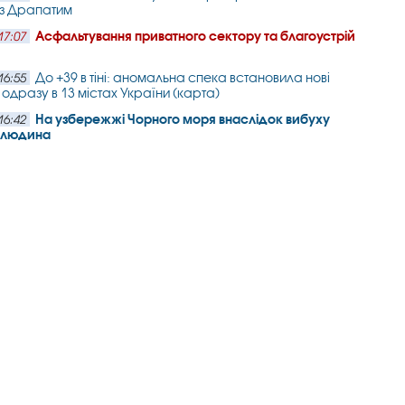
 з Драпатим
Асфальтування приватного сектору та благоустрій
17:07
До +39 в тіні: аномальна спека встановила нові
16:55
одразу в 13 містах України (карта)
На узбережжі Чорного моря внаслідок вибуху
16:42
а людина