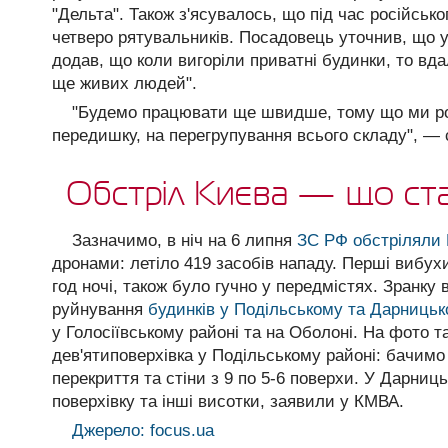
"Дельта". Також з'ясувалось, що під час російськ
четверо рятувальників. Посадовець уточнив, що 
додав, що коли вигоріли приватні будинки, то вда
ще живих людей".
"Будемо працювати ще швидше, тому що ми ро
передишку, на перегрупування всього складу", — 
Обстріл Києва — що ст
Зазначимо, в ніч на 6 липня
ЗС РФ обстріляли 
дронами: летіло 419 засобів нападу. Перші вибухи
год ночі, також було гучно у передмістях. Зранку 
руйнування
будинків у Подільському та Дарниць
у Голосіївському районі та на Оболоні. На фото т
дев'ятиповерхівка у Подільському районі: бачимо
перекриття та стіни з 9 по 5-6 поверхи. У Дарниц
поверхівку та інші висотки, заявили у КМВА.
Джерело: focus.ua