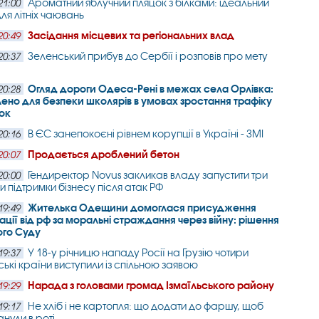
Ароматний яблучний пляцок з білками: ідеальний
21:00
ля літніх чаювань
Засідання місцевих та регіональних влад
20:49
Зеленський прибув до Сербії і розповів про мету
20:37
Огляд дороги Одеса-Рені в межах села Орлівка:
20:28
ено для безпеки школярів в умовах зростання трафіку
ок
В ЄС занепокоєні рівнем корупції в Україні - ЗМІ
20:16
Продається дроблений бетон
20:07
Гендиректор Novus закликав владу запустити три
20:00
и підтримки бізнесу після атак РФ
Жителька Одещини домоглася присудження
19:49
ції від рф за моральні страждання через війну: рішення
ого Суду
У 18-у річницю нападу Росії на Грузію чотири
19:37
ькі країни виступили із спільною заявою
Нарада з головами громад Ізмаїльського району
19:29
Не хліб і не картопля: що додати до фаршу, щоб
19:17
анули в роті