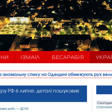
ИНИ
ІЗМАЇЛ
БЕСАРАБІЯ
УКРАЇ
у на Одещині обмежують рух великовагового тран
ару РФ 6 липня: деталі пошукових
Сьогодні
спалахн