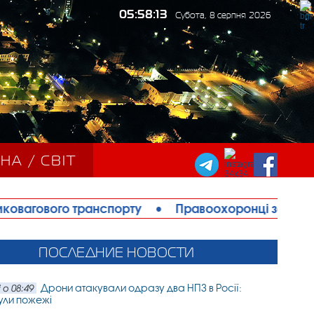
05:58:14
Субота, 8 серпня 2026
НА / СВІТ
спорту
•
Правоохоронці запобігли теракту в Ізмаї
ПОСЛЕДНИЕ НОВОСТИ
Дрони атакували одразу два НПЗ в Росії:
 о 08:49
ули пожежі