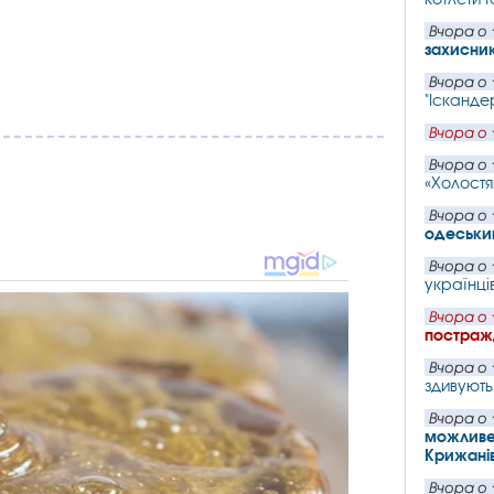
Вчора о 
захисни
Вчора о 
"Іскандер
Вчора о 
Вчора о 
«Холостя
Вчора о 
одеський
Вчора о 
українців
Вчора о 
постражд
Вчора о 
здивують
Вчора о 
можливе 
Крижані
Вчора о 