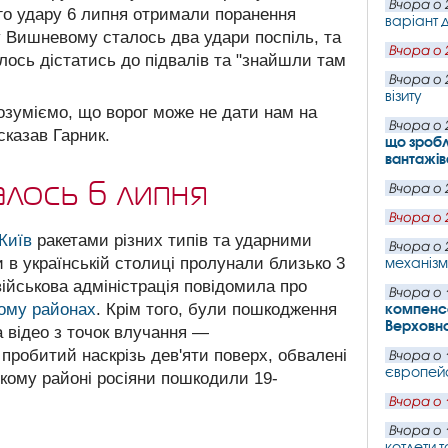
Вчора о 
ого удару 6 липня отримали поранення
варіант д
у Вишневому сталось два удари поспіль, та
Вчора о 
лось дістатись до підвалів та "знайшли там
Вчора о 
візиту
зуміємо, що ворог може не дати нам на
Вчора о 
сказав Гарник.
що зробл
вантажів
алось 6 липня
Вчора о 
Вчора о 
Київ
ракетами різних типів та ударними
Вчора о 
 в українській столиці пролунали близько 3
механізм
військова адміністрація повідомила про
Вчора о 
кому районах
. Крім того, були пошкодження
компенса
Верховн
а відео з точок влучання —
 пробитий наскрізь дев'яти поверх, обвалені
Вчора о 
європейс
ькому районі росіяни пошкодили 19-
Вчора о 
Вчора о 
котлети т