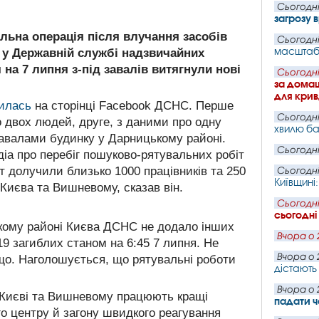
Сьогодні
загрозу 
льна операція після влучання засобів
Сьогодні
масштабн
 у Державній службі надзвичайних
ч на 7 липня з-під завалів витягнули нові
Сьогодні
за домаш
для крив
вилась
на сторінці Facebook ДСНС. Перше
Сьогодні
 двох людей, друге, з даними про одну
хвилю ба
завалами будинку у Дарницькому районі.
Сьогодні
іа про перебіг пошуково-рятувальних робіт
т долучили близько 1000 працівників та 250
Сьогодні
Київщині
Києва та Вишневому, сказав він.
Сьогодні
сьогодні
ькому районі Києва ДСНС не додало інших
Вчора о 
19 загиблих станом на 6:45 7 липня. Не
Вчора о 
тощо. Наголошується, що рятувальні роботи
дістають 
Вчора о 
у Києві та Вишневому працюють кращі
падати ч
о центру й загону швидкого реагування