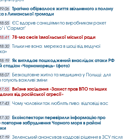
Трагічно обірвалося життя звільненого з полону
19:06
ка з Лиманської громади
ЄС вдарив санкціями по виробникам ракет
18:55
" і "Сармат"
78-ма сесія Ізмаїльської міської ради
18:41
Тільки не вона: мережа в шоці від ведучої
18:30
ка»
Як виглядає пошкоджений внаслідок атаки РФ
18:19
 стадіон «Чорноморець» (фото)
Безкоштовне житло та медицина у Польщі: для
18:07
 готують важливі зміни
Виїзне засідання «Захист прав ВПО та інших
17:55
алих від російської агресії»
Чому чоловіки так люблять пиво: відповіді вас
17:43
Екоінспектори перевірили інформацію про
17:30
повторне забруднення Чорного моря в районі
вки
Зеленський анонсував кадрові рішення в ЗСУ після
17:19