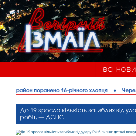
ВСІ НОВ
анено 16-річного хлопця
•
Через аномальну спек
До 19 зросла кількість загиблих від уд
робіт, — ДСНС