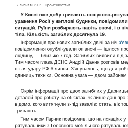
7 липня в 08:03
Происшествия
У Києві вже добу тривають пошуково-рятува
ураження Росії у житлові будинки, повідомили
ситуацій. Руїни розбирають навіть вночі, і в ні
тіла. Кількість загиблих досягнула 19.
Інформація про нових загиблих двічі за ніч
з'я
повідомлення опублікували опівночі — ішлося про
людину, — близько 7 год. Загиблих виявили під 
Тим часом глава ДСНС Андрій Даник розповів мед
після удару РФ 6 липня. З'ясувалось, що для робі
одиниць техніки. Основна увага — двом районам 
Окрім інформації про двох загиблих у Дарниц
деталей про роботу на об'єктах. Є лише дані про 
відомо, кого витягнули з-під завалів: стать, вік 
тривають.
Тим часом Гарник повідомив, що на локаціях 
рятувальники з Головного мобільного рятувальног