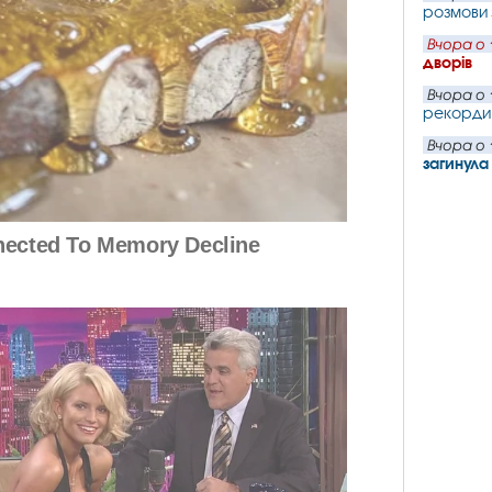
розмови
Вчора о 
дворів
Вчора о 
рекорди 
Вчора о 
загинул