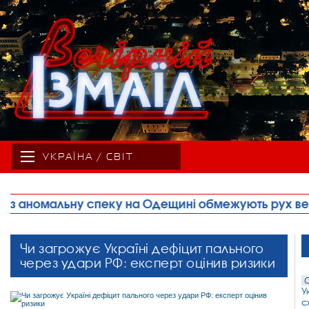
УКРАЇНА / СВІТ
 Одещині обмежують рух великовагового транспорт
Чи загрожує Україні дефіцит пального
через удари РФ: експерт оцінив ризики
С
У
с