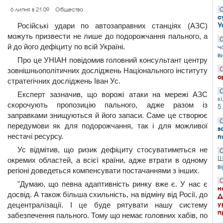
С
6 липня в 21:09
Общество
с
У
Російські удари по автозаправних станціях (АЗС)
можуть призвести не лише до подорожчання пального, а
С
й до його дефіциту по всій Україні.
ч
в
Про це УНІАН повідомив головний консультант центру
С
зовнішньополітичних досліджень Національного інституту
о
стратегічних досліджень Іван Ус.
С
Експерт зазначив, що ворожі атаки на мережі АЗС
к
скорочують пропозицію пального, адже разом із
5
заправками знищуються й його запаси. Саме це створює
С
передумови як для подорожчання, так і для можливої
з
нестачі ресурсу.
п
Ус відмітив, що ризик дефіциту стосуватиметься не
С
Ш
окремих областей, а всієї країни, адже втрати в одному
в
регіоні доведеться компенсувати постачаннями з інших.
С
"Думаю, що певна адаптивність ринку вже є. У нас є
н
досвід. А також більша схильність, на відміну від Росії, до
Д
у
децентралізації. І це буде рятувати нашу систему
п
забезпечення пального. Тому що немає головних хабів, по