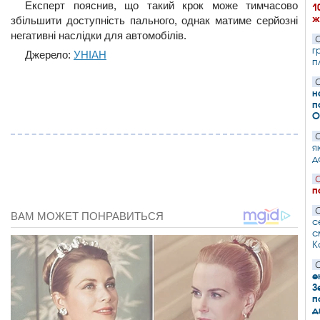
Експерт пояснив, що такий крок може тимчасово
1
ж
збільшити доступність пального, однак матиме серйозні
негативні наслідки для автомобілів.
С
г
Джерело:
УНІАН
п
С
н
п
О
С
я
д
С
п
С
с
с
К
С
е
З
п
д