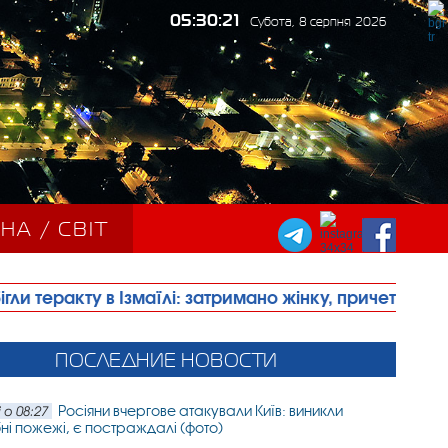
05:30:23
Субота, 8 серпня 2026
НА / СВІТ
змаїлі: затримано жінку, причетну до його підготовк
ПОСЛЕДНИЕ НОВОСТИ
Росіяни вчергове атакували Київ: виникли
 о 08:27
і пожежі, є постраждалі (фото)