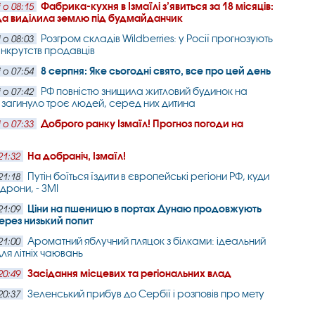
Фабрика-кухня в Ізмаїлі з’явиться за 18 місяців:
 о 08:15
да виділила землю під будмайданчик
Розгром складів Wildberries: у Росії прогнозують
 о 08:03
нкрутств продавців
8 серпня: Яке сьогодні свято, все про цей день
 о 07:54
РФ повністю знищила житловий будинок на
 о 07:42
: загинуло троє людей, серед них дитина
Доброго ранку Ізмаїл! Прогноз погоди на
 о 07:33
На добраніч, Ізмаїл!
21:32
Путін боїться їздити в європейські регіони РФ, куди
21:18
дрони, - ЗМІ
Ціни на пшеницю в портах Дунаю продовжують
21:09
ерез низький попит
Ароматний яблучний пляцок з білками: ідеальний
21:00
ля літніх чаювань
Засідання місцевих та регіональних влад
20:49
Зеленський прибув до Сербії і розповів про мету
20:37