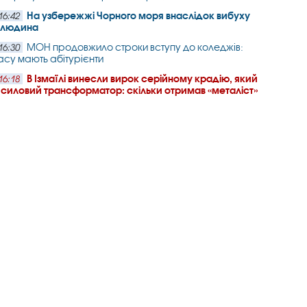
На узбережжі Чорного моря внаслідок вибуху
16:42
а людина
МОН продовжило строки вступу до коледжів:
16:30
часу мають абітурієнти
В Ізмаїлі винесли вирок серійному крадію, який
16:18
 силовий трансформатор: скільки отримав «металіст»