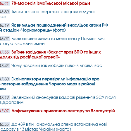
78-ма сесія Ізмаїльської міської ради
18:41
Тільки не вона: мережа в шоці від ведучої
18:30
ка»
Як виглядає пошкоджений внаслідок атаки РФ
18:19
 стадіон «Чорноморець» (фото)
Безкоштовне житло та медицина у Польщі: для
18:07
 готують важливі зміни
Виїзне засідання «Захист прав ВПО та інших
17:55
алих від російської агресії»
Чому чоловіки так люблять пиво: відповіді вас
17:43
Екоінспектори перевірили інформацію про
17:30
повторне забруднення Чорного моря в районі
вки
Зеленський анонсував кадрові рішення в ЗСУ після
17:19
 з Драпатим
Асфальтування приватного сектору та благоустрій
17:07
До +39 в тіні: аномальна спека встановила нові
16:55
одразу в 13 містах України (карта)