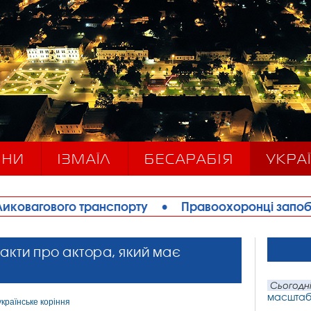
ИНИ
ІЗМАЇЛ
БЕСАРАБІЯ
УКРАЇ
ранспорту
•
Правоохоронці запобігли теракту в І
акти про актора, який має
Сьогодні
масштабн