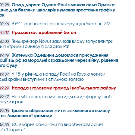
Огляд дороги Одеса-Рені в межах села Орлівка:
20:28
ено для безпеки школярів в умовах зростання трафіку
ок
В ЄС занепокоєні рівнем корупції в Україні - ЗМІ
20:16
Продається дроблений бетон
20:07
Гендиректор Novus закликав владу запустити три
20:00
и підтримки бізнесу після атак РФ
Жителька Одещини домоглася присудження
19:49
ції від рф за моральні страждання через війну: рішення
ого Суду
У 18-у річницю нападу Росії на Грузію чотири
19:37
ькі країни виступили із спільною заявою
Нарада з головами громад Ізмаїльського району
19:29
Не хліб і не картопля: що додати до фаршу, щоб
19:17
анули в роті
Трагічно обірвалося життя звільненого з полону
19:06
ка з Лиманської громади
ЄС вдарив санкціями по виробникам ракет
18:55
" і "Сармат"