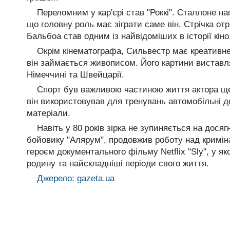
Переломним у кар'єрі став "Роккі". Сталлоне нап
що головну роль має зіграти саме він. Стрічка отр
Бальбоа став одним із найвідоміших в історії кіно
Окрім кінематографа, Сильвестр має креативне 
він займається живописом. Його картини виставл
Німеччині та Швейцарії.
Спорт був важливою частиною життя актора ще
він використовував для тренувань автомобільні дет
матеріали.
Навіть у 80 років зірка не зупиняється на дося
бойовику "Алярум", продовжив роботу над кримін
героєм документального фільму Netflix "Sly", у як
родину та найскладніші періоди свого життя.
Джерело: gazeta.ua