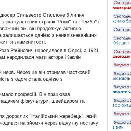
Сьогодні
міськра
родюсер Сильвестр Сталлоне 6 липня
Сьогодні
хвилю ба
зірка культових стрічок "Роккі" та "Рембо" є
оважний вік, він продовжує активно
Сьогодні
та залишається однією з найвпізнаваніших
Сьогодні
 життя знаменитості.
Київщині
Роза Рабінович народилася в Одесі, а 1921
Сьогодні
сьогодні
там народилася мати актора Жаклін
Вчора о 
й нерв. Через це він отримав частковий
Вчора о 
дістають 
вість згодом стала однією з
Вчора о 
падати ч
чимало професій. Він працював
икладачем фізкультури, швейцаром та
Вчора о 
варіант д
Вчора о 
я дорослих "Італійський жеребець", який
огодився на зйомки через відчутну нестачу
Вчора о 
візиту