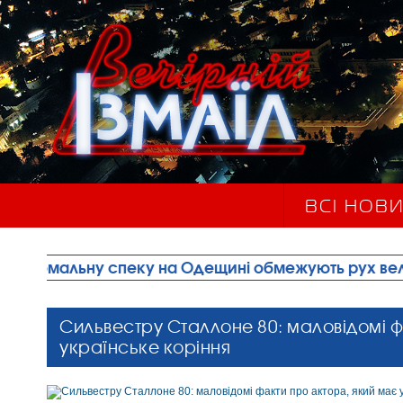
ВСІ НОВ
спеку на Одещині обмежують рух великовагового т
Сильвестру Сталлоне 80: маловідомі ф
українське коріння