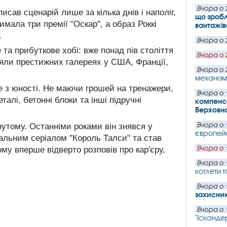
Вчора о 
исав сценарій лише за кілька днів і наполіг,
що зробл
имала три премії "Оскар", а образ Роккі
вантажів
.
Вчора о 
та прибуткове хобі: вже понад пів століття
Вчора о 
яли престижних галереях у США, Франції,
Вчора о 
механізм
 з юності. Не маючи грошей на тренажери,
Вчора о 
алі, бетонні блоки та інші підручні
компенса
Верховн
Вчора о 
гнутому. Останніми роками він знявся у
європейс
альним серіалом "Король Талси" та став
Вчора о 
ому вперше відверто розповів про кар'єру,
Вчора о 
котлети т
Вчора о 
захисни
Вчора о 
"Іскандер