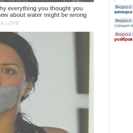
Вчора о 
загинул
Вчора о 
скільки 
Вчора о 
розібрав