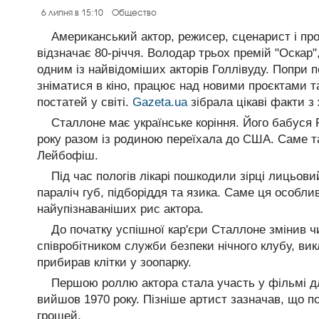
6 липня в 15:10
Общество
Американський актор, режисер, сценарист і п
відзначає 80-річчя. Володар трьох премій "Оскар", 
одним із найвідоміших акторів Голлівуду. Попри п
зніматися в кіно, працює над новими проєктами 
постатей у світі.
Gazeta.ua
зібрала цікаві факти з
Сталлоне має українське коріння. Його бабуся 
року разом із родиною переїхала до США. Саме 
Лейбофіш.
Під час пологів лікарі пошкодили зірці лицьови
параліч губ, підборіддя та язика. Саме ця особли
найупізнаваніших рис актора.
До початку успішної кар'єри Сталлоне змінив 
співробітником служби безпеки нічного клубу, в
прибирав клітки у зоопарку.
Першою роллю актора стала участь у фільмі дл
вийшов 1970 року. Пізніше артист зазначав, що п
грошей.