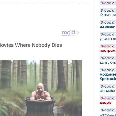
Вчора о 
Вчора о 
«Холостя
Вчора о 
одеський
Вчора о 
українців
Вчора о 
постражд
Вчора о 
здивують
Вчора о 
можливе 
Крижані
Вчора о 
розмови
Вчора о 
дворів
Вчора о 
рекорди 