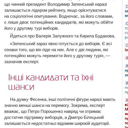
що чинний президент Володимир Зеленський наразі
С
залишається лідером рейтингу, якщо орієнтуватися
с
м
на соціологічні опитування. Водночас, за його словами,
є лише двоє потенційних кандидатів, які можуть обійти
С
його у другому турі виборів.
т
г
Йдеться про Валерія Залужного та Кирила Буданова.
р
«Зеленський зараз явно готується до виборів. Є всі
С
ознаки того, що він піде на них. Але є дві людини, які
І
потенційно можуть перемогти його у другому турі», —
В
зазначив експерт.
В
п
Інші кандидати та їхні
с
В
шанси
п
п
На думку Фесенка, інші політичні фігури наразі мають
В
в
значно менші шанси на перемогу. Зокрема, експерт
М
вважає, що Петро Порошенко навряд чи отримає
я
достатню підтримку виборців, а Дмитро Білецький
п
т
залишається недостатньо відомим широкій аудиторії.
І