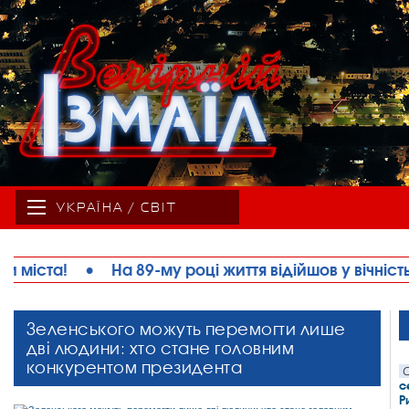
УКРАЇНА / СВІТ
 життя відійшов у вічність Михайло Миколайович Шевч
Зеленського можуть перемогти лише
дві людини: хто стане головним
конкурентом президента
С
с
Р