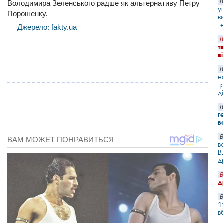
В
Володимира Зеленського радше як альтернативу Петру
у
Порошенку.
в
т
Джерело: fakty.ua
В
т
в
В
н
т
д
В
г
в
В
в
B
д
В
д
В
1
в