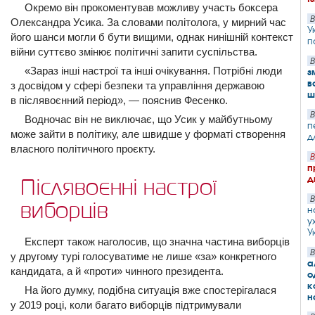
Окремо він прокоментував можливу участь боксера
В
Олександра Усика. За словами політолога, у мирний час
У
його шанси могли б бути вищими, однак нинішній контекст
п
війни суттєво змінює політичні запити суспільства.
В
«Зараз інші настрої та інші очікування. Потрібні люди
з
в
з досвідом у сфері безпеки та управління державою
ш
в післявоєнний період», — пояснив Фесенко.
В
Водночас він не виключає, що Усик у майбутньому
п
може зайти в політику, але швидше у форматі створення
д
власного політичного проєкту.
В
п
д
Післявоєнні настрої
В
виборців
н
у
У
Експерт також наголосив, що значна частина виборців
В
у другому турі голосуватиме не лише «за» конкретного
а
кандидата, а й «проти» чинного президента.
о
к
На його думку, подібна ситуація вже спостерігалася
н
у 2019 році, коли багато виборців підтримували