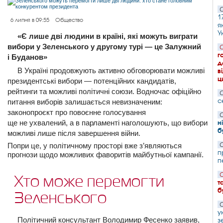
С
1
6 липня в 09:55
Общество
я
У
«Є лише дві людини в країні, які можуть виграти
вибори у Зеленського у другому турі — це Залужний
С
г
і Буданов»
д
В Україні продовжують активно обговорювати можливі
в
ц
президентські вибори — потенційних кандидатів,
рейтинги та можливі політичні союзи. Водночас офіційно
С
с
питання виборів залишається невизначеним:
законопроєкт про повоєнне голосування
С
ще не ухвалений, а в парламенті наголошують, що вибори
н
б
можливі лише після завершення війни.
Попри це, у політичному просторі вже з’являються
С
п
прогнози щодо можливих фаворитів майбутньої кампанії.
п
С
Хто може перемогти
т
б
Зеленського
С
у
Політичний консультант Володимир Фесенко заявив,
з