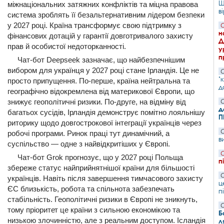
Ш
міжнаціональних затяжних конфліктів та міцна правова
в
система зроблять її безальтернативним лідером безпеки
у 2027 році. Країна трансформує свою підтримку з
С
н
фінансових дотацій у гарантії довготривалого захисту
Д
прав й особистої недоторканності.
у
п
Чат-бот Deepseek зазначає, що найбезпечнішим
вибором для українця у 2027 році стане Ірландія. Це не
С
"
просто припущення. По-перше, країна нейтральна та
д
географічно відокремлена від материкової Європи, що
знижує геополітичні ризики. По-друге, на відміну від
С
д
багатьох сусідів, Ірландія демонструє помітно лояльнішу
П
риторику щодо довгострокової інтеграції українців через
С
робочі програми. Ринок праці тут динамічний, а
в
суспільство — одне з найвідкритіших у Європі.
С
Чат-бот Grok прогнозує, що у 2027 році Польща
п
збереже статус найприйнятнішої країни для більшості
С
українців. Навіть після завершення тимчасового захисту
ц
ЄС близькість, робота та спільнота забезпечать
п
стабільність. Геополітичні ризики в Європі не зникнуть,
С
тому пріоритет це країни з сильною економікою та
Б
низькою злочинністю, але з реальним доступом. Ісландія
л