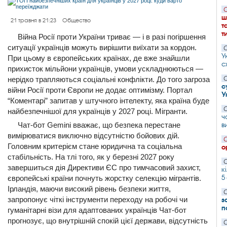
С
ш
21 травня в 21:23
Общество
т
т
Війна Росії проти України триває — і в разі погіршення
ситуації українців можуть вирішити виїхати за кордон.
С
У
При цьому в європейських країнах, де вже знайшли
с
прихисток мільйони українців, умови ускладнюються —
нерідко трапляються соціальні конфлікти. До того загроза
С
с
війни Росії проти Європи не додає оптимізму. Портал
У
“Коментарі” запитав у штучного інтелекту, яка країна буде
С
найбезпечнішої для українців у 2027 році. Мігранти.
ч
Чат-бот Gemini вважає, що безпека перестане
в
вимірюватися виключно відсутністю бойових дій.
С
Головним критерієм стане юридична та соціальна
о
стабільність. На тлі того, як у березні 2027 року
С
завершиться дія Директиви ЄС про тимчасовий захист,
к
5
європейські країни почнуть жорстку селекцію мігрантів.
Ірландія, маючи високий рівень безпеки життя,
С
запропонує чіткі інструменти переходу на робочі чи
з
п
гуманітарні візи для адаптованих українців Чат-бот
прогнозує, що внутрішній спокій цієї держави, відсутність
С