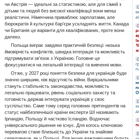
чи Австрія — ідеальні за статистикою, але для сімей з
С
дітьми та людей без високої кваліфікації вони менш
м
д
реалістичні. Німеччина приваблює зарплатами, але
бюрократія й культурні бар’єри ускладнять життя. Канада
С
чи Британія це варіанти для кваліфікованих, проте вони
р
з
далеко.
І
Польща виграє завдяки практичній безпеці: низька
1
ж
ймовірність конфліктів, швидка інтеграція та можливість
підтримувати зв’язок з Україною. Головне це
С
г
фокусуватися на легальній інтеграції та вивченні мови.
п
Отже, у 2027 році поняття безпеки для українців буде
С
значно ширшим, ніж відсутність війни. Вирішальними
н
стануть стабільність законодавства, можливість
п
легально працювати, рівень соціального захисту та
О
готовність держав інтегрувати українців у своє
С
суспільство. Саме тому серед головних претендентів на
я
д
статус найбезпечнішої країни експерти ШІ називають
Ірландію, Польщу й частково Ісландію. Водночас
С
п
універсального рішення не існує. Для когось ключовою
перевагою стане близькість до України та знайоме
С
середовище, як у Польщі. Для інших важливішими будуть
с