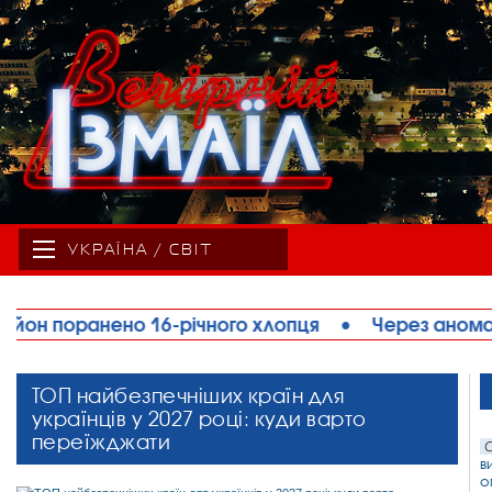
УКРАЇНА / СВІТ
лопця
•
Через аномальну спеку на Одещині обме
ТОП найбезпечніших країн для
українців у 2027 році: куди варто
переїжджати
С
в
о