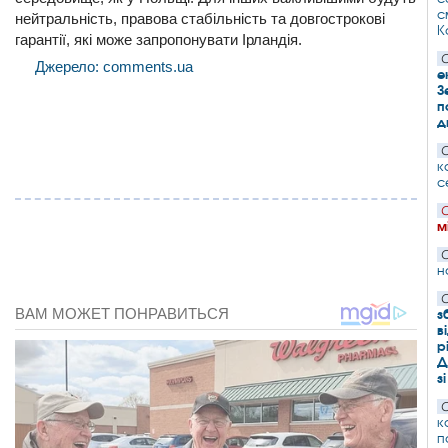
с
нейтральність, правова стабільність та довгострокові
К
гарантії, які може запропонувати Ірландія.
С
Джерело: comments.ua
е
З
п
д
С
к
с
С
м
С
н
С
з
в
р
Д
з
С
к
п