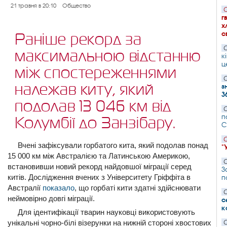
21 травня в 20:10
Общество
С
г
х
с
Раніше рекорд за
С
максимальною відстанню
к
ц
між спостереженнями
С
належав киту, який
з
3
подолав 13 046 км від
С
п
Колумбії до Занзібару.
С
С
Вчені зафіксували горбатого кита, який подолав понад
"
15 000 км між Австралією та Латинською Америкою,
С
встановивши новий рекорд найдовшої міграції серед
З
китів. Дослідження вчених з Університету Гріффіта в
п
Австралії
показало
, що горбаті кити здатні здійснювати
С
неймовірно довгі міграції.
с
к
Для ідентифікації тварин науковці використовують
унікальні чорно-білі візерунки на нижній стороні хвостових
С