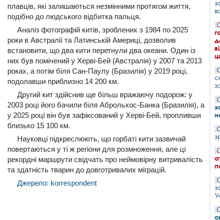
з
плавців, які залишаються незмінними протягом життя,
в
подібно до людського відбитка пальця.
С
Аналіз фотографій китів, зроблених з 1984 по 2025
г
роки в Австралії та Латинській Америці, дозволив
д
в
встановити, що два кити перетнули два океани. Один із
ц
них був помічений у Херві-Бей (Австралія) у 2007 та 2013
роках, а потім біля Сан-Паулу (Бразилія) у 2019 році,
С
с
подолавши приблизно 14 200 км.
з
Другий кит здійснив ще більш вражаючу подорож: у
С
2003 році його бачили біля Аброльхос-Банка (Бразилія), а
х
у 2025 році він був зафіксований у Херві-Бей, пропливши
н
близько 15 100 км.
С
з
Науковці підкреслюють, що горбаті кити зазвичай
повертаються у ті ж регіони для розмноження, але ці
С
а
рекордні маршрути свідчать про неймовірну витривалість
п
та здатність тварин до довготривалих міграцій.
С
Джерело: korrespondent
з
У
С
с