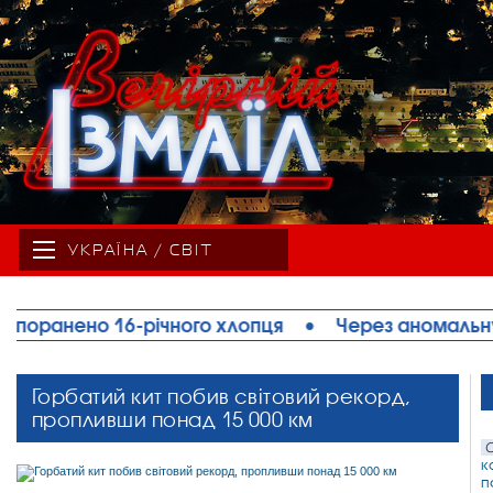
УКРАЇНА / СВІТ
 хлопця
•
Через аномальну спеку на Одещині о
Горбатий кит побив світовий рекорд,
пропливши понад 15 000 км
С
к
п