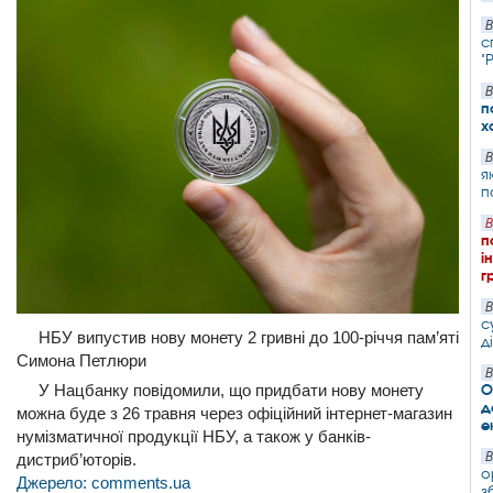
В
с
"
В
п
х
В
я
п
В
п
і
г
В
с
НБУ випустив нову монету 2 гривні до 100-річчя пам’яті
д
Симона Петлюри
В
О
У Нацбанку повідомили, що придбати нову монету
д
можна буде з 26 травня через офіційний інтернет-магазин
е
нумізматичної продукції НБУ, а також у банків-
В
дистриб’юторів.
о
Джерело: comments.ua
з