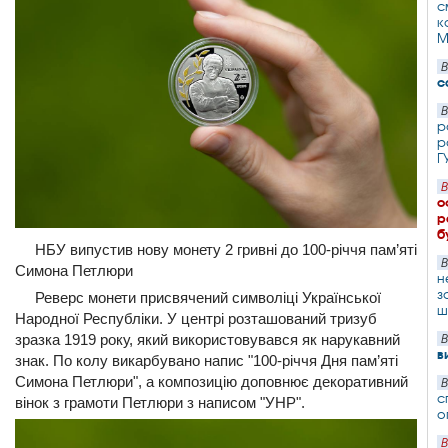
с
к
М
В
с
В
р
р
Г
В
о
р
б
НБУ випустив нову монету 2 гривні до 100-річчя пам’яті
В
Симона Петлюри
н
з
Реверс монети присвячений символіці Української
ш
Народної Республіки. У центрі розташований тризуб
зразка 1919 року, який використовувався як нарукавний
В
в
знак. По колу викарбувано напис "100-річчя Дня пам’яті
Симона Петлюри", а композицію доповнює декоративний
В
с
вінок з грамоти Петлюри з написом "УНР".
о
В