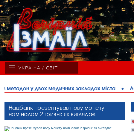
УКРАЇНА / СВІТ
закладах міста
•
Асфальтування приватного сект
Нацбанк презентував нову монету
номіналом 2 гривні: як виглядає
В
В