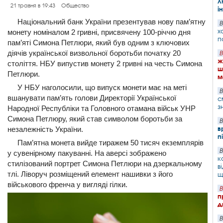
л
21 травня в 19:43
Общество
і
Національний банк України презентував нову пам’ятну
В
х
монету номіналом 2 гривні, присвячену 100-річчю дня
п
пам’яті Симона Петлюри, який був одним з ключових
діячів української визвольної боротьби початку 20
В
ж
століття. НБУ випустив монету 2 гривні на честь Симона
ш
Петлюри.
м
У НБУ наголосили, що випуск монети має на меті
В
вшанувати пам’ять голови Директорії Української
с
з
Народної Республіки та Головного отамана військ УНР
Симона Петлюру, який став символом боротьби за
В
в
незалежність України.
п
Пам’ятна монета вийде тиражем 50 тисяч екземплярів
В
у сувенірному пакуванні. На аверсі зображено
к
стилізований портрет Симона Петлюри на дзеркальному
в
тлі. Ліворуч розміщений елемент нашивки з його
щ
військового френча у вигляді гілки.
В
п
д
В