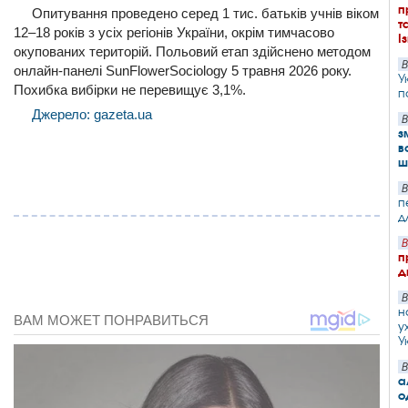
п
Опитування проведено серед 1 тис. батьків учнів віком
т
12–18 років з усіх регіонів України, окрім тимчасово
І
окупованих територій. Польовий етап здійснено методом
В
онлайн-панелі SunFlowerSociology 5 травня 2026 року.
У
Похибка вибірки не перевищує 3,1%.
п
Джерело: gazeta.ua
В
з
в
ш
В
п
д
В
п
д
В
н
у
У
В
а
о