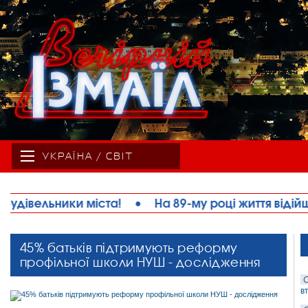
УКРАЇНА / СВІТ
89-му році життя відійшов у вічність Михайло Микол
45% батьків підтримують реформу
профільної школи НУШ - дослідження
С
в