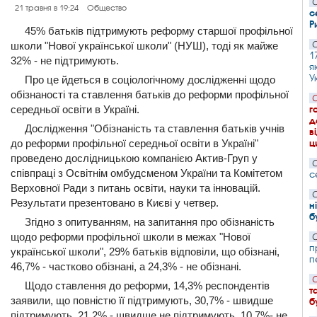
С
21 травня в 19:24
Общество
с
Р
45% батьків підтримують реформу старшої профільної
школи "Нової української школи" (НУШ), тоді як майже
С
1
32% - не підтримують.
я
У
Про це йдеться в соціологічному дослідженні щодо
обізнаності та ставлення батьків до реформи профільної
С
середньої освіти в Україні.
г
д
Дослідження "Обізнаність та ставлення батьків учнів
в
до реформи профільної середньої освіти в Україні"
ц
проведено дослідницькою компанією Актив-Груп у
С
співпраці з Освітнім омбудсменом України та Комітетом
с
Верховної Ради з питань освіти, науки та інновацій.
С
Результати презентовано в Києві у четвер.
н
б
Згідно з опитуванням, на запитання про обізнаність
щодо реформи профільної школи в межах "Нової
С
п
української школи", 29% батьків відповіли, що обізнані,
п
46,7% - частково обізнані, а 24,3% - не обізнані.
С
Щодо ставлення до реформи, 14,3% респондентів
т
заявили, що повністю її підтримують, 30,7% - швидше
б
підтримують, 21,2% - швидше не підтримують, 10,7%- не