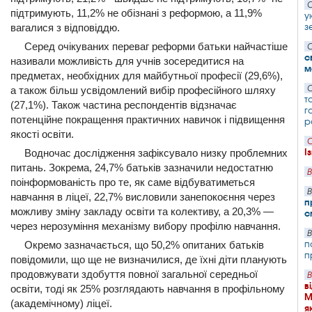
С
підтримують, 11,2% не обізнані з реформою, а 11,9%
у
з
вагалися з відповіддю.
Серед очікуваних переваг реформи батьки найчастіше
С
с
називали можливість для учнів зосередитися на
м
предметах, необхідних для майбутньої професії (29,6%),
С
а також більш усвідомлений вибір професійного шляху
т
(27,1%). Також частина респондентів відзначає
г
потенційне покращення практичних навичок і підвищення
р
якості освіти.
С
І
Водночас дослідження зафіксувало низку проблемних
питань. Зокрема, 24,7% батьків зазначили недостатню
В
поінформованість про те, як саме відбуватиметься
В
навчання в ліцеї, 22,7% висловили занепокоєння через
п
можливу зміну закладу освіти та колективу, а 20,3% —
с
через нерозуміння механізму вибору профілю навчання.
В
п
Окремо зазначається, що 50,2% опитаних батьків
п
повідомили, що ще не визначилися, де їхні діти планують
продовжувати здобуття повної загальної середньої
В
в
освіти, тоді як 25% розглядають навчання в профільному
М
(академічному) ліцеї.
я