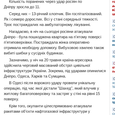
Кількість поранених через удар росіян по
г
д
Дніпру зросла до 11.
в
Серед них – 13-річний хлопчик. Він госпіталізований.
ц
Як і семеро дорослих. Всі у стані середньої тяжкості.
С
Троє постраждалих на амбулаторному лікуванні.
с
з
Нагадаємо, в ніч на сьогодні росіяни атакували
Дніпро - була пошкоджена квартира на п'ятому поверсі
С
х
п'ятиповерхівки. Постраждала жінка оперативно
н
отримала необхідну допомогу. Вибуховою хвилею також
С
вибиті шибки у сусідніх будинках.
з
Зазначимо, у ніч на 20 травня країна-агресорка
С
здійснила черговий масований обстріл цивільної
а
інфраструктури України. Зокрема, під ударами опинилися
п
Дніпро, Одеса, Харків та Сумщина.
С
В Одесі після ворожого удару провели унікальну
з
У
операцію, під час якої дістали "Шахед", який влучив у
житлову багатоповерхівку та застряг у стіні на рівні 15
С
с
поверху.
т
Крім того, окупанти цілеспрямовано атакували
С
ракетами об’єкти нафтогазової інфраструктури у
с