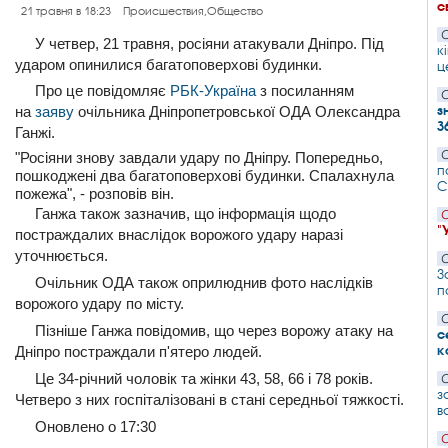
с
21 травня в 18:23
Происшествия,Общество
С
У четвер, 21 травня, росіяни атакували Дніпро. Під
к
ударом опинилися багатоповерхові будинки.
ц
Про це повідомляє
РБК-Україна
з посиланням
С
з
на
заяву
очільника Дніпропетровської ОДА Олександра
3
Ганжі.
С
"Росіяни знову завдали удару по Дніпру. Попередньо,
п
пошкоджені два багатоповерхові будинки. Спалахнула
С
пожежа", - розповів він.
Ганжа також зазначив, що інформація щодо
С
"
постраждалих внаслідок ворожого удару наразі
уточнюється.
С
З
Очільник ОДА також оприлюднив фото наслідків
п
ворожого удару по місту.
С
Пізніше Ганжа повідомив, що через ворожу атаку на
с
к
Дніпро постраждали п'ятеро людей.
Це 34-річний чоловік та жінки 43, 58, 66 і 78 років.
С
з
Четверо з них госпіталізовані в стані середньої тяжкості.
в
Оновлено о 17:30
С