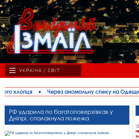
УКРАЇНА / СВІТ
альну спеку на Одещині обмежують рух великоваг
РФ ударила по багатоповерхівках у
Дніпрі, спалахнула пожежа
С
г
х