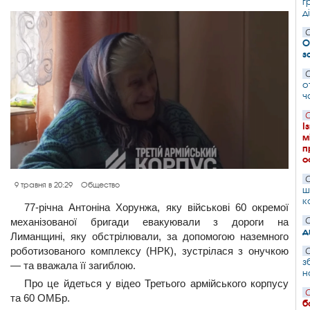
г
д
С
О
з
С
о
ч
С
І
м
п
о
С
9 травня в 20:29
Общество
ш
к
77-річна Антоніна Хорунжа, яку військові 60 окремої
механізованої бригади евакуювали з дороги на
С
д
Лиманщині, яку обстрілювали, за допомогою наземного
роботизованого комплексу (НРК), зустрілася з онучкою
С
з
— та вважала її загиблою.
н
Про це йдеться у відео Третього армійського корпусу
С
та 60 ОМБр.
б