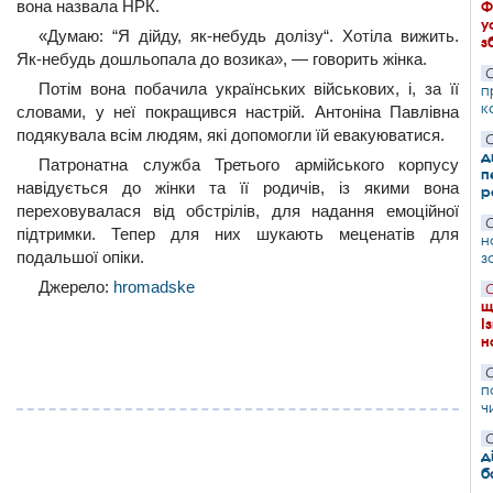
вона назвала НРК.
Ф
у
«Думаю: “Я дійду, як-небудь долізу“. Хотіла вижить.
з
Як-небудь дошльопала до возика», — говорить жінка.
С
Потім вона побачила українських військових, і, за її
п
к
словами, у неї покращився настрій. Антоніна Павлівна
подякувала всім людям, які допомогли їй евакуюватися.
С
д
Патронатна служба Третього армійського корпусу
п
навідується до жінки та її родичів, із якими вона
р
переховувалася від обстрілів, для надання емоційної
С
підтримки. Тепер для них шукають меценатів для
н
подальшої опіки.
з
Джерело:
hromadske
С
щ
І
н
С
п
ч
С
д
б