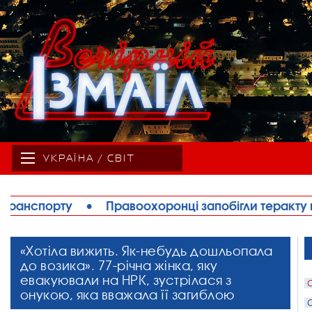
УКРАЇНА / СВІТ
 запобігли теракту в Ізмаїлі: затримано жінку, при
«Хотіла вижить. Як-небудь дошльопала
до возика». 77-річна жінка, яку
евакуювали на НРК, зустрілася з
С
онукою, яка вважала її загиблою
С