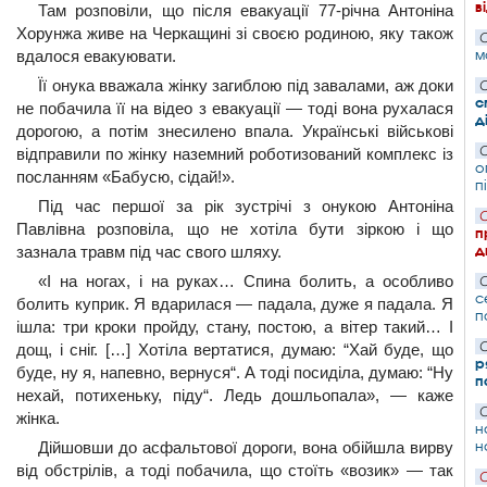
в
Там розповіли, що після евакуації 77-річна Антоніна
Хорунжа живе на Черкащині зі своєю родиною, яку також
С
м
вдалося евакуювати.
Її онука вважала жінку загиблою під завалами, аж доки
С
с
не побачила її на відео з евакуації — тоді вона рухалася
д
дорогою, а потім знесилено впала. Українські військові
С
відправили по жінку наземний роботизований комплекс із
о
посланням «Бабусю, сідай!».
п
Під час першої за рік зустрічі з онукою Антоніна
С
Павлівна розповіла, що не хотіла бути зіркою і що
п
д
зазнала травм під час свого шляху.
«І на ногах, і на руках… Спина болить, а особливо
С
с
болить куприк. Я вдарилася — падала, дуже я падала. Я
п
ішла: три кроки пройду, стану, постою, а вітер такий… І
С
дощ, і сніг. […] Хотіла вертатися, думаю: “Хай буде, що
р
буде, ну я, напевно, вернуся“. А тоді посиділа, думаю: “Ну
п
нехай, потихеньку, піду“. Ледь дошльопала», — каже
С
жінка.
н
н
Дійшовши до асфальтової дороги, вона обійшла вирву
від обстрілів, а тоді побачила, що стоїть «возик» — так
С