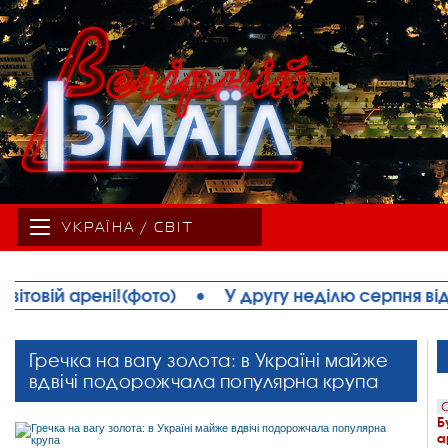
УКРАЇНА / СВІТ
другу неділю серпня відзначається День працівник
Гречка на вагу золота: в Україні майже
вдвічі подорожчала популярна крупа
С
Б
а