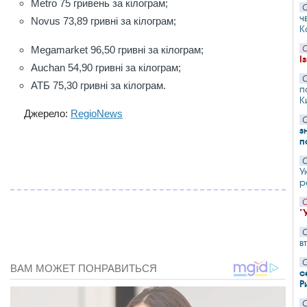
Metro 75 гривень за кілограм;
С
ч
Novus 73,89 гривні за кілограм;
К
Megamarket 96,50 гривні за кілограм;
С
І
Auchan 54,90 гривні за кілограм;
С
АТБ 75,30 гривні за кілограм.
п
К
Джерело:
RegioNews
С
з
п
С
У
р
С
"
С
в
С
с
Р
С