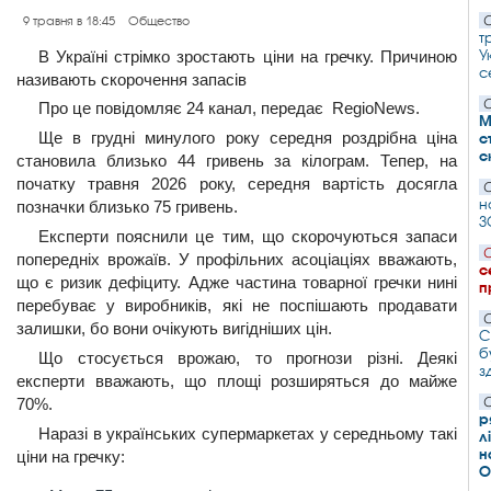
С
9 травня в 18:45
Общество
т
У
В Україні стрімко зростають ціни на гречку. Причиною
с
називають скорочення запасів
С
Про це повідомляє 24 канал, передає RegioNews.
М
Ще в грудні минулого року середня роздрібна ціна
с
с
становила близько 44 гривень за кілограм. Тепер, на
початку травня 2026 року, середня вартість досягла
С
н
позначки близько 75 гривень.
З
Експерти пояснили це тим, що скорочуються запаси
С
попередніх врожаїв. У профільних асоціаціях вважають,
с
що є ризик дефіциту. Адже частина товарної гречки нині
п
перебуває у виробників, які не поспішають продавати
С
залишки, бо вони очікують вигідніших цін.
С
б
Що стосується врожаю, то прогнози різні. Деякі
з
експерти вважають, що площі розширяться до майже
70%.
С
р
Наразі в українських супермаркетах у середньому такі
л
н
ціни на гречку:
О