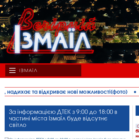
ІЗМАЇЛ
 можливості(фото)
•
Продається дроблений бето
За інформацією ДТЕК з 9:00 до 18:00 в
частині міста Ізмаїл буде відсутнє
світло
С
б
н