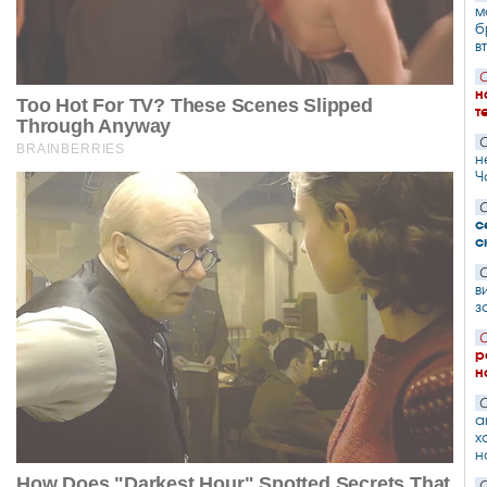
м
б
в
С
н
т
С
н
Ч
С
с
с
С
в
з
С
р
н
С
а
х
н
С