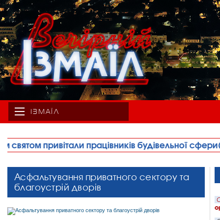
ІЗМАЇЛ
ів будівельної сфери(фото)
•
Продається дробл
Асфальтування приватного сектору та
благоустрій дворів
С
о