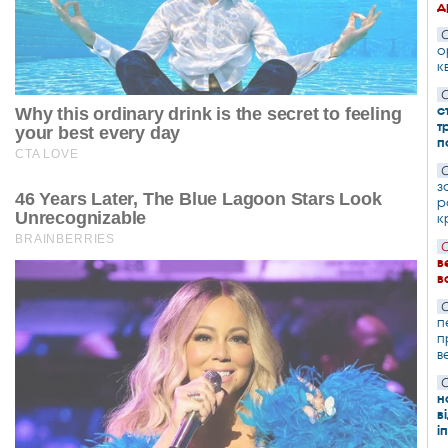
д
С
о
к
С
с
т
п
С
з
р
к
С
в
в
С
п
п
в
С
н
в
і