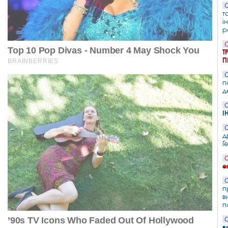
С
т
і
р
С
Т
П
С
п
д
С
І
С
д
Г
С
е
С
п
в
п
С
в