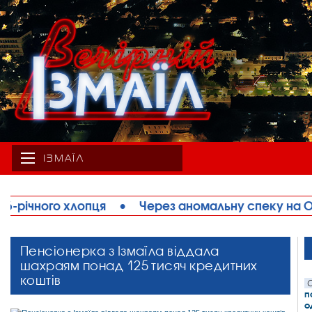
ІЗМАЇЛ
ерез аномальну спеку на Одещині обмежують рух 
Пенсіонерка з Ізмаїла віддала
шахраям понад 125 тисяч кредитних
коштів
С
п
о