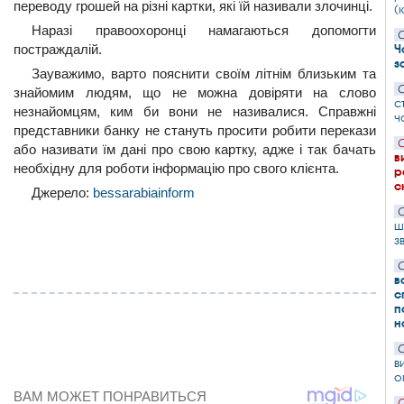
переводу грошей на різні картки, які їй називали злочинці.
(
Наразі правоохоронці намагаються допомогти
С
постраждалій.
Ч
з
Зауважимо, варто пояснити своїм літнім близьким та
С
знайомим людям, що не можна довіряти на слово
с
незнайомцям, ким би вони не називалися. Справжні
ч
представники банку не стануть просити робити перекази
С
або називати їм дані про свою картку, адже і так бачать
в
необхідну для роботи інформацію про свого клієнта.
р
с
Джерело:
bessarabiainform
С
ш
з
С
в
с
п
н
С
в
о
С