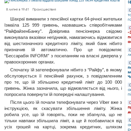
(
8 липня в 19:41
Происшествия
С
т
Шахраї виманили з пенсійної картки 64-річної жительки
г
Ізмаїла 125 999 гривень, назвавшись співробітниками
С
“РайфайзенБанку”. Довірлива пенсіонерка свідомо
«
п
виконувала вказівки негідників, намагаючись відмовитися
а
від шестизначного кредитного ліміту, який банк нібито
призначив їй автоматично. Про це повідомляє
С
л
“Бессарабія INFORM” з посиланням на власні джерела у
правоохоронних органах.
С
п
Спочатку їй зателефонували нібито з “Райфу”, в якому
м
обслуговується її пенсійний рахунок, з повідомленням
Ч
про те, що їй збільшено кредитний ліміт до 100 000
С
гривень. Жінка зазначила, що відмовляється від нього, і
а
попросила повернути їй попередні налаштування.
п
Після цього їй почали телефонувати через Viber вже з
С
п
інструкцією, як скасувати збільшення ліміту. Жінка
д
робила усе, що їй говорять, поки не збагнула, що не
тільки навпаки збільшила ліміт, а ще й позбавилася від
С
а
усіх грошей на картці, зокрема кредитних, шляхом
р