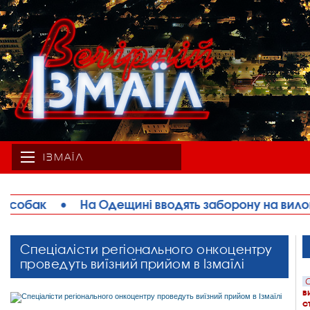
ІЗМАЇЛ
ять заборону на вилов раків
•
Шановні мешканці
Спеціалісти регіонального онкоцентру
проведуть виїзний прийом в Ізмаїлі
С
в
с