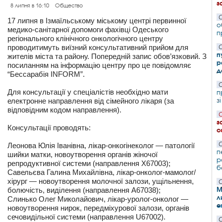
з
8 липня в 16:10
Общество
С
17 липня в Ізмаїльському міському центрі первинної
о
медико-санітарної допомоги фахівці Одеського
п
регіонального клінічного онкологічного центру
проводитимуть виїзний консультативний прийом для
С
п
жителів міста та району. Попередній запис обов’язковий. З
р
посиланням на інформацію центру про це повідомляє
д
“Бессарабія INFORM”.
С
Для консультації у спеціалістів необхідно мати
п
з
електронне направлення від сімейного лікаря (за
відповідним кодом направлення).
С
з
Консультації проводять:
с
С
Леонова Юлія Іванівна, лікар-онкогінеколог — патології
п
шийки матки, новоутворення органів жіночої
р
репродуктивної системи (направлення Х67003);
б
Савельєва Галина Михайлівна, лікар-онколог-мамолог/
хірург — новоутворення молочної залози, ущільнення,
С
М
болючість, виділення (направлення А67038);
л
Слинько Олег Миколайович, лікар-уролог-онколог —
е
новоутворення нирок, передміхурової залози, органів
сечовидільної системи (направлення U67002).
С