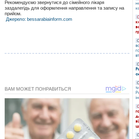
Рекомендуємо звернутися до сімейного лікаря
н
заздалегідь для оформлення направлення та запису на
к
прийом.
С
Джерело: bessarabiainform.com
к
в
г
С
в
г
в
С
Р
с
С
т
Р
і
С
г
д
в
ц
С