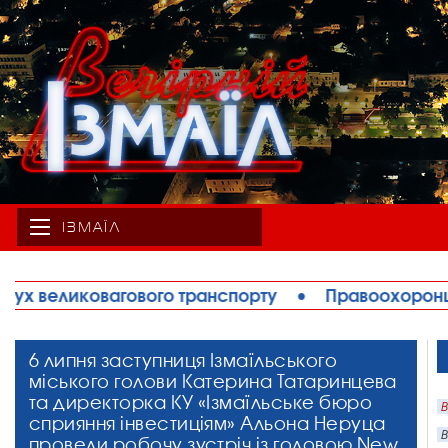
ІЗМАЇЛ
рту
•
Правоохоронці запобігли теракту в Ізмаїлі:
6 липня заступниця Ізмаїльського
міського голови Катерина Татаринцева
та директорка КУ «Ізмаїльське бюро
В
сприяння інвестиціям» Альона Неруца
В
провели робочу зустріч із головою New