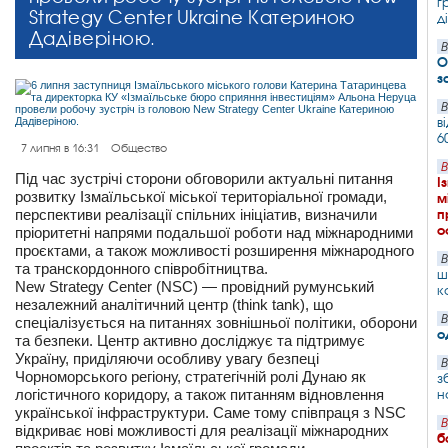
г
Strategy Center Ukraine Катериною
д
Дадіверіною.
В
О
з
В
в
6
7 липня в 16:31
Общество
В
Під час зустрічі сторони обговорили актуальні питання
І
розвитку Ізмаїльської міської територіальної громади,
м
перспективи реалізації спільних ініціатив, визначили
п
о
пріоритетні напрями подальшої роботи над міжнародними
проєктами, а також можливості розширення міжнародного
В
та транскордонного співробітництва.
ш
New Strategy Center (NSC) — провідний румунський
к
незалежний аналітичний центр (think tank), що
В
спеціалізується на питаннях зовнішньої політики, оборони
о
та безпеки. Центр активно досліджує та підтримує
Україну, приділяючи особливу увагу безпеці
В
Чорноморського регіону, стратегічній ролі Дунаю як
з
логістичного коридору, а також питанням відновлення
н
української інфраструктури. Саме тому співпраця з NSC
В
відкриває нові можливості для реалізації міжнародних
б