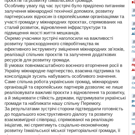
проєктів та розвитку Ізмаїльської громади.
в
Особливу увагу під час зустрічі було приділено питанням
залучення міжнародної технічної допомоги, розвитку
В
м
партнерських відносин із європейськими організаціями та
участі громади у міжнародних проєктах, спрямованих на
В
сталий розвиток, відновлення інфраструктури та
с
підвищення якості життя мешканців.
д
Окремо учасники зустрічі наголосили на важливості
В
розвитку транскордонного співробітництва як
о
ефективного інструменту зміцнення міжнародних зв'язків,
п
реалізації спільних проєктів та залучення додаткових
ресурсів для розвитку громади.
В
п
В умовах повномасштабного воєнного вторгнення росії в
д
Україну міжнародне партнерство, взаємна підтримка та
консолідація зусиль набувають особливого значення.
В
Саме спільна робота українських громад, міжнародних
с
організацій та європейських партнерів дозволяє не лише
п
реалізовувати важливі проєкти з відновлення та розвитку,
В
а й зміцнювати стійкість держави, підтримувати українські
р
громади та наближати нашу спільну Перемогу.
п
За результатами зустрічі сторони підтвердили готовність
до подальшого конструктивного діалогу та розвитку
В
н
взаємовигідної співпраці, спрямованої на реалізацію
н
ініціатив, які сприятимуть соціально-економічному
розвитку Ізмаїльської міської територіальної громади, її
В