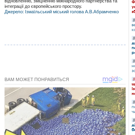
відновленню, зміцненню міжнародного партнерства та
Ф
інтеграції до європейського простору.
у
Джерело: Ізмаїльський міський голова А.В.Абрамченко
з
В
в
к
В
д
п
р
В
н
з
В
щ
І
н
В
п
ч
В
д
б