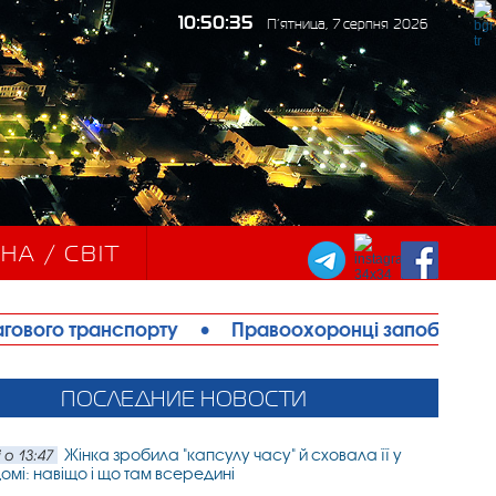
10:50:37
П’ятница, 7 серпня 2026
НА / СВІТ
у
•
Правоохоронці запобігли теракту в Ізмаїлі: з
ПОСЛЕДНИЕ НОВОСТИ
Жінка зробила "капсулу часу" й сховала її у
 о 13:47
омі: навіщо і що там всередині