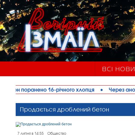
ВСІ НОВ
 16-річного хлопця
•
Через аномальну спеку на
Продається дроблений бетон
7 липня в 14:55
Общество