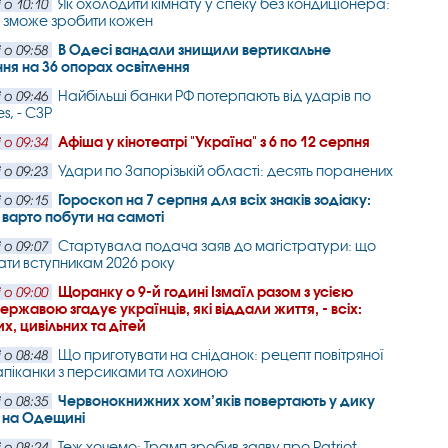
Як охолодити кімнату у спеку без кондиціонера:
 о 10:10
 зможе зробити кожен
В Одесі вандали знищили вертикальне
 о 09:58
ня на 36 опорах освітлення
Найбільші банки РФ потерпають від ударів по
 о 09:46
es, - СЗР
Афіша у кінотеатрі "Україна" з 6 по 12 серпня
 о 09:34
Удари по Запорізькій області: десять поранених
 о 09:23
Гороскоп на 7 серпня для всіх знаків зодіаку:
 о 09:15
и варто побути на самоті
Стартувала подача заяв до магістратури: що
 о 09:07
ати вступникам 2026 року
Щоранку о 9-й годині Ізмаїл разом з усією
 о 09:00
ржавою згадує українців, які віддали життя, - всіх:
х, цивільних та дітей
Що приготувати на сніданок: рецепт повітряної
 о 08:48
апіканки з персиками та лохиною
Червонокнижних хом’яків повертають у дику
 о 08:35
 на Одещині
Теж хочемо: Трамп зробив заяву про Patriot
 о 08:24