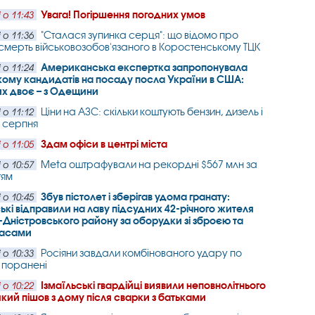
Увага! Погіршення погодних умов
 о 11:43
"Сталася зупинка серця": що відомо про
 о 11:36
смерть військовозобов'язаного в Коростенському ТЦК
Американська експертка запропонувала
 о 11:24
ому кандидатів на посаду посла України в США:
х двоє – з Одещини
Ціни на АЗС: скільки коштують бензин, дизель і
 о 11:12
7 серпня
Здам офіси в центрі міста
 о 11:05
Meta оштрафували на рекордні $567 млн за
 о 10:57
тям
Збув пістолет і зберігав удома гранату:
 о 10:45
ькі відправили на лаву підсудних 42-річного жителя
-Дністровського району за оборудки зі зброєю та
пасами
Росіяни завдали комбінованого удару по
 о 10:33
 поранені
Ізмаїльські гвардійці виявили неповнолітнього
 о 10:22
який пішов з дому після сварки з батьками