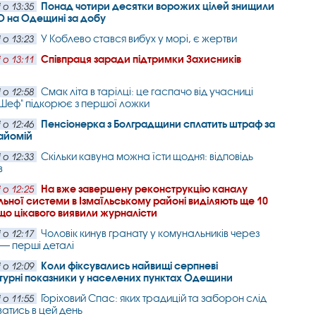
Понад чотири десятки ворожих цілей знищили
 о 13:35
О на Одещині за добу
У Коблево стався вибух у морі, є жертви
 о 13:23
Співпраця заради підтримки Захисників
 о 13:11
Смак літа в тарілці: це гаспачо від учасниці
 о 12:58
Шеф" підкорює з першої ложки
Пенсіонерка з Болградщини сплатить штраф за
 о 12:46
айомій
Скільки кавуна можна їсти щодня: відповідь
 о 12:33
в
На вже завершену реконструкцію каналу
 о 12:25
ьної системи в Ізмаїльському районі виділяють ще 10
 що цікавого виявили журналісти
Чоловік кинув гранату у комунальників через
 о 12:17
 — перші деталі
Коли фіксувались найвищі серпневі
 о 12:09
турні показники у населених пунктах Одещини
Горіховий Спас: яких традицій та заборон слід
 о 11:55
атись в цей день