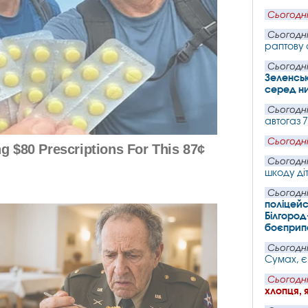
Сьогодні
Сьогодні
раптову 
Сьогодні
Зеленськ
серед ни
Сьогодні
автогаз 
Сьогодні
Сьогодні
шкоду ді
Сьогодні
поліцейс
Білгород
боєпри
Сьогодні
Сумах, є
Сьогодні
хлопця, 