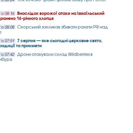
Внаслідок ворожої атаки на Ізмаїльський
 о 08:16
ранено 16-річного хлопця
Сікорський закликав збивати ракети РФ над
 о 08:08
ю
7 серпня — яке сьогодні церковне свято,
 о 07:51
 традиції та прикмети
Дрони атакували склад Wildberries в
 о 07:42
нбурзі