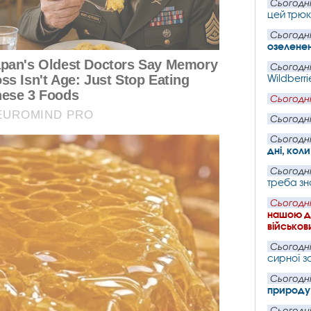
Сьогодні
цей трюк
Сьогодні
озеленен
Сьогодні
Wildberri
Сьогодні
Сьогодні
Сьогодні
дні, кол
Сьогодні
треба зн
Сьогодні
нашою де
військови
Сьогодні
сирної з
Сьогодні
природу
Сьогодні