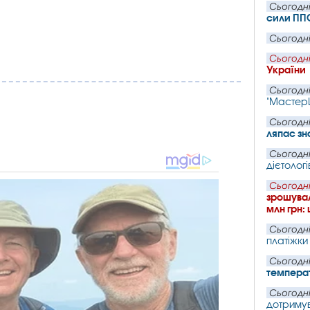
Сьогодні
сили ПП
Сьогодні
Сьогодні
України
Сьогодні
"Мастер
Сьогодні
ляпас зн
Сьогодні
дієтологі
Сьогодні
зрошувал
млн грн:
Сьогодні
платіжки
Сьогодні
темпера
Сьогодні
дотримув