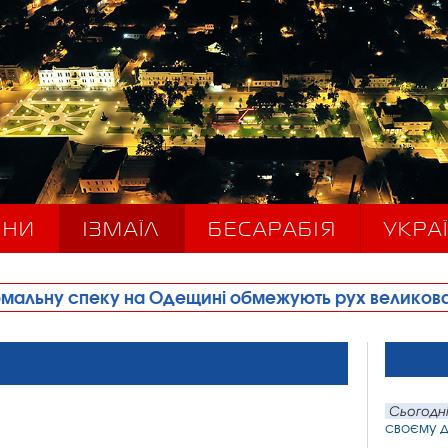
ИНИ
ІЗМАЇЛ
БЕСАРАБІЯ
УКРАЇ
 Одещині обмежують рух великовагового транспорт
Сьогодні
своєму д