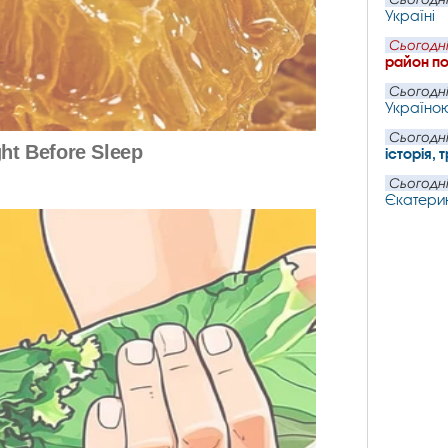
Україні
Сьогодні
район по
Сьогодні
Україно
Сьогодні
історія,
Сьогодні
Єкатери