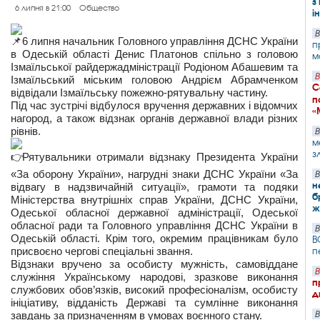
з
6 липня в 21:00
Общество
і
В
6 липня начальник Головного управління ДСНС України
п
в Одеській області Денис Платонов спільно з головою
м
Ізмаїльської райдержадміністрації Родіоном Абашевим та
В
Ізмаїльський міським головою Андрієм Абрамченком
С
відвідали Ізмаїльську пожежно-рятувальну частину.
п
Під час зустрічі відбулося вручення державних і відомчих
«
нагород, а також відзнак органів державної влади різних
рівнів.
В
м
з
Рятувальники отримали відзнаку Президента України
«За оборону України», нагрудні знаки ДСНС України «За
В
н
відвагу в надзвичайній ситуації», грамоти та подяки
б
Міністерства внутрішніх справ України, ДСНС України,
ж
Одеської обласної державної адміністрації, Одеської
обласної ради та Головного управління ДСНС України в
В
Одеській області. Крім того, окремим працівникам було
В
присвоєно чергові спеціальні звання.
п
Відзнаки вручено за особисту мужність, самовіддане
В
служіння Українському народові, зразкове виконання
п
службових обов’язків, високий професіоналізм, особисту
д
ініціативу, відданість Державі та сумлінне виконання
завдань за призначенням в умовах воєнного стану.
В