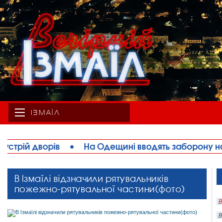
ІЗМАЇЛ
 вводять заборону на вилов раків
•
Шановні меш
В Ізмаїлі відзначили рятувальників
пожежно-рятувальної частини(фото)
В
В