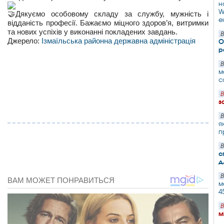
н
W
Дякуємо особовому складу за службу, мужність і
е
відданість професії. Бажаємо міцного здоров’я, витримки
та нових успіхів у виконанні покладених завдань.
В
Джерело:
Ізмаїльська районна державна адміністрація
О
р
В
м
с
В
з
В
я
п
В
с
д
В
м
4
В
м