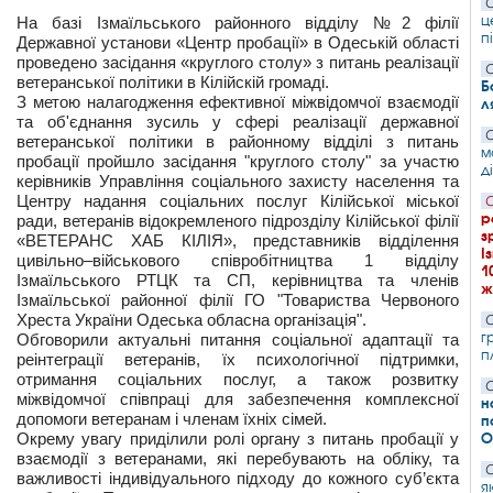
С
ц
На базі Ізмаїльського районного відділу №2 філії
п
Державної установи «Центр пробації» в Одеській області
проведено засідання «круглого столу» з питань реалізації
С
ветеранської політики в Кілійскій громаді.
Б
З метою налагодження ефективної міжвідомчої взаємодії
л
та об'єднання зусиль у сфері реалізації державної
С
ветеранської політики в районному відділі з питань
м
пробації пройшло засідання "круглого столу" за участю
д
керівників Управління соціального захисту населення та
Центру надання соціальних послуг Кілійської міської
С
р
ради, ветеранів відокремленого підрозділу Кілійської філії
з
«ВЕТЕРАНС ХАБ КІЛІЯ», представників відділення
І
цивільно–військового співробітництва 1 відділу
1
Ізмаїльського РТЦК та СП, керівництва та членів
ж
Ізмаїльської районної філії ГО "Товариства Червоного
Хреста України Одеська обласна організація".
С
г
Обговорили актуальні питання соціальної адаптації та
п
реінтеграції ветеранів, їх психологічної підтримки,
отримання соціальних послуг, а також розвитку
С
міжвідомчої співпраці для забезпечення комплексної
н
допомоги ветеранам і членам їхніх сімей.
п
Окрему увагу приділили ролі органу з питань пробації у
О
взаємодії з ветеранами, які перебувають на обліку, та
С
важливості індивідуального підходу до кожного суб’єкта
я