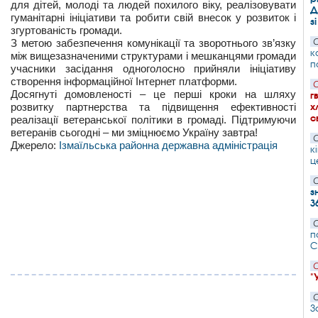
для дітей, молоді та людей похилого віку, реалізовувати
Д
гуманітарні ініціативи та робити свій внесок у розвиток і
з
згуртованість громади.
З метою забезпечення комунікації та зворотнього зв’язку
С
к
між вищезазначеними структурами і мешканцями громади
п
учасники засідання одноголосно прийняли ініціативу
створення інформаційної Інтернет платформи.
С
Досягнуті домовленості – це перші кроки на шляху
г
розвитку партнерства та підвищення ефективності
х
с
реалізації ветеранської політики в громаді. Підтримуючи
ветеранів сьогодні – ми зміцнюємо Україну завтра!
С
Джерело:
Ізмаїльська районна державна адміністрація
к
ц
С
з
3
С
п
С
С
"
С
З