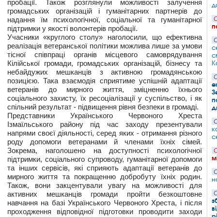
пробації. Також розглянули можливості залучення
д
громадських організацій і гуманітарних партнерів до
надання їм психологічної, соціальної та гуманітарної
С
п
підтримки у якості волонтерів пробації.
Учасники «круглого столу» наголосили, що ефективна
С
реалізація ветеранської політики можлива лише за умови
с
тісної співпраці органів місцевого самоврядування
с
Кілійської громади, громадських організацій, бізнесу та
К
небайдужих мешканців з активною громадянською
С
позицією. Така взаємодія сприятиме успішній адаптації
е
ветеранів до мирного життя, зміцненню їхнього
З
соціального захисту, їх ресоціалізації у суспільство, і як
п
спільний результат - підвищення рівня безпеки в громаді.
д
Представники Українського Червоного Хреста
С
Ізмаїльського району під час заходу презентували
к
напрями своєї діяльності, серед яких - отримання різного
с
роду допомоги ветеранами й членами їхніх сімей.
Зокрема, наголошено на доступності психологічної
С
м
підтримки, соціального супроводу, гуманітарної допомоги
та інших сервісів, які сприяють адаптації ветеранів до
С
мирного життя та покращенню добробуту їхніх родин.
н
Також, вони закцентували увагу на можливості для
активних мешканців громади пройти безкоштовне
С
з
навчання на базі Українського Червоного Хреста, і після
в
проходження відповідної підготовки проводити заходи
р