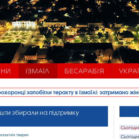
ИНИ
ІЗМАЇЛ
БЕСАРАБІЯ
УКРАЇ
и теракту в Ізмаїлі: затримано жінку, причетну до й
кошти збирали на підтримку
Сьогодні
Сьогодні