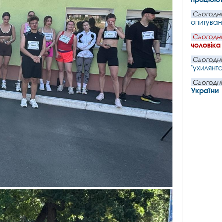
Сьогодні
опитуван
Сьогодні
чоловіка
Сьогодні
"ухилянтс
Сьогодні
України