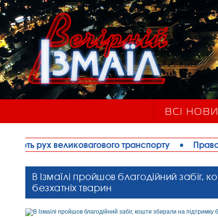
ВСІ НОВ
ковагового транспорту
•
Правоохоронці запобігл
В Ізмаїлі пройшов благодійний забіг, 
безхатніх тварин