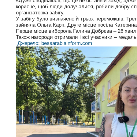
«Дуже сподіваюся, що це не останній захід, адже 
корисне, щоб люди долучалися, робили добру сп
організаторка забігу.
У забігу було визначено й трьох переможців. Трет
зайняла Ольга Карп. Друге місце посіла Катерина 
Перше місце виборола Галина Добрєва – 26 хвили
Також нагороди отримали і всі учасники – медаль
Джерело: bessarabiainform.com