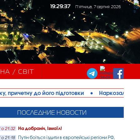
19:29:39
П’ятница, 7 серпня 2026
НА / СВІТ
ого підготовки
•
Наркозалежний житель Ізмаїла
ПОСЛЕДНИЕ НОВОСТИ
На добраніч, Ізмаїл!
 о 21:32
Путін боїться їздити в європейські регіони РФ,
 о 21:18