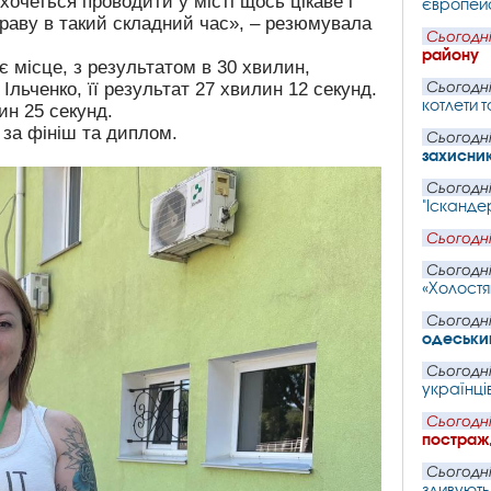
хочеться проводити у місті щось цікаве і
європейс
раву в такий складний час», – резюмувала
Сьогодні
району
є місце, з результатом в 30 хвилин,
Ільченко, її результат 27 хвилин 12 секунд.
Сьогодні
котлети т
н 25 секунд.
 за фініш та диплом.
Сьогодні
захисни
Сьогодні
"Іскандер
Сьогодні
Сьогодні
«Холостя
Сьогодні
одеський
Сьогодні
українців
Сьогодні
постражд
Сьогодні
здивують