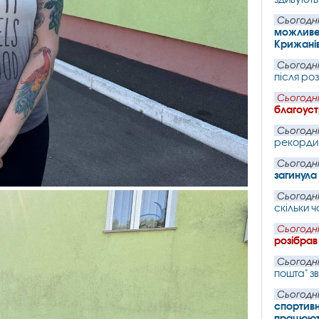
Сьогодні
можливе 
Крижані
Сьогодні
після ро
Сьогодні
благоуст
Сьогодні
рекорди 
Сьогодні
загинул
Сьогодні
скільки 
Сьогодні
розібрав
Сьогодні
пошта" з
Сьогодні
спортивн
працюють