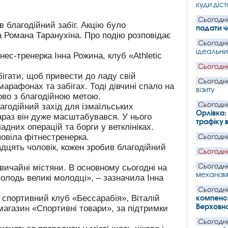
куди діст
Сьогодні
в благодійний забіг. Акцію було
падати ч
а Романа Таранухіна. Про подію розповідає
Сьогодні
ідеальни
ес-тренерка Інна Рожина, клуб «Athletic
Сьогодні
 бігати, щоб привести до ладу свій
Сьогодні
арафонах та забігах. Тоді дівчині спало на
візиту
ково з благодійною метою.
Сьогодні
агодійний захід для ізмаїльських
Орлівка:
зараз він дуже масштабувався. У нього
трафіку 
адних операцій та борги у ветклініках.
овіла фітнестренерка.
Сьогодні
адцять чоловік, кожен зробив благодійний
Сьогодні
Сьогодні
звичайні містяни. В основному сьогодні на
механізм
олодь великі молодці», – зазначила Інна
Сьогодні
 спортивний клуб «Бессарабія», Віталій
компенса
Верховн
 магазин «Спортивні товари», за підтримки
Сьогодні