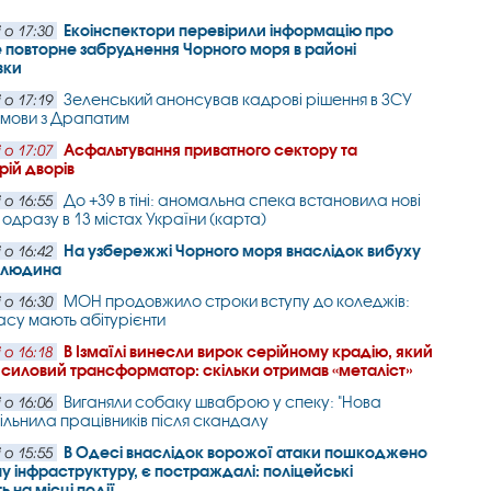
Екоінспектори перевірили інформацію про
 о 17:30
повторне забруднення Чорного моря в районі
вки
Зеленський анонсував кадрові рішення в ЗСУ
 о 17:19
змови з Драпатим
Асфальтування приватного сектору та
 о 17:07
рій дворів
До +39 в тіні: аномальна спека встановила нові
 о 16:55
одразу в 13 містах України (карта)
На узбережжі Чорного моря внаслідок вибуху
 о 16:42
а людина
МОН продовжило строки вступу до коледжів:
 о 16:30
часу мають абітурієнти
В Ізмаїлі винесли вирок серійному крадію, який
 о 16:18
 силовий трансформатор: скільки отримав «металіст»
Виганяли собаку шваброю у спеку: "Нова
 о 16:06
вільнила працівників після скандалу
В Одесі внаслідок ворожої атаки пошкоджено
 о 15:55
у інфраструктуру, є постраждалі: поліцейські
 на місці події