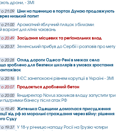
ають дрони, - ЗМІ
Ціни на пшеницю в портах Дунаю продовжують
 о 21:09
ерез низький попит
Ароматний яблучний пляцок з білками:
 о 21:00
й варіант для літніх чаювань
Засідання місцевих та регіональних влад
 о 20:49
Зеленський прибув до Сербії і розповів про мету
 о 20:37
Огляд дороги Одеса-Рені в межах села
 о 20:28
 що зроблено для безпеки школярів в умовах зростання
вантажівок
В ЄС занепокоєні рівнем корупції в Україні - ЗМІ
 о 20:16
Продається дроблений бетон
 о 20:07
Гендиректор Novus закликав владу запустити три
 о 20:00
и підтримки бізнесу після атак РФ
Жителька Одещини домоглася присудження
 о 19:49
ції від рф за моральні страждання через війну: рішення
ого Суду
У 18-у річницю нападу Росії на Грузію чотири
 о 19:37