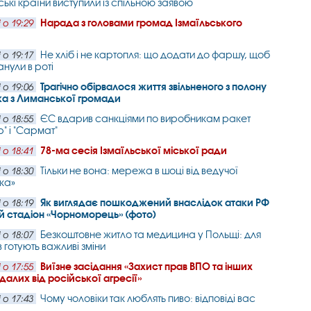
ькі країни виступили із спільною заявою
Нарада з головами громад Ізмаїльського
 о 19:29
Не хліб і не картопля: що додати до фаршу, щоб
 о 19:17
анули в роті
Трагічно обірвалося життя звільненого з полону
 о 19:06
ка з Лиманської громади
ЄС вдарив санкціями по виробникам ракет
 о 18:55
" і "Сармат"
78-ма сесія Ізмаїльської міської ради
 о 18:41
Тільки не вона: мережа в шоці від ведучої
 о 18:30
ка»
Як виглядає пошкоджений внаслідок атаки РФ
 о 18:19
 стадіон «Чорноморець» (фото)
Безкоштовне житло та медицина у Польщі: для
 о 18:07
 готують важливі зміни
Виїзне засідання «Захист прав ВПО та інших
 о 17:55
алих від російської агресії»
Чому чоловіки так люблять пиво: відповіді вас
 о 17:43