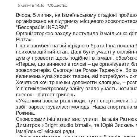
6 липня в 14:16
Общество
Вчора, 5 липня, на Ізмаїльському стадіоні пройшо
організовано на підтримку місцевого зооволонтер
“Бессарабія INFORM”.
Організаторкою заходу виступила ізмаїльська фітн
Plaza».
Після загибелі на війні рідного брата Інна почала
психоемоційний стан. Далі були участі у онлайн-м
думку провести щось подібне і в Ізмаїлі, обов’яз
«Перше, що виникло в голові – це організувати бл
зооволонтерів. Сьогодні це Роман Таранухін, бо 
величезна купа хворих тварин, які потребують скл
Хочеться хоч трішечки допомогти хлопцю», – розп
У п’ятикілометровому забігу взяло участь чотирн
внесок – п’ятсот гривень.
«Учасники зовсім різні люди, тут і спортсмени, і 
забіг зареєструвалася молодь. Наша спортивна м
Рожина.
Спонсорами ініціативи виступили Наталія Ратнюк
Димитров «Bright studio Izmail», та Юрій Зискель
Ізмаїлської міської ради.