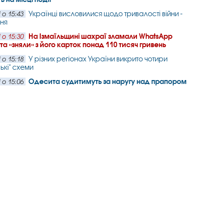
Українці висловилися щодо тривалості війни -
 о 15:43
ня
На Ізмаїльщині шахраї зламали WhatsApp
 о 15:30
 та «зняли» з його карток понад 110 тисяч гривень
У різних регіонах України викрито чотири
 о 15:18
ькі" схеми
Одесита судитимуть за наругу над прапором
 о 15:06