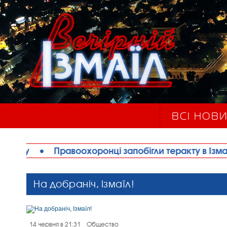
ВСІ НОВ
охоронці запобігли теракту в Ізмаїлі: затримано жін
На добраніч, Ізмаїл!
14 червня в 21:31
Общество