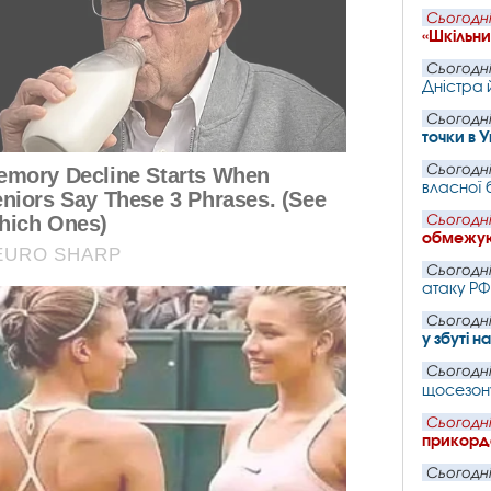
Сьогодні
«Шкільн
Сьогодні
Дністра 
Сьогодні
точки в 
Сьогодні
власної 
Сьогодні
обмежую
Сьогодні
атаку РФ
Сьогодні
у збуті н
Сьогодні
щосезон
Сьогодні
прикордо
Сьогодні