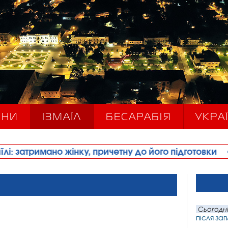
ИНИ
ІЗМАЇЛ
БЕСАРАБІЯ
УКРАЇ
ку, причетну до його підготовки
•
Наркозалежний
Сьогодні
після заг