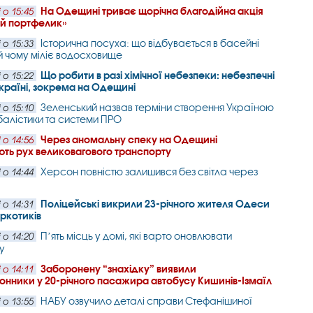
На Одещині триває щорічна благодійна акція
 о 15:45
ий портфелик»
Історична посуха: що відбувається в басейні
 о 15:33
й чому міліє водосховище
Що робити в разі хімічної небезпеки: небезпечні
 о 15:22
Україні, зокрема на Одещині
Зеленський назвав терміни створення Україною
 о 15:10
балістики та системи ПРО
Через аномальну спеку на Одещині
 о 14:56
ть рух великовагового транспорту
Херсон повністю залишився без світла через
 о 14:44
Поліцейські викрили 23-річного жителя Одеси
 о 14:31
аркотиків
Пʼять місць у домі, які варто оновлювати
 о 14:20
у
Заборонену “знахідку” виявили
 о 14:11
нники у 20-річного пасажира автобусу Кишинів-Ізмаїл
НАБУ озвучило деталі справи Стефанішиної
 о 13:55