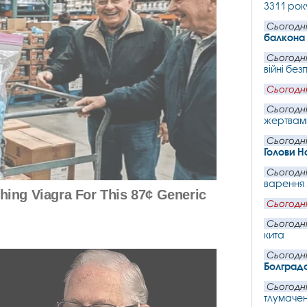
3311 рок
Сьогодні
балкона 
Сьогодні
війні без
Сьогодні
Сьогодні
жертвами
Сьогодні
Голови Н
Сьогодні
варення з
Сьогодні
Сьогодні
кита
Сьогодні
Болград
Сьогодні
тлумачень