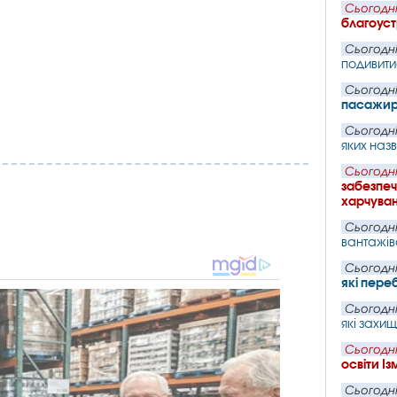
Сьогодні
благоуст
Сьогодні
подивит
Сьогодні
пасажир
Сьогодні
яких наз
Сьогодні
забезпеч
харчува
Сьогодні
вантажів
Сьогодні
які пере
Сьогодні
які захи
Сьогодні
освіти І
Сьогодні