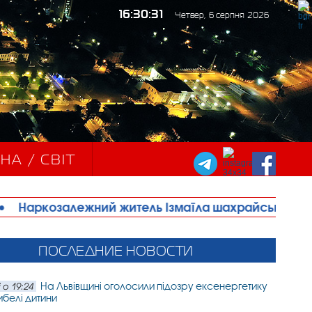
16:30:33
Четвер, 6 серпня 2026
НА / СВІТ
 житель Ізмаїла шахрайським шляхом отримував м
ПОСЛЕДНИЕ НОВОСТИ
На Львівщині оголосили підозру ексенергетику
 о 19:24
ибелі дитини