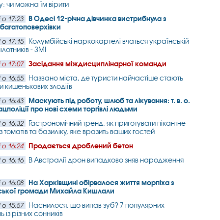
у: чи можна їм вірити
В Одесі 12-річна дівчинка вистрибнула з
 о 17:23
багатоповерхівки
Колумбійські наркокартелі вчаться українській
 о 17:15
пілотників - ЗМІ
Засідання міждисциплінарної команди
 о 17:07
Названо міста, де туристи найчастіше стають
 о 16:55
 кишенькових злодіїв
Маскують під роботу, шлюб та лікування: т. в. о.
 о 16:43
ацполіції про нові схеми торгівлі людьми
Гастрономічний тренд: як приготувати пікантне
 о 16:32
 томатів та базиліку, яке вразить ваших гостей
Продається дроблений бетон
 о 16:24
В Австралії дрон випадково зняв народження
 о 16:16
На Харківщині обірвалося життя морпіха з
 о 16:08
ської громади Михайла Кишлали
Наснилося, що випав зуб? 7 популярних
 о 15:57
 із різних сонників