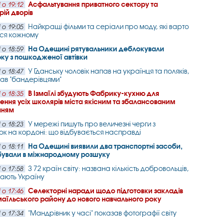
Асфальтування приватного сектору та
 о 19:12
рій дворів
Найкращі фільми та серіали про моду, які варто
 о 19:05
ися кожному
На Одещині рятувальники деблокували
 о 18:59
ку з пошкодженої автівки
У Гданську чоловік напав на українця та поляків,
 о 18:47
вав "бандерівцями"
В Ізмаїлі збудують Фабрику-кухню для
 о 18:35
ення усіх школярів міста якісним та збалансованим
нням
У мережі пишуть про величезні черги з
 о 18:23
ок на кордоні: що відбувається насправді
На Одещині виявили два транспортні засоби,
 о 18:11
бували в міжнародному розшуку
З 72 країн світу: названа кількість добровольців,
 о 17:58
щають Україну
Селекторні наради щодо підготовки закладів
 о 17:46
змаїльського району до нового навчального року
"Мандрівник у часі" показав фотографії світу
 о 17:34