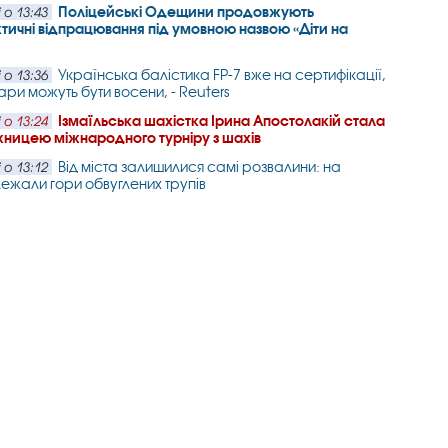
Поліцейські Одещини продовжують
 о 13:43
тичні відпрацювання під умовною назвою «Діти на
Українська балістика FP-7 вже на сертифікації,
 о 13:36
ари можуть бути восени, - Reuters
Ізмаїльська шахістка Ірина Апостолакій стала
 о 13:24
ницею міжнародного турніру з шахів
Від міста залишилися самі розвалини: на
 о 13:12
лежали гори обвуглених трупів