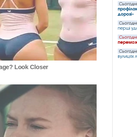
Сьогодні
профілак
дорозі»
Сьогодні
перші уд
Сьогодні
перемож
Сьогодні
вулицях 