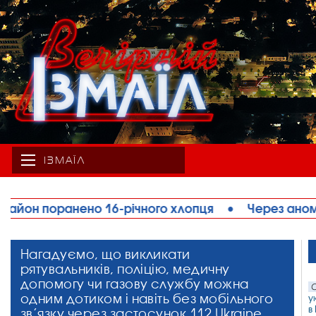
ІЗМАЇЛ
хлопця
•
Через аномальну спеку на Одещині обм
Нагадуємо, що викликати
рятувальників, поліцію, медичну
допомогу чи газову службу можна
С
одним дотиком і навіть без мобільного
у
в
зв’язку через застосунок 112 Ukraine