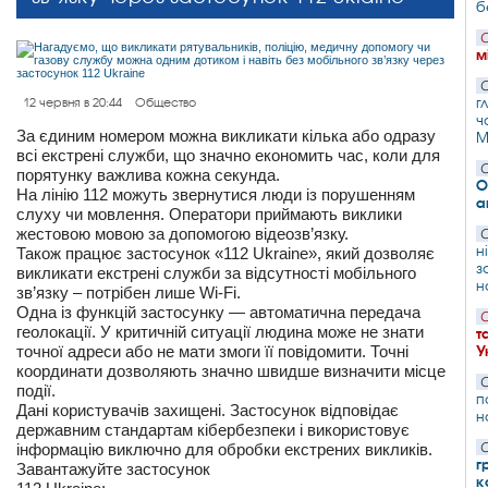
б
С
м
С
г
12 червня в 20:44
Общество
ч
За єдиним номером можна викликати кілька або одразу
М
всі екстрені служби, що значно економить час, коли для
С
порятунку важлива кожна секунда.
О
На лінію 112 можуть звернутися люди із порушенням
а
слуху чи мовлення. Оператори приймають виклики
жестовою мовою за допомогою відеозв’язку.
С
н
Також працює застосунок «112 Ukraine», який дозволяє
з
викликати екстрені служби за відсутності мобільного
н
зв’язку – потрібен лише Wi-Fi.
Одна із функцій застосунку — автоматична передача
С
геолокації. У критичній ситуації людина може не знати
т
точної адреси або не мати змоги її повідомити. Точні
У
координати дозволяють значно швидше визначити місце
С
події.
п
Дані користувачів захищені. Застосунок відповідає
н
державним стандартам кібербезпеки і використовує
інформацію виключно для обробки екстрених викликів.
С
г
Завантажуйте застосунок
к