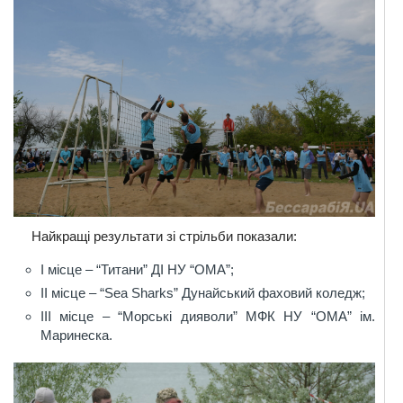
Найкращі результати зі стрільби показали:
I місце – “Титани” ДІ НУ “ОМА”;
II місце – “Sea Sharks” Дунайський фаховий коледж;
III місце – “Морські дияволи” МФК НУ “ОМА” ім.
Маринеска.