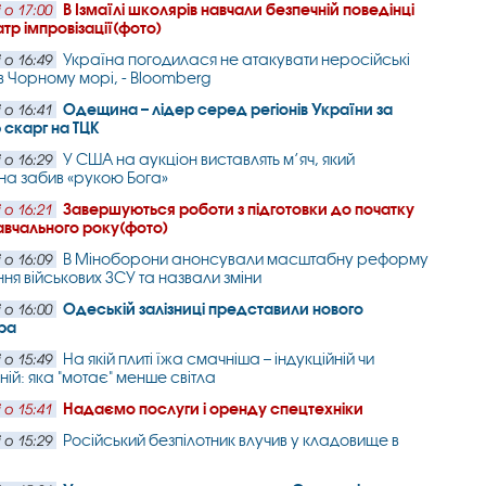
В Ізмаїлі школярів навчали безпечній поведінці
 о 17:00
атр імпровізації(фото)
Україна погодилася не атакувати неросійські
 о 16:49
в Чорному морі, - Bloomberg
Одещина – лідер серед регіонів України за
 о 16:41
ю скарг на ТЦК
У США на аукціон виставлять м’яч, який
 о 16:29
а забив «рукою Бога»
Завершуються роботи з підготовки до початку
 о 16:21
авчального року(фото)
В Міноборони анонсували масштабну реформу
 о 16:09
ня військових ЗСУ та назвали зміни
Одеській залізниці представили нового
 о 16:00
ра
На якій плиті їжа смачніша – індукційній чи
 о 15:49
ній: яка "мотає" менше світла
Надаємо послуги і оренду спецтехніки
 о 15:41
Російський безпілотник влучив у кладовище в
 о 15:29