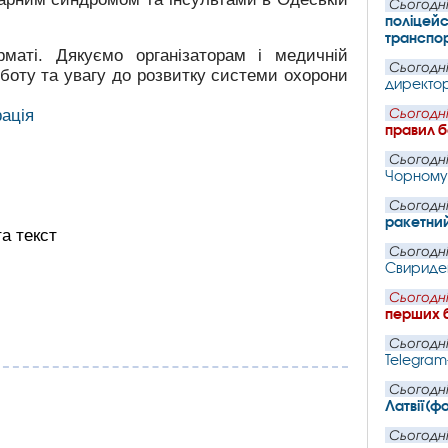
Сьогодні
поліцейс
транспо
аті. Дякуємо організаторам і медичній
Сьогодні
оботу та увагу до розвитку системи охорони
директорк
рація
Сьогодні
правил 
Сьогодні
Чорному 
Сьогодні
ракетний
Сьогодні
Свириден
Сьогодні
перших б
Сьогодні
Telegram
Сьогодні
Латвії(ф
Сьогодні