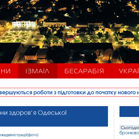
ИНИ
ІЗМАЇЛ
БЕСАРАБІЯ
УКРАЇ
и з підготовки до початку нового навчального рок
они здоров’я Одеської
Сьогодні
бронюван