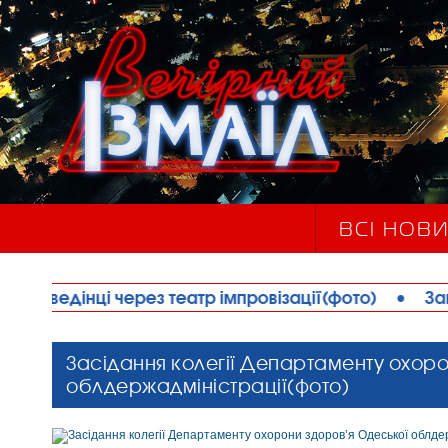
ВСІ НОВ
ез театр імпровізації(фото)
•
Завершуються робот
Засідання колегії Департаменту охор
облдержадміністрації(фото)