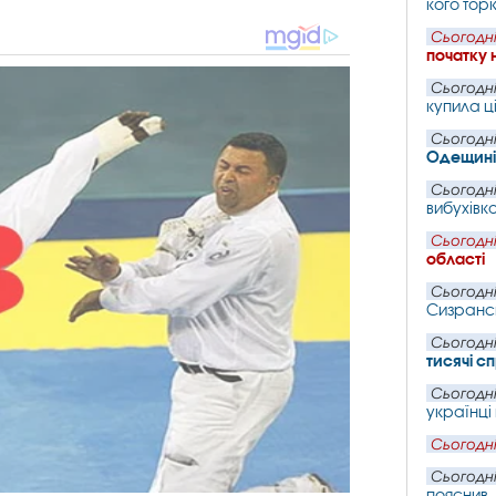
кого торк
Сьогодні
початку 
Сьогодні
купила ц
Сьогодні
Одещин
Сьогодні
вибухівк
Сьогодні
області
Сьогодні
Сизранс
Сьогодні
тисячі с
Сьогодні
українці
Сьогодні
Сьогодні
пояснив,