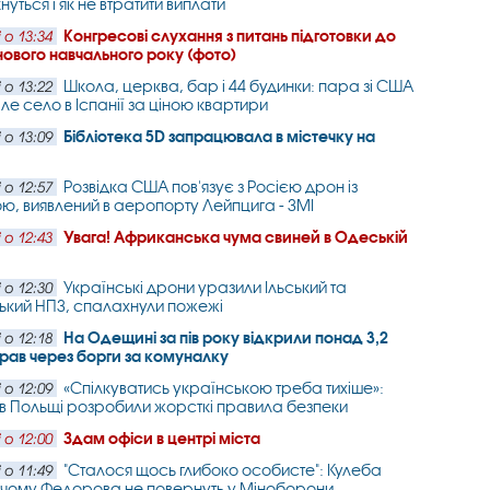
нуться і як не втратити виплати
Конгресові слухання з питань підготовки до
 о 13:34
нового навчального року (фото)
Школа, церква, бар і 44 будинки: пара зі США
 о 13:22
іле село в Іспанії за ціною квартири
Бібліотека 5D запрацювала в містечку на
 о 13:09
і
Розвідка США пов'язує з Росією дрон із
 о 12:57
ою, виявлений в аеропорту Лейпцига - ЗМІ
Увага! Африканська чума свиней в Одеській
 о 12:43
Українські дрони уразили Ільський та
 о 12:30
ький НПЗ, спалахнули пожежі
На Одещині за пів року відкрили понад 3,2
 о 12:18
прав через борги за комуналку
«Спілкуватись українською треба тихіше»:
 о 12:09
 в Польщі розробили жорсткі правила безпеки
Здам офіси в центрі міста
 о 12:00
"Сталося щось глибоко особисте": Кулеба
 о 11:49
 чому Федорова не повернуть у Міноборони