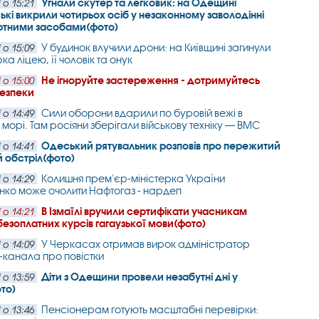
Угнали скутер та легковик: на Одещині
 о 15:21
ькі викрили чотирьох осіб у незаконному заволодінні
ртними засобами(фото)
У будинок влучили дрони: на Київщині загинули
 о 15:09
а ліцею, її чоловік та онук
Не ігноруйте застереження - дотримуйтесь
 о 15:00
безпеки
Сили оборони вдарили по буровій вежі в
 о 14:49
морі. Там росіяни зберігали військову техніку — ВМС
Одеський рятувальник розповів про пережитий
 о 14:41
 обстріл(фото)
Колишня прем'єр-міністерка України
 о 14:29
ко може очолити Нафтогаз - нардеп
В Ізмаїлі вручили сертифікати учасникам
 о 14:21
езоплатних курсів гагаузької мови(фото)
У Черкасах отримав вирок адміністратор
 о 14:09
-канала про повістки
Діти з Одещини провели незабутні дні у
 о 13:59
ото)
Пенсіонерам готують масштабні перевірки:
 о 13:46