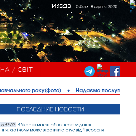
14:15:35
Субота, 8 серпня 2026
НА / СВІТ
у(фото)
•
Надаємо послуги і оренду спецтехніки
ПОСЛЕДНИЕ НОВОСТИ
В Україні масштабно переглядають
 о 17:09
ня: хто і чому може втратити статус від 1 вересня