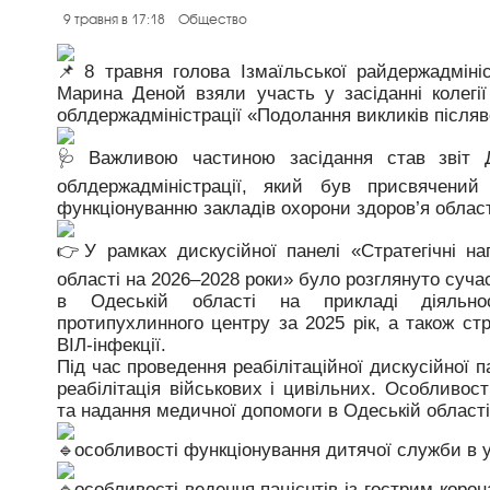
9 травня в 17:18
Общество
8 травня голова Ізмаїльської райдержадміні
Марина Деной взяли участь у засіданні колегі
облдержадміністрації «Подолання викликів післяв
Важливою частиною засідання став звіт Д
облдержадміністрації, який був присвячений
функціонуванню закладів охорони здоров’я област
У рамках дискусійної панелі «Стратегічні на
області на 2026–2028 роки» було розглянуто суча
в Одеській області на прикладі діяльност
протипухлинного центру за 2025 рік, а також стр
ВІЛ-інфекції.
Під час проведення реабілітаційної дискусійної 
реабілітація військових і цивільних. Особливос
та надання медичної допомоги в Одеській області»
особливості функціонування дитячої служби в у
особливості ведення пацієнтів із гострим кор