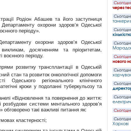
Сьогодні
через те
Сьогодні
страції Родіон Абашев та його заступниця
танкери 
ї Департаменту охорони здоров’я Одеської
Сьогодні
оєнного періоду».
кількіст
епартаменту охорони здоров’я Одеської
Сьогодні
Марадон
 викликам, досягненням та пріоритетам,
і воєнного періоду.
Сьогодні
нового н
прями розвитку трансплантації в Одеській
Сьогодні
сний стан та розвиток онкологічної допомоги
харчуван
і Одеського регіонального клінічного
Сьогодні
атегічні кроки у подоланні туберкульозу та
директо
Сьогодні
панелі «Відновлення та повернення до життя:
електрич
ті розбудови системи ментального здоров’я
 обговорено такі важливі питання як:
Сьогодні
Сьогодні
мовах кластерності;
Харкові
онарним синдромом та інсультами в Одеській