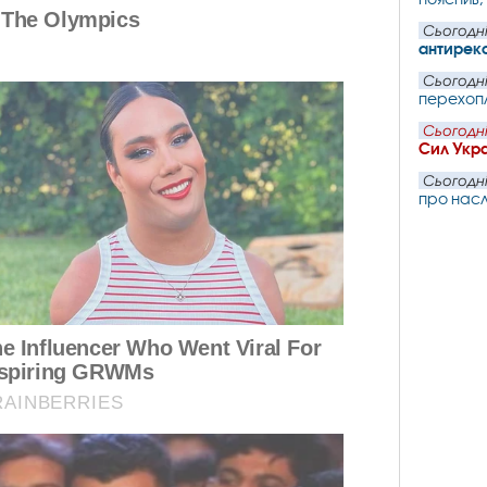
Сьогодні
антиреко
Сьогодні
перехопл
Сьогодні
Сил Укр
Сьогодні
про насл