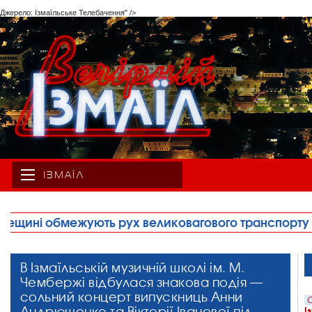
Джерело: Ізмаїльське Телебачення" />
ІЗМАЇЛ
агового транспорту
•
Правоохоронці запобігли т
В Ізмаїльській музичній школі ім. М.
Чембержі відбулася знакова подія —
сольний концерт випускниць Анни
С
Андрющенко та Вікторії Іванової під
І