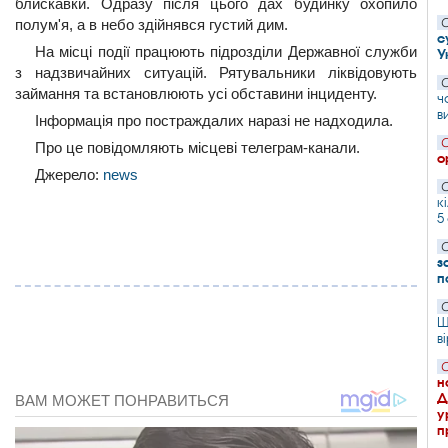
блискавки. Одразу після цього дах будинку охопило
полум'я, а в небо здійнявся густий дим.
С
с
На місці події працюють підрозділи Державної служби
У
з надзвичайних ситуацій. Рятувальники ліквідовують
С
займання та встановлюють усі обставини інциденту.
ч
в
Інформація про постраждалих наразі не надходила.
С
Про це повідомляють місцеві телеграм-канали.
о
Джерело:
news
С
к
5
С
з
п
С
Ш
в
С
н
Д
у
п