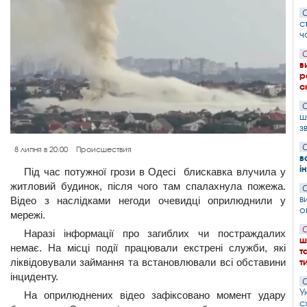
С
с
ч
С
в
р
с
С
ш
з
С
8 липня в 20:00
Происшествия
в
і
Під час потужної грози в Одесі блискавка влучила у
житловий будинок, після чого там спалахнула пожежа.
С
в
Відео з наслідками негоди очевидці оприлюднили у
о
мережі.
С
Наразі інформації про загиблих чи постраждалих
ш
немає. На місці події працювали екстрені служби, які
т
ліквідовували займання та встановлювали всі обставини
т
інциденту.
С
У
На оприлюднених відео зафіксовано момент удару
с