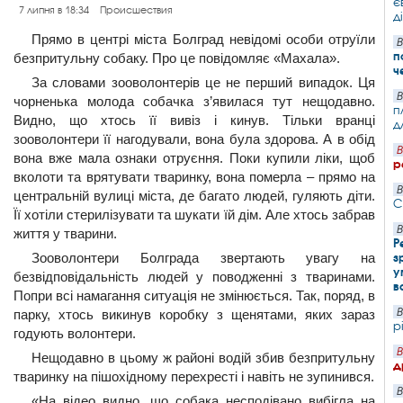
є
7 липня в 18:34
Происшествия
д
Прямо в центрі міста Болград невідомі особи отруїли
В
п
безпритульну собаку. Про це повідомляє «Махала».
ч
За словами зооволонтерів це не перший випадок. Ця
В
чорненька молода собачка з’явилася тут нещодавно.
п
Видно, що хтось її вивіз і кинув. Тільки вранці
д
зооволонтери її нагодували, вона була здорова. А в обід
В
вона вже мала ознаки отруєння. Поки купили ліки, щоб
р
вколоти та врятувати тваринку, вона померла – прямо на
В
центральній вулиці міста, де багато людей, гуляють діти.
С
Її хотіли стерилізувати та шукати їй дім. Але хтось забрав
В
життя у тварини.
Р
Зооволонтери Болграда звертають увагу на
з
у
безвідповідальність людей у поводженні з тваринами.
в
Попри всі намагання ситуація не змінюється. Так, поряд, в
В
парку, хтось викинув коробку з щенятами, яких зараз
р
годують волонтери.
В
Нещодавно в цьому ж районі водій збив безпритульну
д
тваринку на пішохідному перехресті і навіть не зупинився.
В
«На відео видно, що собака несподівано вибігла на