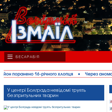
БЕСАРАБІЯ
опця
•
Через аномальну спеку на Одещині обме
У центрі Болграда невідомі труять
безпритульних тварин
В
В