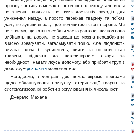
з
проїзну частину в межах пішохідного переходу, але водій
м
а
не знизив швидкість, не вжив достатніх заходів для
уникнення наїзду, а просто переїхав тварину та поїхав
В
д
далі, не зупинившись, щоб подивитися стан тварини. Ми
к
всі знаємо, що коти та собаки часто раптово і несподівано
с
вибігають на дорогу, не завжди це можна передбачити,
В
вчасно зреагувати, загальмувати тощо. Але людяність
В
вимагає хоча б зупинитись, вийти та оцінити стан
Р
тварини, відвезти до ветеринарного лікаря за
к
необхідності, надати якусь допомогу, або прибрати труп з
В
дороги», –
розповіли
зооволонтери.
г
Нагадаємо, в Болграді досі немає окремої програми
В
щ
щодо облаштування притулку, стерилізації тварин та
т
систематизованої роботи з регулювання їх чисельності.
В
Джерело:
Махала
ж
з
В
п
"
В