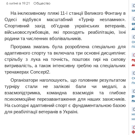
6 липня в 19:21
Общество
С
м
На інклюзивному пляжі 11-ї станції Великого Фонтану в
Одесі відбувся масштабний «Турнір незламних».
С
с
Спортивний захід об’єднав українських ветеранів,
д
військовослужбовців, які проходять реабілітацію, їхні
С
родини та численних вболівальників.
о
Програма змагань була розроблена спеціально для
п
адаптивного спорту та включала три основні дисципліни:
С
стрільбу з лука на точність, поштовх гирі на силову
п
д
витривалість, а також інтенсивну греблю на спеціальних
тренажерах Concept2.
С
с
Організатори наголошують, що головним результатом
п
турніру стали не залікові бали чи медалі, а
С
взаємопідтримка, командна взаємодія та глибоке
р
психоемоційне перезавантаження для наших захисників.
п
На сьогодні адаптивний спорт є фундаментальною базою
С
для реабілітації ветеранів в Україні.
н
н
С
Ф