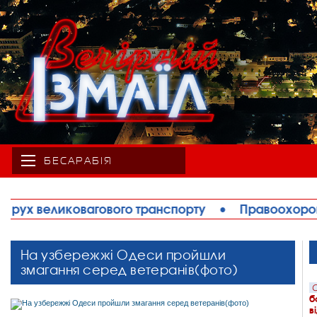
БЕСАРАБІЯ
ту
•
Правоохоронці запобігли теракту в Ізмаїлі: 
На узбережжі Одеси пройшли
змагання серед ветеранів(фото)
С
б
в