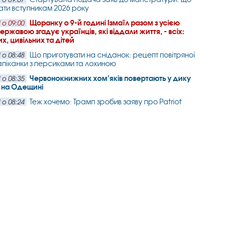
ати вступникам 2026 року
Щоранку о 9-й годині Ізмаїл разом з усією
 о 09:00
ржавою згадує українців, які віддали життя, - всіх:
х, цивільних та дітей
Що приготувати на сніданок: рецепт повітряної
 о 08:48
апіканки з персиками та лохиною
Червонокнижних хом’яків повертають у дику
 о 08:35
 на Одещині
Теж хочемо: Трамп зробив заяву про Patriot
 о 08:24