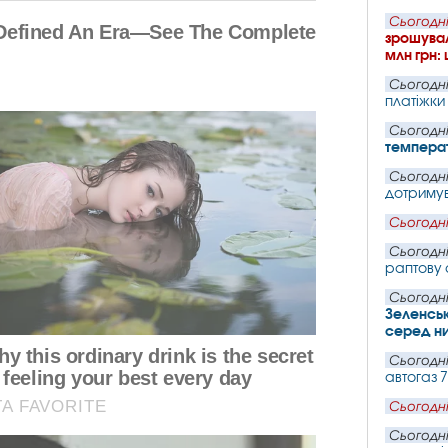
Сьогодні
зрошувал
млн грн:
Сьогодні
платіжки
Сьогодні
темпера
Сьогодні
дотримув
Сьогодні
Сьогодні
раптову 
Сьогодні
Зеленськ
серед ни
Сьогодні
автогаз 
Сьогодні
Сьогодні