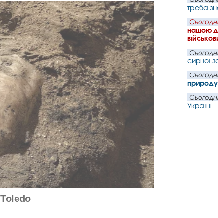
треба зн
Сьогодні
нашою де
військови
Сьогодні
сирної з
Сьогодні
природу
Сьогодні
Україні