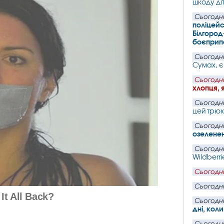
шкоду ді
Сьогодні
поліцейс
Білгород
боєпри
Сьогодні
Сумах, є
Сьогодні
хлопця, 
Сьогодні
цей трюк
Сьогодні
озеленен
Сьогодні
Wildberri
Сьогодні
Сьогодні
Сьогодні
дні, кол
Сьогодні