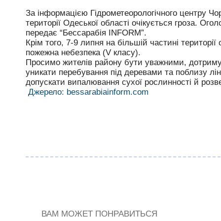
За інформацією Гідрометеорологічного центру Чор
території Одеської області очікується гроза. Огол
передає “Бессарабія INFORM”.
Крім того, 7-9 липня на більшій частині територі
пожежна небезпека (V класу).
Просимо жителів району бути уважними, дотриму
уникати перебування під деревами та поблизу ліні
допускати випалювання сухої рослинності й розве
Джерело: bessarabiainform.com