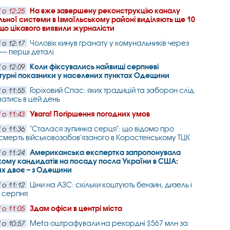
На вже завершену реконструкцію каналу
 о 12:25
ьної системи в Ізмаїльському районі виділяють ще 10
 що цікавого виявили журналісти
Чоловік кинув гранату у комунальників через
 о 12:17
 — перші деталі
Коли фіксувались найвищі серпневі
 о 12:09
турні показники у населених пунктах Одещини
Горіховий Спас: яких традицій та заборон слід
 о 11:55
атись в цей день
Увага! Погіршення погодних умов
 о 11:43
"Сталася зупинка серця": що відомо про
 о 11:36
смерть військовозобов'язаного в Коростенському ТЦК
Американська експертка запропонувала
 о 11:24
ому кандидатів на посаду посла України в США:
х двоє – з Одещини
Ціни на АЗС: скільки коштують бензин, дизель і
 о 11:12
7 серпня
Здам офіси в центрі міста
 о 11:05
Meta оштрафували на рекордні $567 млн за
 о 10:57