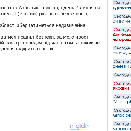
Сьогодні
ного та Азовського морів, вдень 7 липня на
туристич
ошено І (жовтий) рівень небезпечності,
Сьогодні
синтетичн
ї області зберігатиметься надзвичайна
Сьогодні
Дня буді
ватися правил безпеки, за можливості
нагородж
й електропередач під час грози, а також не
дення відкритого вогню.
Сьогодні
своєму д
Сьогодні
сили ПП
Сьогодні
Сьогодні
України
Сьогодні
"Мастер
Сьогодні
ляпас зн
Сьогодні
дієтологі