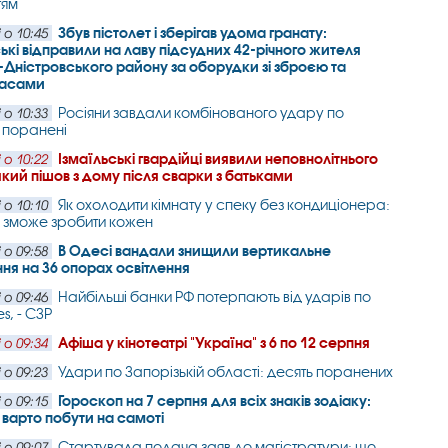
тям
Збув пістолет і зберігав удома гранату:
 о 10:45
ькі відправили на лаву підсудних 42-річного жителя
-Дністровського району за оборудки зі зброєю та
пасами
Росіяни завдали комбінованого удару по
 о 10:33
 поранені
Ізмаїльські гвардійці виявили неповнолітнього
 о 10:22
який пішов з дому після сварки з батьками
Як охолодити кімнату у спеку без кондиціонера:
 о 10:10
 зможе зробити кожен
В Одесі вандали знищили вертикальне
 о 09:58
ня на 36 опорах освітлення
Найбільші банки РФ потерпають від ударів по
 о 09:46
es, - СЗР
Афіша у кінотеатрі "Україна" з 6 по 12 серпня
 о 09:34
Удари по Запорізькій області: десять поранених
 о 09:23
Гороскоп на 7 серпня для всіх знаків зодіаку:
 о 09:15
и варто побути на самоті
Стартувала подача заяв до магістратури: що
 о 09:07