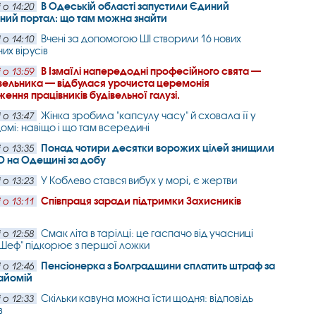
В Одеській області запустили Єдиний
 о 14:20
ний портал: що там можна знайти
Вчені за допомогою ШІ створили 16 нових
 о 14:10
их вірусів
В Ізмаїлі напередодні професійного свята —
 о 13:59
вельника — відбулася урочиста церемонія
ення працівників будівельної галузі.
Жінка зробила "капсулу часу" й сховала її у
 о 13:47
омі: навіщо і що там всередині
Понад чотири десятки ворожих цілей знищили
 о 13:35
О на Одещині за добу
У Коблево стався вибух у морі, є жертви
 о 13:23
Співпраця заради підтримки Захисників
 о 13:11
Смак літа в тарілці: це гаспачо від учасниці
 о 12:58
Шеф" підкорює з першої ложки
Пенсіонерка з Болградщини сплатить штраф за
 о 12:46
айомій
Скільки кавуна можна їсти щодня: відповідь
 о 12:33
в