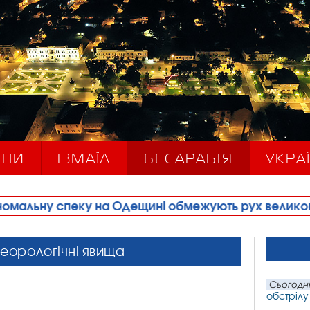
ИНИ
ІЗМАЇЛ
БЕСАРАБІЯ
УКРАЇ
на Одещині обмежують рух великовагового трансп
еорологічні явища
Сьогодні
обстрілу