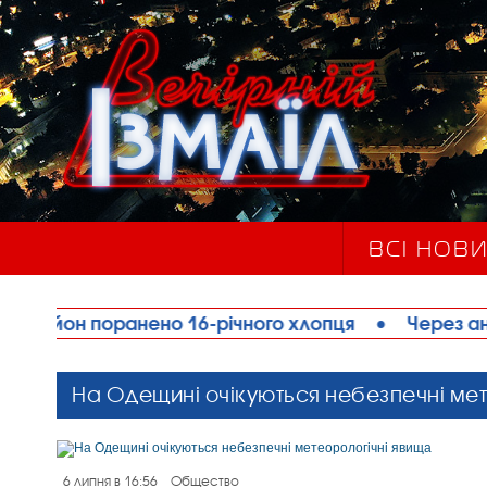
ВСІ НОВ
но 16-річного хлопця
•
Через аномальну спеку 
На Одещині очікуються небезпечні мет
6 липня в 16:56
Общество