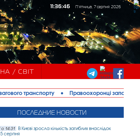
11:36:48
П’ятница, 7 серпня 2026
НА / СВІТ
орту
•
Правоохоронці запобігли теракту в Ізмаїлі
ПОСЛЕДНИЕ НОВОСТИ
В Києві зросла кількість загиблих внаслідок
 о 14:31
 5 серпня