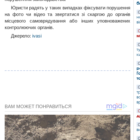
б
Юристи радять у таких випадках фіксувати порушення
С
на фото чи відео та звертатися зі скаргою до органів
н
місцевого самоврядування або інших уповноважених
в
контролюючих органів.
С
Джерело:
ivasi
м
С
т
к
С
р
Г
т
С
т
в
в
С
д
С
в
С