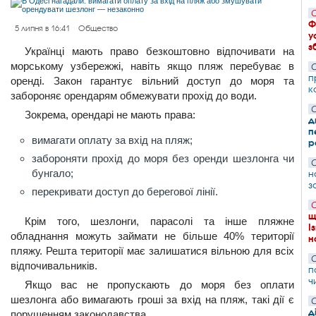
С
Ф
5 липня в 16:41
Общество
у
з
Українці мають право безкоштовно відпочивати на
морському узбережжі, навіть якщо пляж перебуває в
С
п
оренді. Закон гарантує вільний доступ до моря та
к
забороняє орендарям обмежувати прохід до води.
С
Зокрема, орендарі не мають права:
д
п
вимагати оплату за вхід на пляж;
р
забороняти прохід до моря без оренди шезлонга чи
С
бунгало;
н
з
перекривати доступ до берегової лінії.
С
щ
Крім того, шезлонги, парасолі та інше пляжне
І
обладнання можуть займати не більше 40% території
н
пляжу. Решта території має залишатися вільною для всіх
С
відпочивальників.
п
ч
Якщо вас не пропускають до моря без оплати
шезлонга або вимагають гроші за вхід на пляж, такі дії є
С
д
порушенням законодавства.