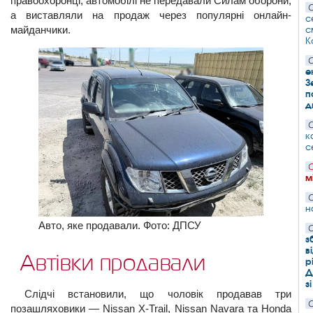
правоохоронці, автомобілі не передавали Силам оборони,
С
а виставляли на продаж через популярні онлайн-
с
майданчики.
с
К
С
е
З
п
д
С
к
с
С
м
С
н
Авто, яке продавали. Фото: ДПСУ
С
з
в
Автівки продавали
р
Д
з
Слідчі встановили, що чоловік продавав три
С
позашляховики — Nissan X-Trail, Nissan Navara та Honda