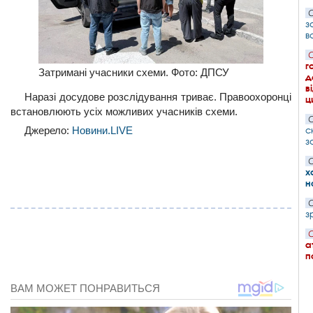
С
з
в
С
г
Затримані учасники схеми. Фото: ДПСУ
д
в
Наразі досудове розслідування триває. Правоохоронці
ц
встановлюють усіх можливих учасників схеми.
С
с
Джерело:
Новини.LIVE
з
С
х
н
С
з
С
а
п