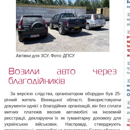
Б
л
С
м
д
С
р
з
І
1
ж
Автівки для ЗСУ. Фото: ДПСУ
С
г
Возили авто через
п
благодійників
С
н
п
За версією слідства, організатором оборудки був 25-
О
річний житель Вінницької області. Використовуючи
С
документи однієї з благодійних організацій, він без сплати
я
митних платежів ввозив автомобілі на іноземній
д
реєстрації, декларуючи їх як гуманітарну допомогу для
С
українських військових. Насправді, стверджують
п