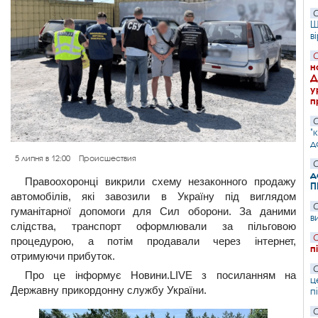
С
Ш
в
С
н
Д
у
п
С
"
д
5 липня в 12:00
Происшествия
С
д
Правоохоронці викрили схему незаконного продажу
П
автомобілів, які завозили в Україну під виглядом
С
гуманітарної допомоги для Сил оборони. За даними
в
слідства, транспорт оформлювали за пільговою
С
процедурою, а потім продавали через інтернет,
п
отримуючи прибуток.
С
Про це інформує Новини.LIVE з посиланням на
ц
Державну прикордонну службу України.
п
С