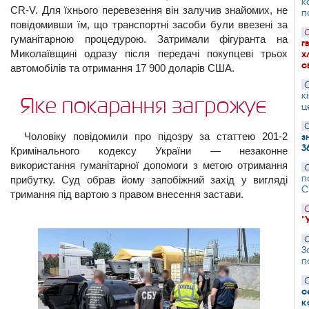
к
CR-V. Для їхнього перевезення він залучив знайомих, не
п
повідомивши їм, що транспортні засоби були ввезені за
С
гуманітарною процедурою. Затримали фігуранта на
г
Миколаївщині одразу після передачі покупцеві трьох
х
с
автомобілів та отримання 17 900 доларів США.
С
к
Яке покарання загрожує
ц
С
Чоловіку повідомили про підозру за статтею 201-2
з
3
Кримінального кодексу України — незаконне
використання гуманітарної допомоги з метою отримання
С
п
прибутку. Суд обрав йому запобіжний захід у вигляді
С
тримання під вартою з правом внесення застави.
С
"
С
З
п
С
с
к