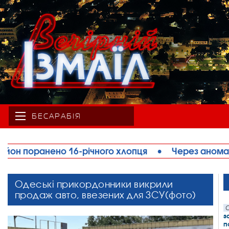
БЕСАРАБІЯ
опця
•
Через аномальну спеку на Одещині обмеж
Одеські прикордонники викрили
продаж авто, ввезених для ЗСУ(фото)
С
з
п