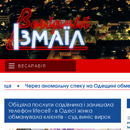
БЕСАРАБІЯ
 спеку на Одещині обмежують рух великовагового 
Обіцяла послуги садівника і залишала
телефон lifecell - в Одесі жінка
обманувала клієнтів - суд виніс вирок
С
с
І