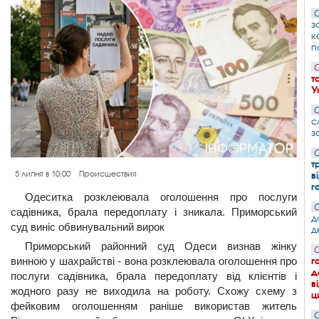
С
з
к
п
С
т
У
С
с
з
С
т
в
5 липня в 10:00
Происшествия
г
Одеситка розклеювала оголошення про послуги
С
садівника, брала передоплату і зникала. Приморський
д
суд виніс обвинувальний вирок
д
Приморський районний суд Одеси визнав жінку
С
г
винною у шахрайстві - вона розклеювала оголошення про
д
послуги садівника, брала передоплату від клієнтів і
в
жодного разу не виходила на роботу. Схожу схему з
ц
фейковим оголошенням раніше використав житель
С