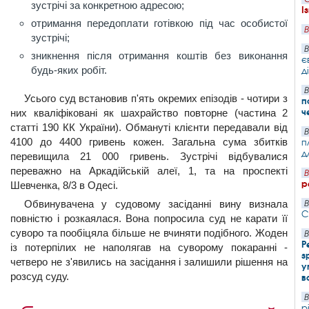
зустрічі за конкретною адресою;
І
отримання передоплати готівкою під час особистої
В
зустрічі;
В
зникнення після отримання коштів без виконання
є
будь-яких робіт.
д
В
Усього суд встановив п'ять окремих епізодів - чотири з
п
ч
них кваліфіковані як шахрайство повторне (частина 2
статті 190 КК України). Обмануті клієнти передавали від
В
4100 до 4400 гривень кожен. Загальна сума збитків
п
д
перевищила 21 000 гривень. Зустрічі відбувалися
переважно на Аркадійській алеї, 1, та на проспекті
В
р
Шевченка, 8/3 в Одесі.
Обвинувачена у судовому засіданні вину визнала
В
С
повністю і розкаялася. Вона попросила суд не карати її
суворо та пообіцяла більше не вчиняти подібного. Жоден
В
Р
із потерпілих не наполягав на суворому покаранні -
з
четверо не з'явились на засідання і залишили рішення на
у
розсуд суду.
в
В
р