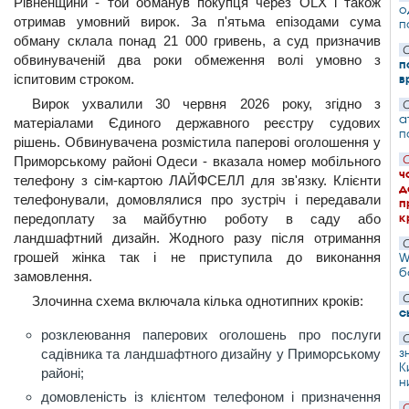
Рівненщини - той обманув покупця через OLX і також
о
отримав умовний вирок. За п'ятьма епізодами сума
п
обману склала понад 21 000 гривень, а суд призначив
С
обвинуваченій два роки обмеження волі умовно з
п
в
іспитовим строком.
Вирок ухвалили 30 червня 2026 року, згідно з
С
а
матеріалами Єдиного державного реєстру судових
п
рішень. Обвинувачена розмістила паперові оголошення у
С
Приморському районі Одеси - вказала номер мобільного
ч
телефону з сім-картою ЛАЙФСЕЛЛ для зв'язку. Клієнти
д
телефонували, домовлялися про зустріч і передавали
п
к
передоплату за майбутню роботу в саду або
ландшафтний дизайн. Жодного разу після отримання
С
грошей жінка так і не приступила до виконання
W
б
замовлення.
С
Злочинна схема включала кілька однотипних кроків:
с
розклеювання паперових оголошень про послуги
С
з
садівника та ландшафтного дизайну у Приморському
К
районі;
н
домовленість із клієнтом телефоном і призначення
С