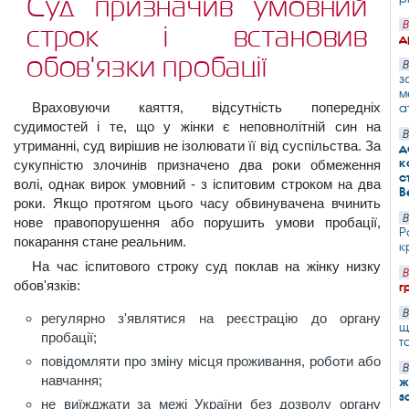
Суд призначив умовний
В
строк і встановив
д
обов'язки пробації
В
з
м
Враховуючи каяття, відсутність попередніх
а
судимостей і те, що у жінки є неповнолітній син на
В
утриманні, суд вирішив не ізолювати її від суспільства. За
д
к
сукупністю злочинів призначено два роки обмеження
с
волі, однак вирок умовний - з іспитовим строком на два
В
роки. Якщо протягом цього часу обвинувачена вчинить
В
нове правопорушення або порушить умови пробації,
Р
покарання стане реальним.
к
На час іспитового строку суд поклав на жінку низку
В
обов'язків:
г
В
регулярно з'являтися на реєстрацію до органу
щ
пробації;
т
повідомляти про зміну місця проживання, роботи або
В
навчання;
ж
з
не виїжджати за межі України без дозволу органу