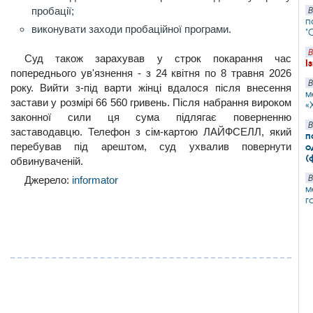
пробації;
В
п
виконувати заходи пробаційної програми.
"
В
Суд також зарахував у строк покарання час
І
попереднього ув'язнення - з 24 квітня по 8 травня 2026
В
року. Вийти з-під варти жінці вдалося після внесення
м
застави у розмірі 66 560 гривень. Після набрання вироком
«
законної сили ця сума підлягає поверненню
В
заставодавцю. Телефон з сім-картою ЛАЙФСЕЛЛ, який
п
перебував під арештом, суд ухвалив повернути
о
(
обвинуваченій.
В
Джерело:
informator
м
г